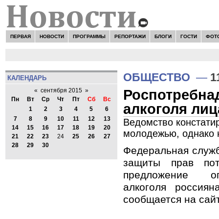
ПЕРВАЯ
НОВОСТИ
ПРОГРАММЫ
РЕПОРТАЖИ
БЛОГИ
ГОСТИ
ФОТ
ОБЩЕСТВО
—
1
КАЛЕНДАРЬ
Роспотребнад
«
сентября 2015
»
Пн
Вт
Ср
Чт
Пт
Сб
Вс
алкоголя лиц
1
2
3
4
5
6
7
8
9
10
11
12
13
Ведомство констати
14
15
16
17
18
19
20
молодежью, однако 
21
22
23
24
25
26
27
28
29
30
Федеральная служб
защиты прав пот
предложение о
алкоголя россия
сообщается на сай