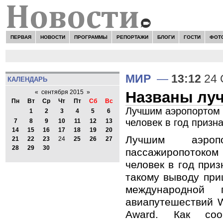
ПЕРВАЯ
НОВОСТИ
ПРОГРАММЫ
РЕПОРТАЖИ
БЛОГИ
ГОСТИ
ФОТ
МИР
—
13:12
24 
КАЛЕНДАРЬ
Названы лу
«
сентября 2015
»
Пн
Вт
Ср
Чт
Пт
Сб
Вс
Лучшим аэропортом 
1
2
3
4
5
6
человек в год призн
7
8
9
10
11
12
13
14
15
16
17
18
19
20
Лучшим аэро
21
22
23
24
25
26
27
28
29
30
пассажиропотоком
человек в год приз
такому выводу пр
международной
авиапутешествий W
Award. Как со