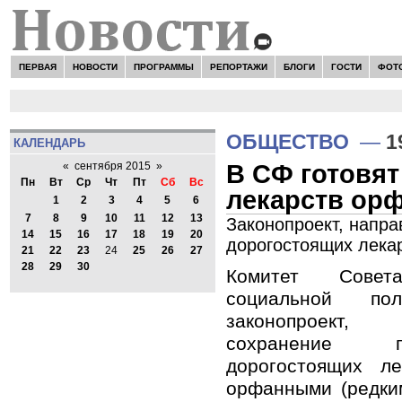
ПЕРВАЯ
НОВОСТИ
ПРОГРАММЫ
РЕПОРТАЖИ
БЛОГИ
ГОСТИ
ФОТ
ОБЩЕСТВО
—
1
КАЛЕНДАРЬ
В СФ готовят
«
сентября 2015
»
Пн
Вт
Ср
Чт
Пт
Сб
Вс
лекарств ор
1
2
3
4
5
6
7
8
9
10
11
12
13
Законопроект, напра
14
15
16
17
18
19
20
дорогостоящих лека
21
22
23
24
25
26
27
28
29
30
Комитет Сове
социальной по
законопроект,
сохранение п
дорогостоящих л
орфанными (редки