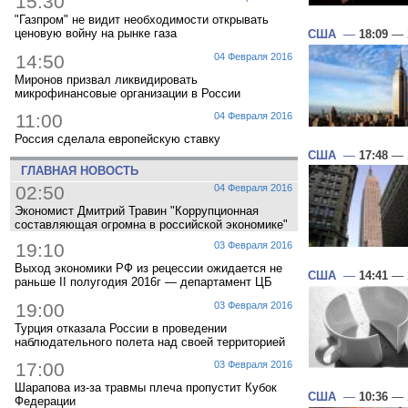
15:30
"Газпром" не видит необходимости открывать
ценовую войну на рынке газа
США
—
18:09
— 2
14:50
04 Февраля 2016
Миронов призвал ликвидировать
микрофинансовые организации в России
11:00
04 Февраля 2016
Россия сделала европейскую ставку
США
—
17:48
— 2
ГЛАВНАЯ НОВОСТЬ
02:50
04 Февраля 2016
Экономист Дмитрий Травин "Коррупционная
составляющая огромна в российской экономике"
19:10
03 Февраля 2016
Выход экономики РФ из рецессии ожидается не
США
—
14:41
— 2
раньше II полугодия 2016г — департамент ЦБ
19:00
03 Февраля 2016
Турция отказала России в проведении
наблюдательного полета над своей территорией
17:00
03 Февраля 2016
Шарапова из-за травмы плеча пропустит Кубок
США
—
10:36
— 2
Федерации