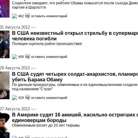
Социологи ожидают, что рейтинг Обамы повысится после съезда Демо
партии в Шарлотте
462
оставить комментарий
1 Августа 2012
—
В США неизвестный открыл стрельбу в супермарк
человека погибли
Полиция оцепила район происшествия
409
оставить комментарий
9 Августа 2012
—
В США судят четырех солдат-анархистов, плани
убить Барака Обаму
По данным прокуратуры, обвиняемые и их единомышленники создали 
под названием "Страх"
419
оставить комментарий
7 Августа 2012
—
В Америке судят 16 амишей, насильно остригших
единоверцам бороды
Обвиняемым грозит до 20 лет тюрьмы