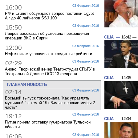
16:00
03 Февраля 2016
РФ и Египет обсуждают вопрос поставки Egypt
Air до 40 лайнеров SSJ 100
15:50
03 Февраля 2016
Лавров рассказал об условиях прекращения
США
—
16:42
— 1
операции ВКС в Сирии
12:00
03 Февраля 2016
Нефтяникам укорачивают кредитные рейтинги
02:29
03 Февраля 2016
Анонс. Творческий вечер Театр-студии СПбГУ в
Театральной Долине ОСС 13 февраля
США
—
14:35
— 
ГЛАВНАЯ НОВОСТЬ
02:14
03 Февраля 2016
Восьмой выпуск ток-сериала "Как управлять
мужчиной!" с темой "Любимые женские мифы 2
часть"
19:12
02 Февраля 2016
США
—
12:34
— 
Путин принял отставку губернатора Тульской
области
16:05
02 Февраля 2016