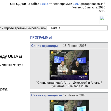
СЕГОДНЯ:
на сайте
17515
телепрограмм
и
3497
фоторепортажей
Четверг, 6 августа 2026
00:10
озе третьей мировой войны"
Модельер Владимир Бухинник "Мода это 
ПРОГРАММЫ
Синие страницы —
18 Января 2016
беду Обамы
ыбирают маску с
"Синие страницы", Антон Духовской и Алексей
Лушников, 16 января 2016
еред
Синие страницы —
17 Января 2016