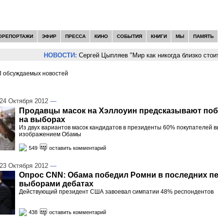
ОРЕПОРТАЖИ
ЭФИР
ПРЕССА
КИНО
СОБЫТИЯ
КНИГИ
МЫ
ПАМЯТЬ
НОВОСТИ:
Сергей Цыпляев "Мир как никогда близко стоит к угр
 обсуждаемых новостей
И -
США
24 Октября 2012
—
Продавцы масок на Хэллоуин предсказывают по
на выборах
Из двух вариантов масок кандидатов в президенты 60% покупателей в
изображением Обамы
549
оставить комментарий
23 Октября 2012
—
Опрос CNN: Обама победил Ромни в последних п
выборами дебатах
Действующий президент США завоевал симпатии 48% респондентов
438
оставить комментарий