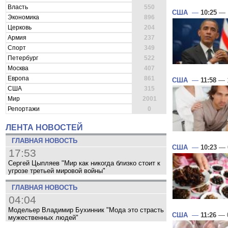
Власть
550
США
—
10:25
— 
Экономика
896
Церковь
204
Армия
237
Спорт
349
Петербург
522
Москва
407
Европа
861
США
—
11:58
— 1
США
315
Мир
2001
Репортажи
0
ЛЕНТА НОВОСТЕЙ
ГЛАВНАЯ НОВОСТЬ
США
—
10:23
— 
17:53
Сергей Цыпляев "Мир как никогда близко стоит к
угрозе третьей мировой войны"
ГЛАВНАЯ НОВОСТЬ
04:04
Модельер Владимир Бухинник "Мода это страсть
США
—
11:26
— 0
мужественных людей"