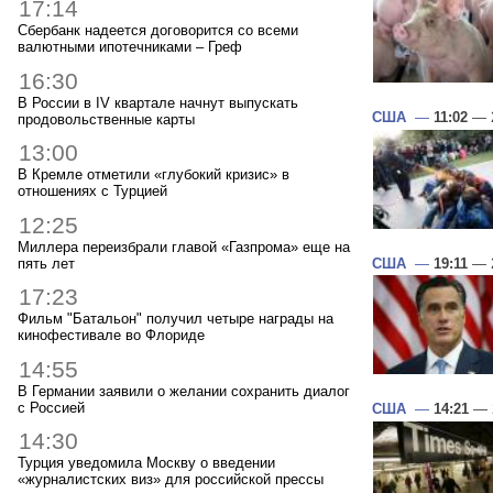
17:14
Сбербанк надеется договорится со всеми
валютными ипотечниками – Греф
16:30
В России в IV квартале начнут выпускать
США
—
11:02
— 2
продовольственные карты
13:00
В Кремле отметили «глубокий кризис» в
отношениях с Турцией
12:25
Миллера переизбрали главой «Газпрома» еще на
пять лет
США
—
19:11
— 2
17:23
Фильм "Батальон" получил четыре награды на
кинофестивале во Флориде
14:55
В Германии заявили о желании сохранить диалог
с Россией
США
—
14:21
— 2
14:30
Турция уведомила Москву о введении
«журналистских виз» для российской прессы