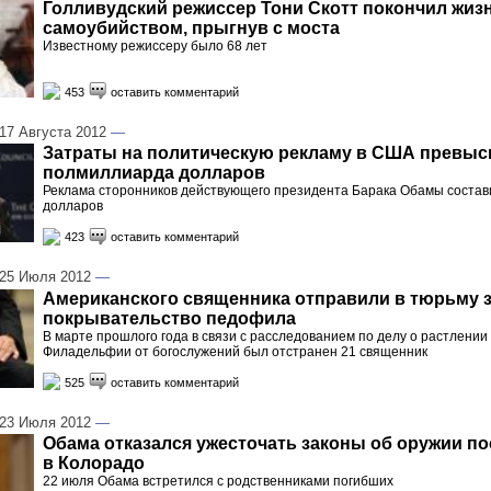
Голливудский режиссер Тони Скотт покончил жиз
самоубийством, прыгнув с моста
Известному режиссеру было 68 лет
453
оставить комментарий
7 Августа 2012
—
Затраты на политическую рекламу в США превыс
полмиллиарда долларов
Реклама сторонников действующего президента Барака Обамы состав
долларов
423
оставить комментарий
25 Июля 2012
—
Американского священника отправили в тюрьму 
покрывательство педофила
В марте прошлого года в связи с расследованием по делу о растлении
Филадельфии от богослужений был отстранен 21 священник
525
оставить комментарий
23 Июля 2012
—
Обама отказался ужесточать законы об оружии п
в Колорадо
22 июля Обама встретился с родственниками погибших