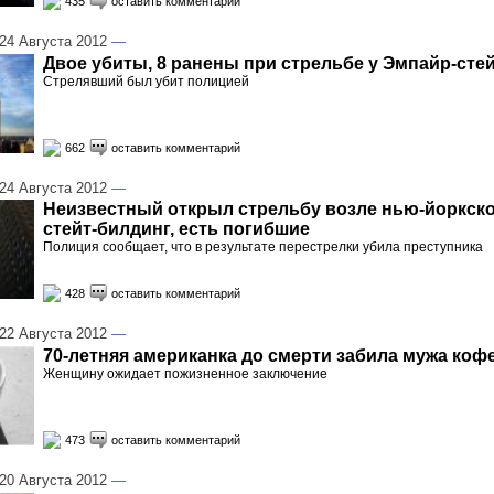
435
оставить комментарий
4 Августа 2012
—
Двое убиты, 8 ранены при стрельбе у Эмпайр-сте
Стрелявший был убит полицией
662
оставить комментарий
4 Августа 2012
—
Неизвестный открыл стрельбу возле нью-йоркско
стейт-билдинг, есть погибшие
Полиция сообщает, что в результате перестрелки убила преступника
428
оставить комментарий
2 Августа 2012
—
70-летняя американка до смерти забила мужа коф
Женщину ожидает пожизненное заключение
473
оставить комментарий
0 Августа 2012
—