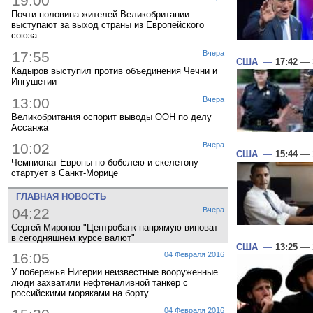
19:00
Почти половина жителей Великобритании
выступают за выход страны из Европейского
союза
17:55
Вчера
США
—
17:42
— 3
Кадыров выступил против объединения Чечни и
Ингушетии
13:00
Вчера
Великобритания оспорит выводы ООН по делу
Ассанжа
10:02
Вчера
США
—
15:44
— 2
Чемпионат Европы по бобслею и скелетону
стартует в Санкт-Морице
ГЛАВНАЯ НОВОСТЬ
04:22
Вчера
Сергей Миронов "Центробанк напрямую виноват
в сегодняшнем курсе валют"
США
—
13:25
— 2
16:05
04 Февраля 2016
У побережья Нигерии неизвестные вооруженные
люди захватили нефтеналивной танкер с
российскими моряками на борту
04 Февраля 2016