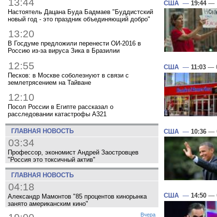
13:44
США
—
19:44
— 1
Настоятель Дацана Буда Бадмаев "Буддистский
новый год - это праздник объединяющий добро"
13:20
В Госдуме предложили перенести ОИ-2016 в
Россию из-за вируса Зика в Бразилии
12:55
США
—
11:03
— 0
Песков: в Москве соболезнуют в связи с
землетрясением на Тайване
12:10
Посол России в Египте рассказал о
расследовании катастрофы A321
ГЛАВНАЯ НОВОСТЬ
США
—
10:36
— 0
03:34
Профессор, экономист Андрей Заостровцев
"Россия это токсичный актив"
ГЛАВНАЯ НОВОСТЬ
04:18
США
—
14:50
— 0
Александр Мамонтов "85 процентов кинорынка
занято американским кино"
Вчера