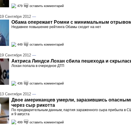
479
оставить комментарий
9 Сентября 2012
—
Обама опережает Ромни с минимальным отрывом 
Недавнее повышение рейтинга Обамы сходит на нет
449
оставить комментарий
9 Сентября 2012
—
Актриса Линдси Лохан сбила пешехода и скрылас
Лохан попала в очередное ДТП
436
оставить комментарий
3 Сентября 2012
—
Двое американцев умерли, заразившись опасным
через сыр рикотта
По предварительным данным, партия зараженного сыра прибыла в С
и 9 августа
499
оставить комментарий