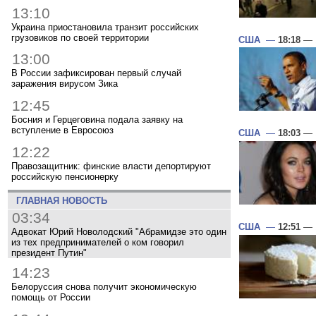
13:10
Украина приостановила транзит российских
грузовиков по своей территории
США
—
18:18
— 1
13:00
В России зафиксирован первый случай
заражения вирусом Зика
12:45
Босния и Герцеговина подала заявку на
вступление в Евросоюз
США
—
18:03
— 1
12:22
Правозащитник: финские власти депортируют
российскую пенсионерку
ГЛАВНАЯ НОВОСТЬ
03:34
США
—
12:51
— 1
Адвокат Юрий Новолодский "Абрамидзе это один
из тех предпринимателей о ком говорил
президент Путин"
14:23
Белоруссия снова получит экономическую
помощь от России