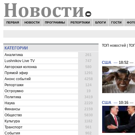
ПЕРВАЯ
НОВОСТИ
ПРОГРАММЫ
РЕПОРТАЖИ
БЛОГИ
ГОСТИ
ФОТ
ТОП новостей
|
ТОП
КАТЕГОРИИ
ВСЕ НОВОСТ
Аналитика
261
Lushnikov Live TV
747
США
—
18:52
— 
Авторская колонка
580
Прямой эфир
1291
Анонс событий
4258
Репортажи
124
Остроумно
19
Политика
3419
США
—
10:16
— 
Наука
2220
Финансы
2159
Общество
5830
Культура
1182
Транспорт
561
События
902