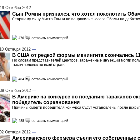
19 Октября 2012
—
Сын Ромни признался, что хотел поколотить Оба
Старшему сыну Митта Ромни не понравились слова Обамы на дебатах
476
оставить комментарий
0 Октября 2012
—
В США от редкой формы менингита скончались 11
По словам представителей Центров, заражённые инъекции могли полу
тысяч человек по всей стране
484
оставить комментарий
09 Октября 2012
—
В Америке на конкурсе по поеданию тараканов ск
победитель соревнования
Причины смерти победителя конкурса будут установлены после вскры
488
оставить комментарий
2 Октября 2012
—
Американского фермера съели его собственные 