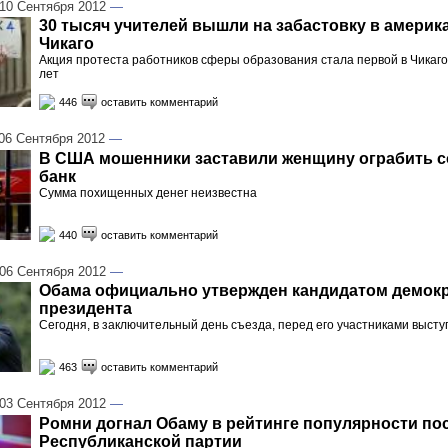
0 Сентября 2012
—
30 тысяч учителей вышли на забастовку в америк
Чикаго
Акция протеста работников сферы образования стала первой в Чикаго
лет
446
оставить комментарий
6 Сентября 2012
—
В США мошенники заставили женщину ограбить 
банк
Сумма похищенных денег неизвестна
440
оставить комментарий
6 Сентября 2012
—
Обама официально утвержден кандидатом демокр
президента
Сегодня, в заключительный день съезда, перед его участниками выст
463
оставить комментарий
3 Сентября 2012
—
Ромни догнал Обаму в рейтинге популярности по
Республиканской партии