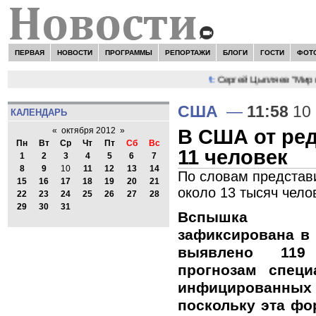
ПЕРВАЯ
НОВОСТИ
ПРОГРАММЫ
РЕПОРТАЖИ
БЛОГИ
ГОСТИ
ФОТ
НОВОСТИ:
Сергей Цыпляев "Мир ка
США
—
11:58
10 
КАЛЕНДАРЬ
В США от ре
«
октября 2012
»
Пн
Вт
Ср
Чт
Пт
Сб
Вс
11 человек
1
2
3
4
5
6
7
8
9
10
11
12
13
14
По словам представ
15
16
17
18
19
20
21
около 13 тысяч чело
22
23
24
25
26
27
28
29
30
31
Вспышка за
зафиксирована в 
выявлено 119
прогнозам специ
инфицированн
поскольку эта фо