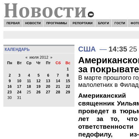
ПЕРВАЯ
НОВОСТИ
ПРОГРАММЫ
РЕПОРТАЖИ
БЛОГИ
ГОСТИ
ФОТ
США
—
14:35
25
КАЛЕНДАРЬ
Американско
«
июля 2012
»
Пн
Вт
Ср
Чт
Пт
Сб
Вс
за покрыват
1
2
3
4
5
6
7
8
В марте прошлого го
9
10
11
12
13
14
15
малолетних в Филад
16
17
18
19
20
21
22
23
24
25
26
27
28
29
Американски
30
31
священник Уильям
проведет в тюрь
лет за то, чт
ответственно
педофилу, и