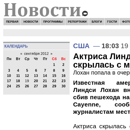
ПЕРВАЯ
НОВОСТИ
ПРОГРАММЫ
РЕПОРТАЖИ
БЛОГИ
ГОСТИ
ФОТ
США
—
18:03
19 
КАЛЕНДАРЬ
Актриса Линд
«
сентября 2012
»
Пн
Вт
Ср
Чт
Пт
Сб
Вс
скрылась с м
1
2
3
4
5
6
7
8
9
Лохан попала в оче
10
11
12
13
14
15
16
17
18
19
20
21
22
23
Известная аме
24
25
26
27
28
29
30
Линдси Лохан в
сбив пешехода на
Cayenne, со
журналистам мест
Актриса скрылась 