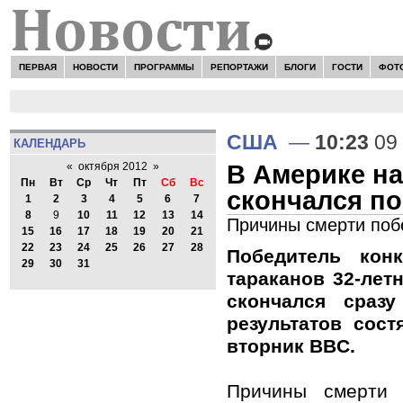
ПЕРВАЯ
НОВОСТИ
ПРОГРАММЫ
РЕПОРТАЖИ
БЛОГИ
ГОСТИ
ФОТ
США
—
10:23
09 
КАЛЕНДАРЬ
В Америке на
«
октября 2012
»
Пн
Вт
Ср
Чт
Пт
Сб
Вс
скончался п
1
2
3
4
5
6
7
8
9
10
11
12
13
14
Причины смерти поб
15
16
17
18
19
20
21
22
23
24
25
26
27
28
Победитель кон
29
30
31
тараканов 32-лет
скончался сраз
результатов сост
вторник BBC.
Причины смерти 