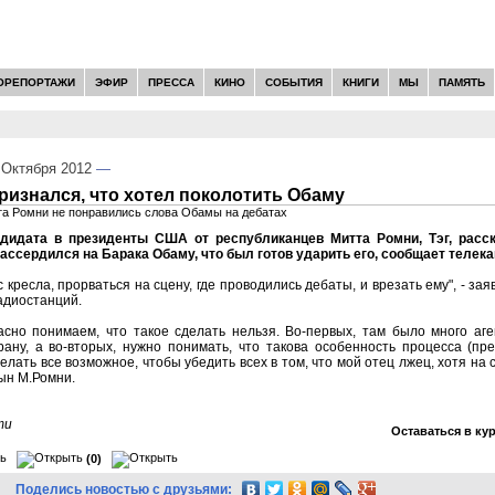
ОРЕПОРТАЖИ
ЭФИР
ПРЕССА
КИНО
СОБЫТИЯ
КНИГИ
МЫ
ПАМЯТЬ
Октября 2012
—
изнался, что хотел поколотить Обаму
а Ромни не понравились слова Обамы на дебатах
дидата в президенты США от республиканцев Митта Ромни, Тэг, расск
рассердился на Барака Обаму, что был готов ударить его, сообщает телек
с кресла, прорваться на сцену, где проводились дебаты, и врезать ему", - за
адиостанций.
асно понимаем, что такое сделать нельзя. Во-первых, там было много аге
ану, а во-вторых, нужно понимать, что такова особенность процесса (пр
елать все возможное, чтобы убедить всех в том, что мой отец лжец, хотя на
сын М.Ромни.
ти
Оставаться в ку
(0)
Поделись новостью с друзьями: