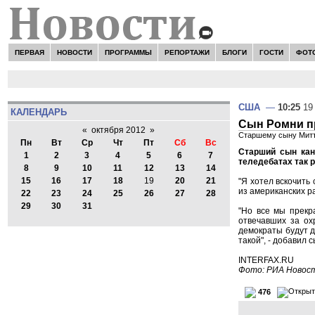
ПЕРВАЯ
НОВОСТИ
ПРОГРАММЫ
РЕПОРТАЖИ
БЛОГИ
ГОСТИ
ФОТ
США
—
10:25
19 
КАЛЕНДАРЬ
Сын Ромни пр
«
октября 2012
»
Старшему сыну Митт
Пн
Вт
Ср
Чт
Пт
Сб
Вс
Старший сын кан
1
2
3
4
5
6
7
теледебатах так 
8
9
10
11
12
13
14
15
16
17
18
19
20
21
"Я хотел вскочить 
из американских р
22
23
24
25
26
27
28
29
30
31
"Но все мы прекр
отвечавших за охр
демократы будут д
такой", - добавил 
INTERFAX.RU
Фото: РИА Новос
476