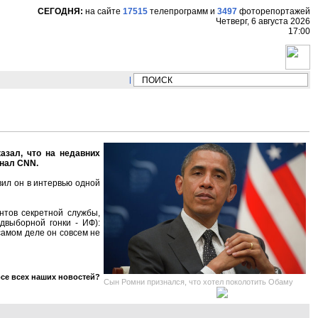
СЕГОДНЯ:
на сайте
17515
телепрограмм
и
3497
фоторепортажей
Четверг, 6 августа 2026
17:00
НОВОСТИ:
Сергей Цыпляев "Мир как никогд
азал, что на недавних
анал CNN.
явил он в интервью одной
нтов секретной службы,
едвыборной гонки - ИФ):
 самом деле он совсем не
рсе всех наших новостей?
Сын Ромни признался, что хотел поколотить Обаму