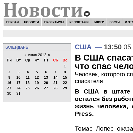
ПЕРВАЯ
НОВОСТИ
ПРОГРАММЫ
РЕПОРТАЖИ
БЛОГИ
ГОСТИ
ФОТ
США
—
13:50
05
КАЛЕНДАРЬ
В США спасат
«
июля 2012
»
Пн
Вт
Ср
Чт
Пт
Сб
Вс
что спас чел
1
2
3
4
5
6
7
8
Человек, которого с
9
10
11
12
13
14
15
спасателя
16
17
18
19
20
21
22
23
24
25
26
27
28
29
В США в штате 
30
31
остался без работы
жизнь человека, 
Press.
Томас Лопес оказ