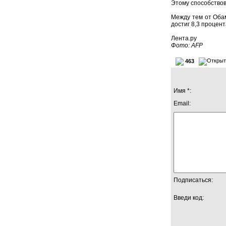
Этому способствов
Между тем от Обам
достиг 8,3 процен
Лента.ру
Фото: AFP
463
Имя *:
Email:
Подписаться:
Введи код: