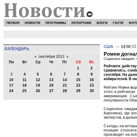
ПЕРВАЯ
НОВОСТИ
ПРОГРАММЫ
РЕПОРТАЖИ
БЛОГИ
ГОСТИ
ФОТ
США
—
14:50
03 
КАЛЕНДАРЬ
Ромни догнал
«
сентября 2012
»
Социологи ожидают, 
Пн
Вт
Ср
Чт
Пт
Сб
Вс
Рейтинги действ
1
2
сравнялись, сооб
3
4
5
6
7
8
9
сентября. На данн
избирателей. В о
10
11
12
13
14
15
16
17
18
19
20
21
22
23
Рейтинг Ромни выр
24
25
26
27
28
29
30
этого в рейтингах
американцев. Съ
популярности Обам
Социологи ожидаю
Каролина), где ег
экспертов, в даль
Съезды, на которы
позиция относите
производят на изб