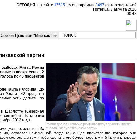
СЕГОДНЯ:
на сайте
17515
телепрограмм
и
3497
фоторепортажей
Пятница, 7 августа 2026
00:48
Сергей Цыпляев "Мир как никогда близко стоит к угрозе третьей мировой
ликанской партии
х выборах Митта Ромни
анные в воскресенье, 2
 голоса по 45 процентов
роде Тампа (Флорида). До
 за Ромни - 42 процента
озможность догнать по
 в Шарлотте (Северная
, 6 сентября. По мнению
оябре 2012 года.
Ромни догнал Обаму в рейтинге популярности после
съезда Республиканской партии
 имиджа президентов. Их
ния, остается неизменной, тогда как общее впечатление, которое они
дом состояла в том, чтобы сделать его более простым и близким к народу.