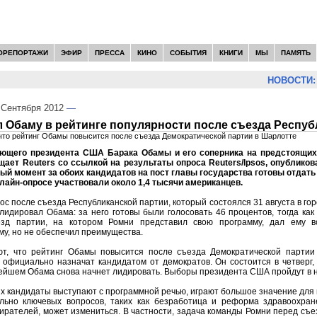
ОРЕПОРТАЖИ
ЭФИР
ПРЕССА
КИНО
СОБЫТИЯ
КНИГИ
МЫ
ПАМЯТЬ
НОВОСТИ:
Сентября 2012
—
 Обаму в рейтинге популярности после съезда Респуб
что рейтинг Обамы повысится после съезда Демократической партии в Шарлотте
ующего президента США Барака Обамы и его соперника на предстоящи
щает Reuters со ссылкой на результаты опроса Reuters/Ipsos, опубликов
ый момент за обоих кандидатов на пост главы государства готовы отдать
нлайн-опросе участвовали около 1,4 тысячи американцев.
ос после съезда Республиканской партии, который состоялся 31 августа в го
 лидировал Обама: за него готовы были голосовать 46 процентов, тогда как
езд партии, на котором Ромни представил свою программу, дал ему в
у, но не обеспечил преимущества.
т, что рейтинг Обамы повысится после съезда Демократической партии
о официально назначат кандидатом от демократов. Он состоится в четверг
нейшем Обама снова начнет лидировать. Выборы президента США пройдут в н
х кандидаты выступают с программной речью, играют большое значение для
льно ключевых вопросов, таких как безработица и реформа здравоохране
ирателей, может измениться. В частности, задача команды Ромни перед съез