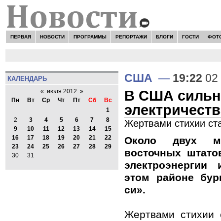
ПЕРВАЯ
НОВОСТИ
ПРОГРАММЫ
РЕПОРТАЖИ
БЛОГИ
ГОСТИ
ФОТ
США
—
19:22
02
КАЛЕНДАРЬ
В США сильн
«
июля 2012
»
Пн
Вт
Ср
Чт
Пт
Сб
Вс
электричеств
1
2
3
4
5
6
7
8
Жертвами стихии ст
9
10
11
12
13
14
15
16
17
18
19
20
21
22
Около двух ми
23
24
25
26
27
28
29
восточных штато
30
31
электроэнергии
этом районе бур
си».
Жертвами стихии 