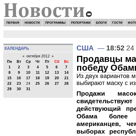
ПЕРВАЯ
НОВОСТИ
ПРОГРАММЫ
РЕПОРТАЖИ
БЛОГИ
ГОСТИ
ФОТ
США
—
18:52
24 
КАЛЕНДАРЬ
Продавцы ма
«
октября 2012
»
Пн
Вт
Ср
Чт
Пт
Сб
Вс
победу Обам
1
2
3
4
5
6
7
8
9
10
11
12
13
14
Из двух вариантов 
15
16
17
18
19
20
21
выбирают маску с 
22
23
24
25
26
27
28
29
30
31
Продажи масо
свидетельств
действующий пр
Обама более 
американцев, ч
выборах республ