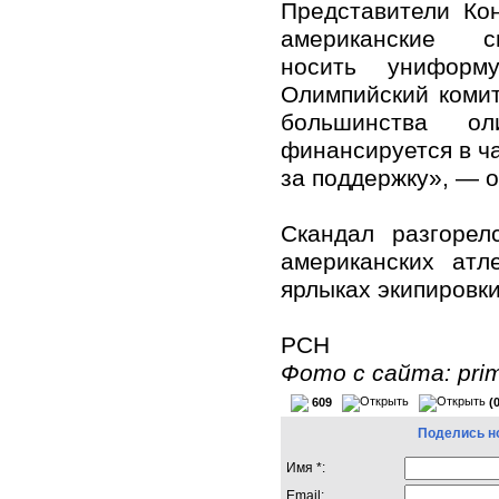
Представители Кон
американские 
носить униформ
Олимпийский комит
большинства о
финансируется в ч
за поддержку», — о
Скандал разгорел
американских атл
ярлыках экипировки
РСН
Фото с сайта: prim
609
(
Поделись н
Имя *:
Email: