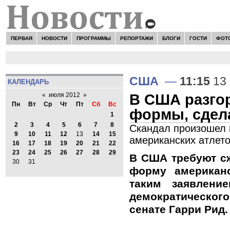
ПЕРВАЯ
НОВОСТИ
ПРОГРАММЫ
РЕПОРТАЖИ
БЛОГИ
ГОСТИ
ФОТ
США
—
11:15
13 
КАЛЕНДАРЬ
В США разгор
«
июля 2012
»
Пн
Вт
Ср
Чт
Пт
Сб
Вс
формы, сдел
1
2
3
4
5
6
7
8
Скандал произошел 
9
10
11
12
13
14
15
американских атлет
16
17
18
19
20
21
22
23
24
25
26
27
28
29
В США требуют с
30
31
форму американ
таким заявлени
демократическ
сенате Гарри Рид.