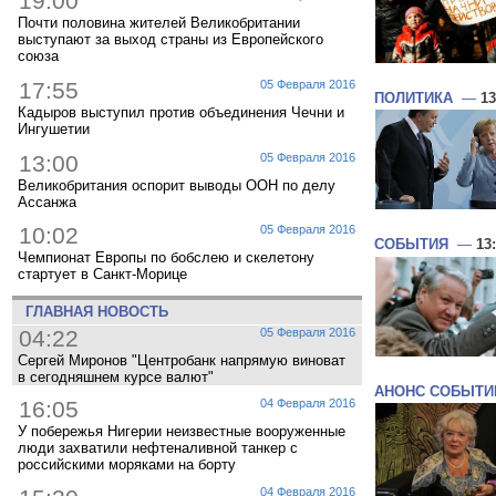
19:00
Почти половина жителей Великобритании
выступают за выход страны из Европейского
союза
17:55
05 Февраля 2016
ПОЛИТИКА
—
13
Кадыров выступил против объединения Чечни и
Ингушетии
13:00
05 Февраля 2016
Великобритания оспорит выводы ООН по делу
Ассанжа
10:02
05 Февраля 2016
СОБЫТИЯ
—
13
Чемпионат Европы по бобслею и скелетону
стартует в Санкт-Морице
ГЛАВНАЯ НОВОСТЬ
04:22
05 Февраля 2016
Сергей Миронов "Центробанк напрямую виноват
в сегодняшнем курсе валют"
АНОНС СОБЫТИ
16:05
04 Февраля 2016
У побережья Нигерии неизвестные вооруженные
люди захватили нефтеналивной танкер с
российскими моряками на борту
04 Февраля 2016