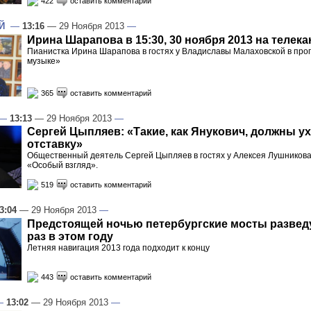
422
оставить комментарий
Й
—
13:16
— 29 Ноября 2013
—
Ирина Шарапова в 15:30, 30 ноября 2013 на телека
Пианистка Ирина Шарапова в гостях у Владиславы Малаховской в про
музыке»
365
оставить комментарий
—
13:13
— 29 Ноября 2013
—
Сергей Цыпляев: «Такие, как Янукович, должны у
отставку»
Общественный деятель Сергей Цыпляев в гостях у Алексея Лушникова
«Особый взгляд».
519
оставить комментарий
3:04
— 29 Ноября 2013
—
Предстоящей ночью петербургские мосты развед
раз в этом году
Летняя навигация 2013 года подходит к концу
443
оставить комментарий
—
13:02
— 29 Ноября 2013
—