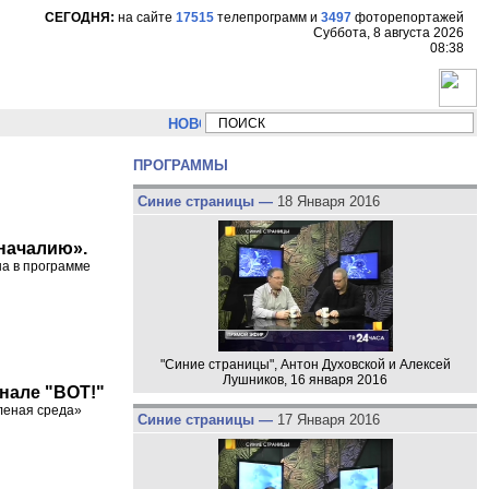
СЕГОДНЯ:
на сайте
17515
телепрограмм
и
3497
фоторепортажей
Суббота, 8 августа 2026
08:38
НОВОСТИ:
Сергей Цыпляев "Мир как никогда близко с
ПРОГРАММЫ
Синие страницы —
18 Января 2016
началию».
на в программе
"Синие страницы", Антон Духовской и Алексей
Лушников, 16 января 2016
анале "ВОТ!"
еленая среда»
Синие страницы —
17 Января 2016