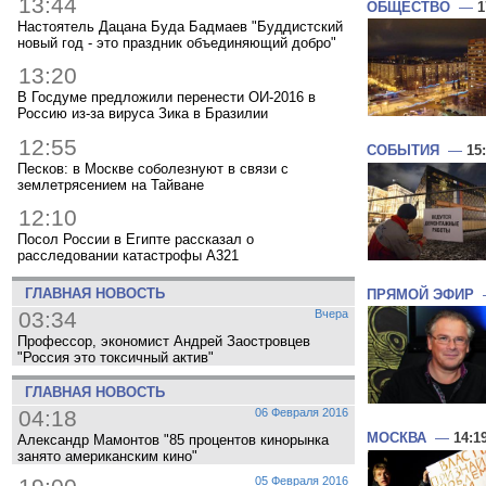
13:44
ОБЩЕСТВО
—
1
Настоятель Дацана Буда Бадмаев "Буддистский
новый год - это праздник объединяющий добро"
13:20
В Госдуме предложили перенести ОИ-2016 в
Россию из-за вируса Зика в Бразилии
12:55
СОБЫТИЯ
—
15
Песков: в Москве соболезнуют в связи с
землетрясением на Тайване
12:10
Посол России в Египте рассказал о
расследовании катастрофы A321
ГЛАВНАЯ НОВОСТЬ
ПРЯМОЙ ЭФИР
03:34
Вчера
Профессор, экономист Андрей Заостровцев
"Россия это токсичный актив"
ГЛАВНАЯ НОВОСТЬ
04:18
06 Февраля 2016
МОСКВА
—
14:1
Александр Мамонтов "85 процентов кинорынка
занято американским кино"
05 Февраля 2016