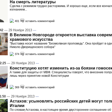
На смерть литературы
Сделка с режимом трудно расторжима. И хорошо еще, если все кончал
изгнанием...
401
оставить комментарий
:42
— 29 Ноября 2013
—
В Великом Новгороде откроется выставка совре
храмового искусства
"Выставка носит название "Безмолвная проповедь". Она пройдет в одн
Николо-Дворищенского собора"
374
оставить комментарий
2:25
— 29 Ноября 2013
—
Конституцию хотят изменить из-за боязни гомосе
А также для защиты от МВФ. Специалисты говорят, что внесение попр
лишь через принятие новой Конституции
369
оставить комментарий
1:50
— 29 Ноября 2013
—
Астахов: усыновлять российских детей могут тол
Италии
По словам Астахова, в настоящее время двустороннее соглашение об