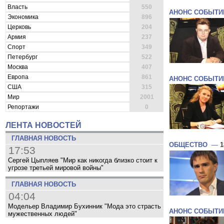
Власть
550
АНОНС СОБЫТИ
Экономика
896
Церковь
204
Армия
237
Спорт
349
Петербург
522
Москва
407
Европа
861
АНОНС СОБЫТИ
США
315
Мир
2001
Репортажи
0
ЛЕНТА НОВОСТЕЙ
ГЛАВНАЯ НОВОСТЬ
ОБЩЕСТВО
—
1
17:53
Сергей Цыпляев "Мир как никогда близко стоит к
угрозе третьей мировой войны"
ГЛАВНАЯ НОВОСТЬ
04:04
Модельер Владимир Бухинник "Мода это страсть
АНОНС СОБЫТИ
мужественных людей"