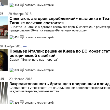
413
оставить комментарий
:07
— 29 Ноября 2013
—
Спектакль авторов «проблемной» выставки в Теа
Таганке все-таки состоится
В Театре на Таганке 6 декабря состоится первый спектакль в рамках 
празднования 50-летия театра «Репетиция оркестра»
451
оставить комментарий
9 Ноября 2013
—
Премьер Италии: решение Киева по ЕС может ста
исторической ошибкой
Саммит "Восточного партнерства"
339
оставить комментарий
:45
— 29 Ноября 2013
—
Закредитованность британцев приравняли к эпи
Специалисты утверждают, что в Соединенном Королевстве задолженн
каждого четвертого домохозяйства
396
оставить комментарий