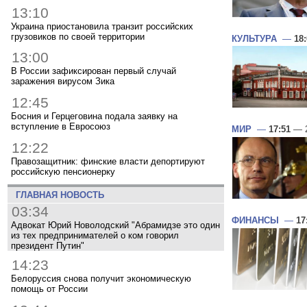
13:10
Украина приостановила транзит российских
грузовиков по своей территории
КУЛЬТУРА
—
18
13:00
В России зафиксирован первый случай
заражения вирусом Зика
12:45
Босния и Герцеговина подала заявку на
вступление в Евросоюз
МИР
—
17:51
— 2
12:22
Правозащитник: финские власти депортируют
российскую пенсионерку
ГЛАВНАЯ НОВОСТЬ
03:34
ФИНАНСЫ
—
17
Адвокат Юрий Новолодский "Абрамидзе это один
из тех предпринимателей о ком говорил
президент Путин"
14:23
Белоруссия снова получит экономическую
помощь от России