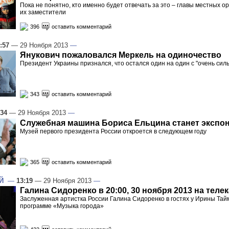
Пока не понятно, кто именно будет отвечать за это – главы местных о
их заместители
396
оставить комментарий
:57
— 29 Ноября 2013
—
Янукович пожаловался Меркель на одиночество
Президент Украины признался, что остался один на один с "очень сил
343
оставить комментарий
:34
— 29 Ноября 2013
—
Служебная машина Бориса Ельцина станет экспо
Музей первого президента России откроется в следующем году
365
оставить комментарий
Й
—
13:19
— 29 Ноября 2013
—
Галина Сидоренко в 20:00, 30 ноября 2013 на теле
Заслуженная артистка России Галина Сидоренко в гостях у Ирины Тай
программе «Музыка города»