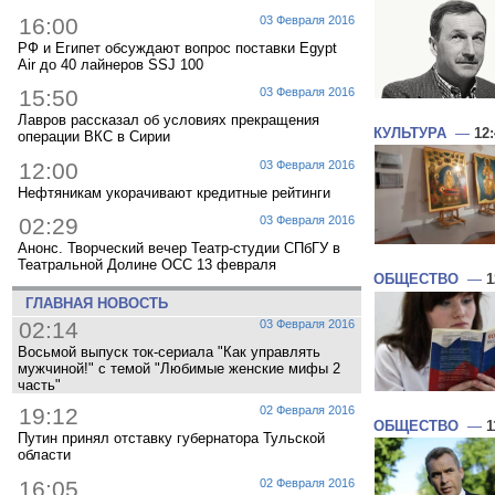
16:00
03 Февраля 2016
РФ и Египет обсуждают вопрос поставки Egypt
Air до 40 лайнеров SSJ 100
15:50
03 Февраля 2016
Лавров рассказал об условиях прекращения
КУЛЬТУРА
—
12
операции ВКС в Сирии
12:00
03 Февраля 2016
Нефтяникам укорачивают кредитные рейтинги
02:29
03 Февраля 2016
Анонс. Творческий вечер Театр-студии СПбГУ в
Театральной Долине ОСС 13 февраля
ОБЩЕСТВО
—
1
ГЛАВНАЯ НОВОСТЬ
02:14
03 Февраля 2016
Восьмой выпуск ток-сериала "Как управлять
мужчиной!" с темой "Любимые женские мифы 2
часть"
19:12
02 Февраля 2016
ОБЩЕСТВО
—
1
Путин принял отставку губернатора Тульской
области
16:05
02 Февраля 2016