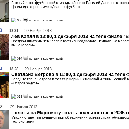
Бывший игрок футбольной команды «Зенит» Василий Данилов в гостях
Цаплинда в программе «Диагноз:футбол»
336
оставить комментарий
Й
—
18:31
— 29 Ноября 2013
—
Лев Капля в 12:00, 1 декабря 2013 на телеканале "
Предприниматель Лев Капля в гостях у Владислава Челпаченко в про
выше головы»
394
оставить комментарий
Й
—
18:28
— 29 Ноября 2013
—
Светлана Ветрова в 11:00, 1 декабря 2013 на теле
Бард Светлана Ветрова в гостях у Марии Семеновой и Анны Богиной 
«Остров радуги»
379
оставить комментарий
:21
— 29 Ноября 2013
—
Полеты на Марс могут стать реальностью к 2035 г
Миссия станет выполнимой при объединении усилий стран, обладающ
технологиями