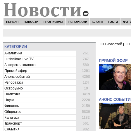
ПЕРВАЯ
НОВОСТИ
ПРОГРАММЫ
РЕПОРТАЖИ
БЛОГИ
ГОСТИ
ФОТ
ТОП новостей
|
ТОП
КАТЕГОРИИ
ВСЕ НОВОСТ
Аналитика
261
Lushnikov Live TV
747
ПРЯМОЙ ЭФИР
Авторская колонка
580
Прямой эфир
1291
Анонс событий
4258
Репортажи
124
Остроумно
19
Политика
3419
АНОНС СОБЫТИ
Наука
2220
Финансы
2159
Общество
5830
Культура
1182
Транспорт
561
События
902