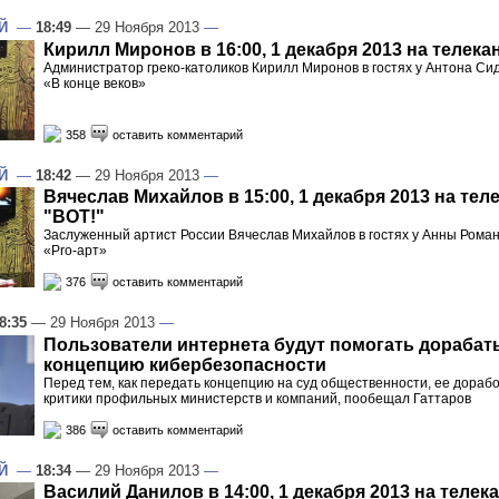
Й
—
18:49
— 29 Ноября 2013
—
Кирилл Миронов в 16:00, 1 декабря 2013 на телека
Администратор греко-католиков Кирилл Миронов в гостях у Антона Си
«В конце веков»
358
оставить комментарий
Й
—
18:42
— 29 Ноября 2013
—
Вячеслав Михайлов в 15:00, 1 декабря 2013 на тел
"ВОТ!"
Заслуженный артист России Вячеслав Михайлов в гостях у Анны Рома
«Pro-арт»
376
оставить комментарий
8:35
— 29 Ноября 2013
—
Пользователи интернета будут помогать дорабат
концепцию кибербезопасности
Перед тем, как передать концепцию на суд общественности, ее дораб
критики профильных министерств и компаний, пообещал Гаттаров
386
оставить комментарий
Й
—
18:34
— 29 Ноября 2013
—
Василий Данилов в 14:00, 1 декабря 2013 на телек