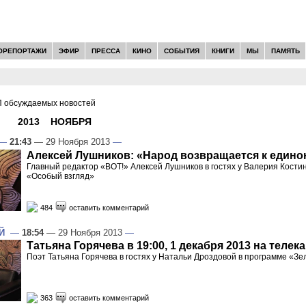
ОРЕПОРТАЖИ
ЭФИР
ПРЕССА
КИНО
СОБЫТИЯ
КНИГИ
МЫ
ПАМЯТЬ
 обсуждаемых новостей
И -
2013
»
НОЯБРЯ
»
29
—
21:43
— 29 Ноября 2013
—
Алексей Лушников: «Народ возвращается к едино
Главный редактор «ВОТ!» Алексей Лушников в гостях у Валерия Кости
«Особый взгляд»
484
оставить комментарий
Й
—
18:54
— 29 Ноября 2013
—
Татьяна Горячева в 19:00, 1 декабря 2013 на телек
Поэт Татьяна Горячева в гостях у Натальи Дроздовой в программе «З
363
оставить комментарий