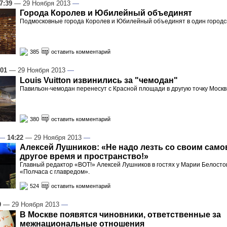
7:39
— 29 Ноября 2013
—
Города Королев и Юбилейный объединят
Подмосковные города Королев и Юбилейный объединят в один городск
385
оставить комментарий
:01
— 29 Ноября 2013
—
Louis Vuitton извинились за "чемодан"
Павильон-чемодан перенесут с Красной площади в другую точку Моск
380
оставить комментарий
—
14:22
— 29 Ноября 2013
—
Алексей Лушников: «Не надо лезть со своим само
другое время и пространство!»
Главный редактор «ВОТ!» Алексей Лушников в гостях у Марии Белосто
«Полчаса с главредом».
524
оставить комментарий
9
— 29 Ноября 2013
—
В Москве появятся чиновники, ответственные за
межнациональные отношения