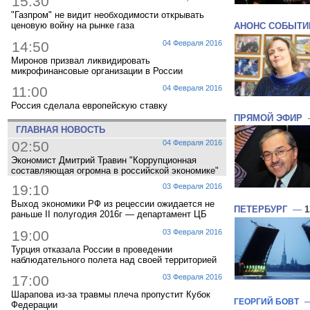
15:30
"Газпром" не видит необходимости открывать
ценовую войну на рынке газа
АНОНС СОБЫТИ
14:50
04 Февраля 2016
Миронов призвал ликвидировать
микрофинансовые организации в России
11:00
04 Февраля 2016
Россия сделала европейскую ставку
ПРЯМОЙ ЭФИР
ГЛАВНАЯ НОВОСТЬ
02:50
04 Февраля 2016
Экономист Дмитрий Травин "Коррупционная
составляющая огромна в российской экономике"
19:10
03 Февраля 2016
Выход экономики РФ из рецессии ожидается не
ПЕТЕРБУРГ
—
1
раньше II полугодия 2016г — департамент ЦБ
19:00
03 Февраля 2016
Турция отказала России в проведении
наблюдательного полета над своей территорией
17:00
03 Февраля 2016
Шарапова из-за травмы плеча пропустит Кубок
ГЕОРГИЙ БОВТ
Федерации