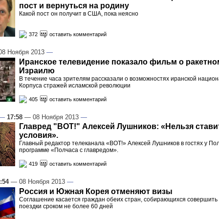
пост и вернуться на родину
Какой пост он получит в США, пока неясно
372
оставить комментарий
8 Ноября 2013
—
Иранское телевидение показало фильм о ракетно
Израилю
В течение часа зрителям рассказали о возможностях иранской нацио
Корпуса стражей исламской революции
405
оставить комментарий
—
17:58
— 08 Ноября 2013
—
Главред "ВОТ!" Алексей Лушников: «Нельзя став
условия».
Главный редактор телеканала «ВОТ!» Алексей Лушников в гостях у По
программе «Полчаса с главредом».
419
оставить комментарий
:54
— 08 Ноября 2013
—
Россия и Южная Корея отменяют визы
Соглашение касается граждан обеих стран, собирающихся совершить
поездки сроком не более 60 дней