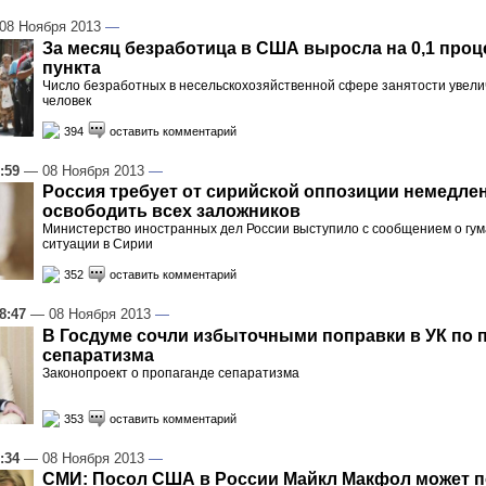
08 Ноября 2013
—
За месяц безработица в США выросла на 0,1 проц
пункта
Число безработных в несельскохозяйственной сфере занятости увели
человек
394
оставить комментарий
:59
— 08 Ноября 2013
—
Россия требует от сирийской оппозиции немедле
освободить всех заложников
Министерство иностранных дел России выступило с сообщением о гу
ситуации в Сирии
352
оставить комментарий
8:47
— 08 Ноября 2013
—
В Госдуме сочли избыточными поправки в УК по 
сепаратизма
Законопроект о пропаганде сепаратизма
353
оставить комментарий
:34
— 08 Ноября 2013
—
СМИ: Посол США в России Майкл Макфол может п