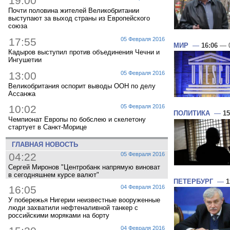
19:00
Почти половина жителей Великобритании
выступают за выход страны из Европейского
союза
17:55
05 Февраля 2016
МИР
—
16:06
— 0
Кадыров выступил против объединения Чечни и
Ингушетии
13:00
05 Февраля 2016
Великобритания оспорит выводы ООН по делу
Ассанжа
10:02
05 Февраля 2016
ПОЛИТИКА
—
15
Чемпионат Европы по бобслею и скелетону
стартует в Санкт-Морице
ГЛАВНАЯ НОВОСТЬ
04:22
05 Февраля 2016
Сергей Миронов "Центробанк напрямую виноват
в сегодняшнем курсе валют"
ПЕТЕРБУРГ
—
1
16:05
04 Февраля 2016
У побережья Нигерии неизвестные вооруженные
люди захватили нефтеналивной танкер с
российскими моряками на борту
04 Февраля 2016