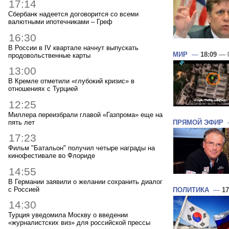
17:14
Сбербанк надеется договорится со всеми
валютными ипотечниками – Греф
16:30
В России в IV квартале начнут выпускать
МИР
—
18:09
— 0
продовольственные карты
13:00
В Кремле отметили «глубокий кризис» в
отношениях с Турцией
12:25
Миллера переизбрали главой «Газпрома» еще на
пять лет
ПРЯМОЙ ЭФИР
17:23
Фильм "Батальон" получил четыре награды на
кинофестивале во Флориде
14:55
В Германии заявили о желании сохранить диалог
с Россией
ПОЛИТИКА
—
17
14:30
Турция уведомила Москву о введении
«журналистских виз» для российской прессы