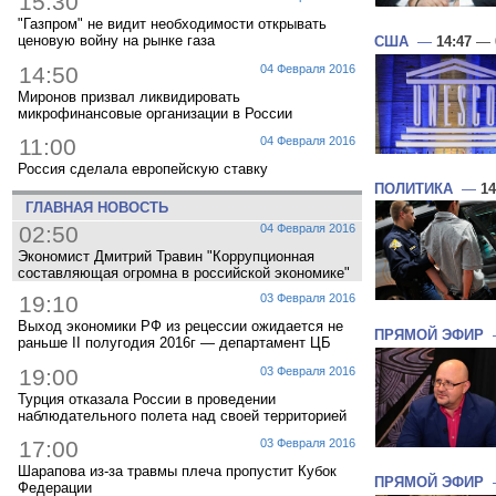
15:30
"Газпром" не видит необходимости открывать
ценовую войну на рынке газа
США
—
14:47
— 
14:50
04 Февраля 2016
Миронов призвал ликвидировать
микрофинансовые организации в России
11:00
04 Февраля 2016
Россия сделала европейскую ставку
ПОЛИТИКА
—
14
ГЛАВНАЯ НОВОСТЬ
02:50
04 Февраля 2016
Экономист Дмитрий Травин "Коррупционная
составляющая огромна в российской экономике"
19:10
03 Февраля 2016
Выход экономики РФ из рецессии ожидается не
ПРЯМОЙ ЭФИР
раньше II полугодия 2016г — департамент ЦБ
19:00
03 Февраля 2016
Турция отказала России в проведении
наблюдательного полета над своей территорией
17:00
03 Февраля 2016
Шарапова из-за травмы плеча пропустит Кубок
ПРЯМОЙ ЭФИР
Федерации