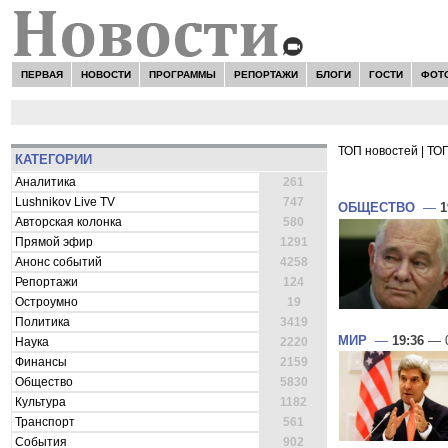
ПЕРВАЯ
НОВОСТИ
ПРОГРАММЫ
РЕПОРТАЖИ
БЛОГИ
ГОСТИ
ФОТ
ТОП новостей
|
ТОП
КАТЕГОРИИ
ВСЕ НОВОСТ
Аналитика
261
Lushnikov Live TV
747
ОБЩЕСТВО
—
1
Авторская колонка
580
Прямой эфир
1291
Анонс событий
4258
Репортажи
124
Остроумно
19
Политика
3419
МИР
—
19:36
— 0
Наука
2220
Финансы
2159
Общество
5830
Культура
1182
Транспорт
561
События
902