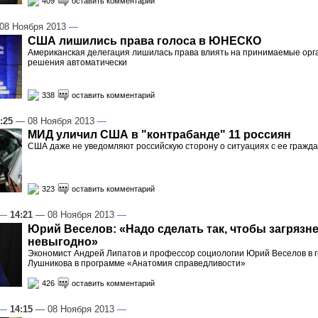
409
оставить комментарий
08 Ноября 2013
—
США лишились права голоса в ЮНЕСКО
Американская делегация лишилась права влиять на принимаемые орг
решения автоматически
338
оставить комментарий
:25
— 08 Ноября 2013
—
МИД уличил США в "контрабанде" 11 россиян
США даже не уведомляют российскую сторону о ситуациях с ее гражд
323
оставить комментарий
—
14:21
— 08 Ноября 2013
—
Юрий Веселов: «Надо сделать так, чтобы загрязн
невыгодно»
Экономист Андрей Липатов и профессор социологии Юрий Веселов в г
Лушникова в программе «Анатомия справедливости»
426
оставить комментарий
—
14:15
— 08 Ноября 2013
—