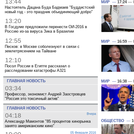
13:44
МИР
—
17:24
— 0
Настоятель Дацана Буда Бадмаев "Буддистский
новый год - это праздник объединяющий добро"
13:20
В Госдуме предложили перенести ОИ-2016 в
Россию из-за вируса Зика в Бразилии
12:55
МИР
—
16:59
— 0
Песков: в Москве соболезнуют в связи с
землетрясением на Тайване
12:10
Посол России в Египте рассказал о
расследовании катастрофы A321
ГЛАВНАЯ НОВОСТЬ
МИР
—
16:38
— 0
03:34
Профессор, экономист Андрей Заостровцев
"Россия это токсичный актив"
ГЛАВНАЯ НОВОСТЬ
04:18
Вчера
ОБЩЕСТВО
—
1
Александр Мамонтов "85 процентов кинорынка
занято американским кино"
05 Февраля 2016