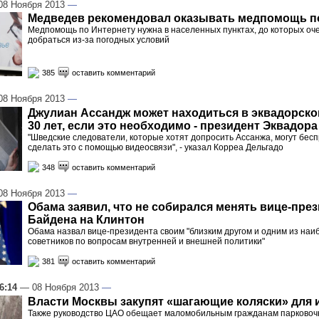
8 Ноября 2013
—
Медведев рекомендовал оказывать медпомощь п
Медпомощь по Интернету нужна в населенных пунктах, до которых оч
добраться из-за погодных условий
385
оставить комментарий
8 Ноября 2013
—
Джулиан Ассандж может находиться в эквадорско
30 лет, если это необходимо - президент Эквадора
"Шведские следователи, которые хотят допросить Ассанжа, могут бес
сделать это с помощью видеосвязи", - указал Корреа Дельгадо
348
оставить комментарий
8 Ноября 2013
—
Обама заявил, что не собирался менять вице-пре
Байдена на Клинтон
Обама назвал вице-президента своим "близким другом и одним из на
советников по вопросам внутренней и внешней политики"
381
оставить комментарий
6:14
— 08 Ноября 2013
—
Власти Москвы закупят «шагающие коляски» для
Также руководство ЦАО обещает маломобильным гражданам парковоч