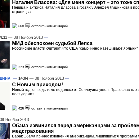
Наталия Власова: «Для меня концерт – это тоже с
Певица и актриса Наталия Власова в гостях у Алексея Лушникова в п
страницы»
660
оставить комментарий
4:11
— 08 Ноября 2013
—
МИД обеспокоен судьбой Лепса
Российские власти считают, что США "самочинно навешивают ярлыки"
323
оставить комментарий
—
14:04
— 08 Ноября 2013
—
ОШИНА
С Новым приходом!
Новый год, он ведь тоже недалеко от Хеллоуина ушел. Православные в
пост держат...
426
оставить комментарий
08 Ноября 2013
—
Обама извинился перед американцами за пробле
медстрахования
Барак Обама принес извинения американцам, лишившимся программ 