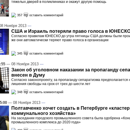
тяжелых дверей в поликлиниках и окажут другую помощь
357
оставить комментарий
8 Ноября 2013
—
США и Израиль потеряли право голоса в ЮНЕСК
Согласно правилам ЮНЕСКО до утра пятницы США должны были прои
же они автоматически теряют право голоса в организации
345
оставить комментарий
:55
— 08 Ноября 2013
—
Закон об уголовном наказании за пропаганду сеп
внесен в Думу
Согласно законопроекту, за пропаганду сепаратизма предполагается 
лишения свободы на срок от трех до шести лет
348
оставить комментарий
5:00
— 08 Ноября 2013
—
Полтавченко хочет создать в Петербурге «класте
коммунального хозяйства»
На заседании городского промышленного совета была одобрена «Кон
промышленного комплекса до 2020 года»