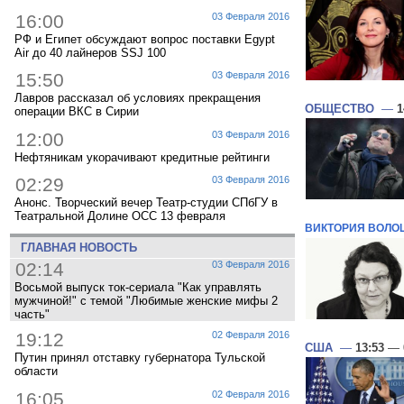
16:00
03 Февраля 2016
РФ и Египет обсуждают вопрос поставки Egypt
Air до 40 лайнеров SSJ 100
15:50
03 Февраля 2016
Лавров рассказал об условиях прекращения
ОБЩЕСТВО
—
1
операции ВКС в Сирии
12:00
03 Февраля 2016
Нефтяникам укорачивают кредитные рейтинги
02:29
03 Февраля 2016
Анонс. Творческий вечер Театр-студии СПбГУ в
Театральной Долине ОСС 13 февраля
ВИКТОРИЯ ВОЛ
ГЛАВНАЯ НОВОСТЬ
02:14
03 Февраля 2016
Восьмой выпуск ток-сериала "Как управлять
мужчиной!" с темой "Любимые женские мифы 2
часть"
19:12
02 Февраля 2016
США
—
13:53
— 
Путин принял отставку губернатора Тульской
области
16:05
02 Февраля 2016