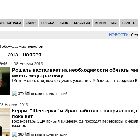
ОРЕПОРТАЖИ
ЭФИР
ПРЕССА
КИНО
СОБЫТИЯ
КНИГИ
МЫ
ПАМЯТЬ
НОВОСТИ:
Сергей Цы
 обсуждаемых новостей
И -
2013
»
НОЯБРЯ
»
08
9:46
— 08 Ноября 2013
—
Рошаль настаивает на необходимости обязать ми
иметь медстраховку
Об этом он сказал, после случая с уроженкой Узбекистана в роддоме 
370
оставить комментарий
8 Ноября 2013
—
Керри: "Шестерка" и Иран работают напряженно,
пока нет
Госсекретарь США прибыл в Женеву, где проходят переговоры, с нез
визитом
366
оставить комментарий