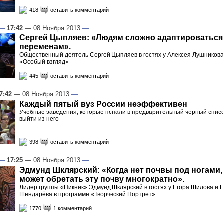
418
оставить комментарий
—
17:42
— 08 Ноября 2013
—
Сергей Цыпляев: «Людям сложно адаптироваться
переменам».
Общественный деятель Сергей Цыпляев в гостях у Алексея Лушникова
«Особый взгляд»
445
оставить комментарий
7:42
— 08 Ноября 2013
—
Каждый пятый вуз России неэффективен
Учебные заведения, которые попали в предварительный черный спис
выйти из него
398
оставить комментарий
—
17:25
— 08 Ноября 2013
—
Эдмунд Шклярский: «Когда нет почвы под ногами,
может обретать эту почву многократно».
Лидер группы «Пикник» Эдмунд Шклярский в гостях у Егора Шилова и 
Шендарёва в программе «Творческий Портрет».
1770
1 комментарий