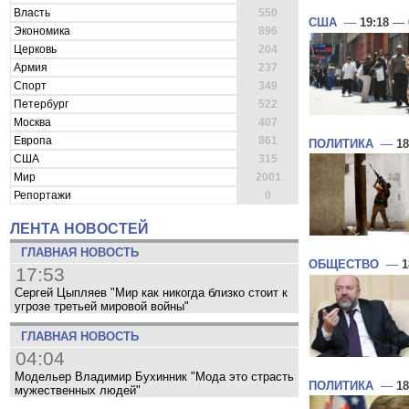
Власть
550
США
—
19:18
— 
Экономика
896
Церковь
204
Армия
237
Спорт
349
Петербург
522
Москва
407
Европа
861
ПОЛИТИКА
—
18
США
315
Мир
2001
Репортажи
0
ЛЕНТА НОВОСТЕЙ
ГЛАВНАЯ НОВОСТЬ
ОБЩЕСТВО
—
1
17:53
Сергей Цыпляев "Мир как никогда близко стоит к
угрозе третьей мировой войны"
ГЛАВНАЯ НОВОСТЬ
04:04
Модельер Владимир Бухинник "Мода это страсть
ПОЛИТИКА
—
18
мужественных людей"