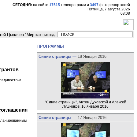
СЕГОДНЯ:
на сайте
17515
телепрограмм
и
3497
фоторепортажей
Пятница, 7 августа 2026
08:08
пляев "Мир как никогда близко стоит к угрозе третьей мировой войны"
ПРОГРАММЫ
Синие страницы —
18 Января 2016
грантов
Владивостока
"Синие страницы", Антон Духовской и Алексей
Лушников, 16 января 2016
 соглашения
Синие страницы —
17 Января 2016
апланированным