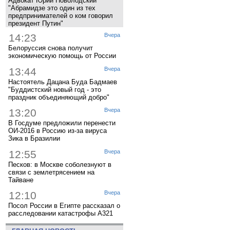
Адвокат Юрий Новолодский
"Абрамидзе это один из тех
предпринимателей о ком говорил
президент Путин"
14:23
Вчера
Белоруссия снова получит
экономическую помощь от России
13:44
Вчера
Настоятель Дацана Буда Бадмаев
"Буддистский новый год - это
праздник объединяющий добро"
13:20
Вчера
В Госдуме предложили перенести
ОИ-2016 в Россию из-за вируса
Зика в Бразилии
12:55
Вчера
Песков: в Москве соболезнуют в
связи с землетрясением на
Тайване
12:10
Вчера
Посол России в Египте рассказал о
расследовании катастрофы A321