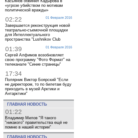
Касьянов обвинил Кадырова в
«угрозе убийством по мотивам
политической вражды»
02:22
01 Февраля 2016
Завершается реконструкция новой
театрально-съемочной площадки
для Интеллектуального
пространства "Lushnikov Club
01:39
01 Февраля 2016
Сергей Алфимов возобновляет
свою программу "Фото Формат" на
телеканале "Синие страницы"
17:34
Полярник Виктор Боярский "Если
не директором, то по билетам буду
приходить в музей Арктики и
Антарктики"
ГЛАВНАЯ НОВОСТЬ
01:22
Владимир Милов "Я такого
"никакого" правительства ещё не
помню в нашей истории"
ГЛАВНАЯ НОВОСТЬ