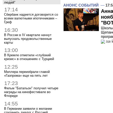
людей"
АНОНС СОБЫТИЙ
—
17:5
17:14
Анна
Сбербанк надеется договорится со
нояб
всеми валютными ипотечниками –
"ВОТ
Греф
Школьн
16:30
Щепано
В России в IV квартале начнут
програ
выпускать продовольственные
318
карты
13:00
В Кремле отметили «глубокий
кризис» в отношениях с Турцией
12:25
Миллера переизбрали главой
«Газпрома» еще на пять лет
17:23
Фильм "Батальон" получил четыре
награды на кинофестивале во
Флориде
14:55
В Германии заявили о желании
сохранить диалог с Россией