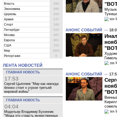
"ВОТ
Власть
550
Экономика
896
Музыка
Тукиша
Церковь
204
Армия
237
604
Спорт
349
АНОНС СОБЫТИЙ
—
18:0
Петербург
522
Инал
Москва
407
Европа
861
нояб
США
315
"ВОТ
Мир
2001
Художн
Репортажи
0
Гимель
399
ЛЕНТА НОВОСТЕЙ
ГЛАВНАЯ НОВОСТЬ
АНОНС СОБЫТИЙ
—
17:5
17:53
Серг
Сергей Цыпляев "Мир как никогда
нояб
близко стоит к угрозе третьей
"ВОТ
мировой войны"
Винный
ГЛАВНАЯ НОВОСТЬ
Кирилл
04:04
сомел
Модельер Владимир Бухинник
364
"Мода это страсть мужественных