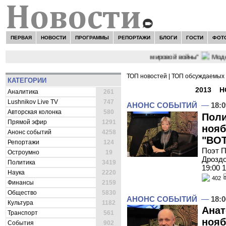
ПЕРВАЯ
НОВОСТИ
ПРОГРАММЫ
РЕПОРТАЖИ
БЛОГИ
ГОСТИ
ФОТ
 как никогда близко стоит к угрозе третьей мировой войны"
Модельер
ТОП новостей
|
ТОП обсуждаемых 
КАТЕГОРИИ
ВСЕ НОВОСТИ -
2013
»
Н
Аналитика
261
Lushnikov Live TV
747
АНОНС СОБЫТИЙ
—
18:0
Авторская колонка
580
Поли
Прямой эфир
1291
нояб
Анонс событий
4258
"ВОТ
Репортажи
124
Поэт П
Остроумно
19
Дроздо
Политика
3419
19:00 
Наука
2220
402
Финансы
2159
Общество
5830
АНОНС СОБЫТИЙ
—
18:0
Культура
1182
Анат
Транспорт
561
нояб
События
902