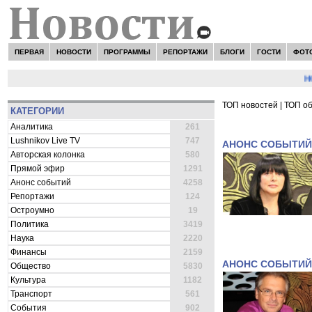
ПЕРВАЯ
НОВОСТИ
ПРОГРАММЫ
РЕПОРТАЖИ
БЛОГИ
ГОСТИ
ФОТ
НОВО
ТОП новостей
|
ТОП о
КАТЕГОРИИ
ВСЕ НОВОСТИ 
Аналитика
261
Lushnikov Live TV
747
АНОНС СОБЫТИЙ
Авторская колонка
580
Прямой эфир
1291
Анонс событий
4258
Репортажи
124
Остроумно
19
Политика
3419
Наука
2220
Финансы
2159
АНОНС СОБЫТИЙ
Общество
5830
Культура
1182
Транспорт
561
События
902