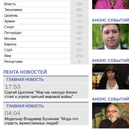
Власть
550
Экономика
896
Церковь
204
АНОНС СОБЫТИЙ
Армия
237
Спорт
349
Петербург
522
Москва
407
Европа
861
США
315
Мир
2001
АНОНС СОБЫТИЙ
Репортажи
0
ЛЕНТА НОВОСТЕЙ
ГЛАВНАЯ НОВОСТЬ
17:53
Сергей Цыпляев "Мир как никогда близко
стоит к угрозе третьей мировой войны"
АНОНС СОБЫТИЙ
ГЛАВНАЯ НОВОСТЬ
04:04
Модельер Владимир Бухинник "Мода это
страсть мужественных людей"