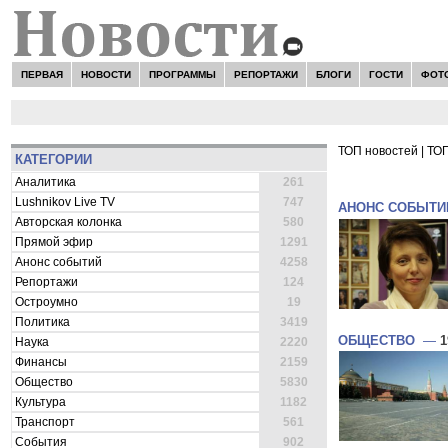
ПЕРВАЯ
НОВОСТИ
ПРОГРАММЫ
РЕПОРТАЖИ
БЛОГИ
ГОСТИ
ФОТ
ТОП новостей
|
ТОП
КАТЕГОРИИ
ВСЕ НОВОСТ
Аналитика
261
Lushnikov Live TV
747
АНОНС СОБЫТИ
Авторская колонка
580
Прямой эфир
1291
Анонс событий
4258
Репортажи
124
Остроумно
19
Политика
3419
ОБЩЕСТВО
—
1
Наука
2220
Финансы
2159
Общество
5830
Культура
1182
Транспорт
561
События
902