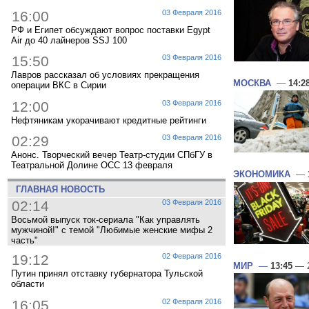
16:00
03 Февраля 2016
РФ и Египет обсуждают вопрос поставки Egypt
Air до 40 лайнеров SSJ 100
15:50
03 Февраля 2016
Лавров рассказал об условиях прекращения
МОСКВА
—
14:2
операции ВКС в Сирии
12:00
03 Февраля 2016
Нефтяникам укорачивают кредитные рейтинги
02:29
03 Февраля 2016
Анонс. Творческий вечер Театр-студии СПбГУ в
Театральной Долине ОСС 13 февраля
ЭКОНОМИКА
—
ГЛАВНАЯ НОВОСТЬ
02:14
03 Февраля 2016
Восьмой выпуск ток-сериала "Как управлять
мужчиной!" с темой "Любимые женские мифы 2
часть"
19:12
02 Февраля 2016
МИР
—
13:45
— 2
Путин принял отставку губернатора Тульской
области
16:05
02 Февраля 2016