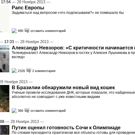
—
17:54
— 28 Ноября 2013
—
Рапс Европы
Задуматься над вопросом «что подписываем?» не помешало бы
490
оставить комментарий
—
17:33
— 28 Ноября 2013
—
Александр Невзоров: «С критичности начинается
Тележурналист Александр Невзоров в гостях у Алексея Лушникова в 
взгляд»
2326
2 комментария
8 Ноября 2013
—
В Бразилии обнаружили новый вид кошек
Ученые провели исследования ДНК, которые показали, что найденны
абсолютно не совпадает с уже известными видами
366
оставить комментарий
:08
— 28 Ноября 2013
—
Путин оценил готовность Сочи к Олимпиаде
По словам президента практически все объекты готовы для проведени