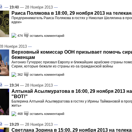
Й
—
19:40
— 28 Ноября 2013
—
Раиса Полякова в 18:00, 29 ноября 2013 на телека
Предприниматель Раиса Полякова в гостях у Николая Шеляпина в про
идеи»
474
оставить комментарий
8 Ноября 2013
—
Верховный комиссар ООН призывает помочь сир
беженцам
Антонио Гутеррес призвал Европу и ближайшие арабские страны помо
Сирии, которые бежали из страны из-за гражданской войны
362
оставить комментарий
Й
—
19:34
— 28 Ноября 2013
—
Алтынай Асылмуратова в 16:00, 29 ноября 2013 на
"ВОТ!"
Балерина Алтынай Асылмуратова в гостях у Ирины Таймановой в прог
жить»
468
оставить комментарий
Й
—
19:29
— 28 Ноября 2013
—
Светлана Зорина в 15:00, 29 ноября 2013 на телек