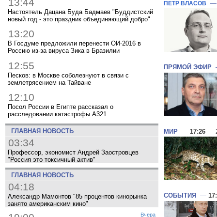
13:44
ПЕТР ВЛАСОВ
Настоятель Дацана Буда Бадмаев "Буддистский
новый год - это праздник объединяющий добро"
13:20
В Госдуме предложили перенести ОИ-2016 в
Россию из-за вируса Зика в Бразилии
12:55
ПРЯМОЙ ЭФИР
Песков: в Москве соболезнуют в связи с
землетрясением на Тайване
12:10
Посол России в Египте рассказал о
расследовании катастрофы A321
ГЛАВНАЯ НОВОСТЬ
МИР
—
17:26
— 2
03:34
Профессор, экономист Андрей Заостровцев
"Россия это токсичный актив"
ГЛАВНАЯ НОВОСТЬ
04:18
СОБЫТИЯ
—
17
Александр Мамонтов "85 процентов кинорынка
занято американским кино"
Вчера