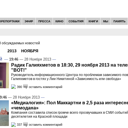
ОРЕПОРТАЖИ
ЭФИР
ПРЕССА
КИНО
СОБЫТИЯ
КНИГИ
МЫ
ПАМЯТЬ
 обсуждаемых новостей
И -
2013
»
НОЯБРЯ
»
28
Й
—
19:46
— 28 Ноября 2013
—
Радик Галияхметов в 18:30, 29 ноября 2013 на тел
"ВОТ!"
Руководитель информационного Центра по проблемам зависимого по
Галияхметов в гостях у Лии Никитиной «Зависимость или свобода»
390
оставить комментарий
9:46
— 28 Ноября 2013
—
«Медиалогия»: Пол Маккартни в 2,5 раза интересн
«чемодана»
Компания составила список громче всего прозвучавших в СМИ событи
десятилетия на Красной площади
337
оставить комментарий