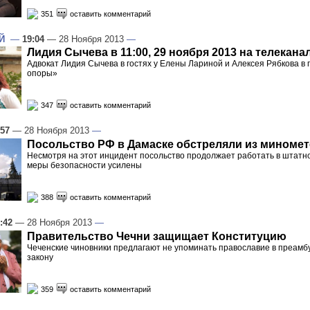
351
оставить комментарий
Й
—
19:04
— 28 Ноября 2013
—
Лидия Сычева в 11:00, 29 ноября 2013 на телекана
Адвокат Лидия Сычева в гостях у Елены Лариной и Алексея Рябкова в 
опоры»
347
оставить комментарий
:57
— 28 Ноября 2013
—
Посольство РФ в Дамаске обстреляли из миноме
Несмотря на этот инцидент посольство продолжает работать в штатн
меры безопасности усилены
388
оставить комментарий
:42
— 28 Ноября 2013
—
Правительство Чечни защищает Конституцию
Чеченские чиновники предлагают не упоминать православие в преамб
закону
359
оставить комментарий