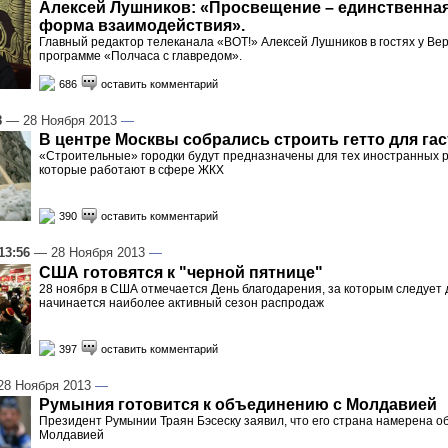
Алексей Лушников: «Просвещение – единственна
форма взаимодействия».
Главный редактор телеканала «ВОТ!» Алексей Лушников в гостях у Ве
программе «Полчаса с главредом».
686
оставить комментарий
8
— 28 Ноября 2013
—
В центре Москвы собрались строить гетто для га
«Строительные» городки будут предназначены для тех иностранных р
которые работают в сфере ЖКХ
390
оставить комментарий
13:56
— 28 Ноября 2013
—
США готовятся к "черной пятнице"
28 ноября в США отмечается День благодарения, за которым следует д
начинается наиболее активный сезон распродаж
397
оставить комментарий
8 Ноября 2013
—
Румыния готовится к объединению с Молдавией
Президент Румынии Траян Бэсеску заявил, что его страна намерена о
Молдавией