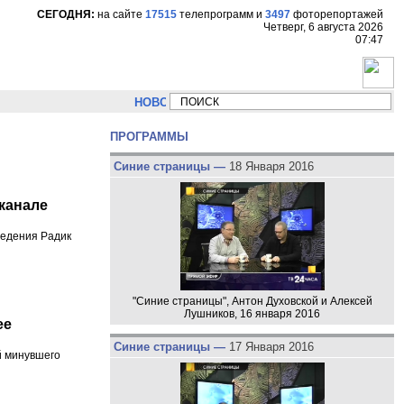
СЕГОДНЯ:
на сайте
17515
телепрограмм
и
3497
фоторепортажей
Четверг, 6 августа 2026
07:47
НОВОСТИ:
Сергей Цыпляев "Мир как никогда близко ст
ПРОГРАММЫ
Синие страницы —
18 Января 2016
еканале
ведения Радик
"Синие страницы", Антон Духовской и Алексей
Лушников, 16 января 2016
ее
Синие страницы —
17 Января 2016
й минувшего