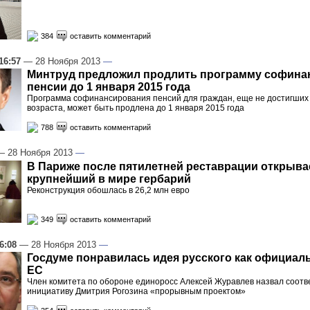
384
оставить комментарий
16:57
— 28 Ноября 2013
—
Минтруд предложил продлить программу софина
пенсии до 1 января 2015 года
Программа софинансирования пенсий для граждан, еще не достигших
возраста, может быть продлена до 1 января 2015 года
788
оставить комментарий
 28 Ноября 2013
—
В Париже после пятилетней реставрации открыва
крупнейший в мире гербарий
Реконструкция обошлась в 26,2 млн евро
349
оставить комментарий
6:08
— 28 Ноября 2013
—
Госдуме понравилась идея русского как официал
ЕС
Член комитета по обороне единоросс Алексей Журавлев назвал соот
инициативу Дмитрия Рогозина «прорывным проектом»