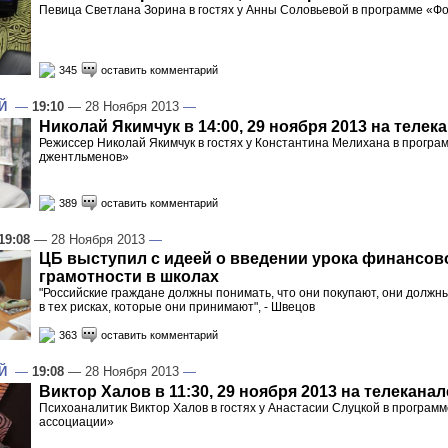
Певица Светлана Зорина в гостях у Анны Соловьевой в программе «Ф
345
оставить комментарий
Й
—
19:10
— 28 Ноября 2013
—
Николай Якимчук в 14:00, 29 ноября 2013 на телек
Режиссер Николай Якимчук в гостях у Константина Мелихана в програ
джентльменов»
389
оставить комментарий
19:08
— 28 Ноября 2013
—
ЦБ выступил с идеей о введении урока финансов
грамотности в школах
"Российские граждане должны понимать, что они покупают, они должн
в тех рисках, которые они принимают", - Швецов
363
оставить комментарий
Й
—
19:08
— 28 Ноября 2013
—
Виктор Халов в 11:30, 29 ноября 2013 на телеканал
Психоаналитик Виктор Халов в гостях у Анастасии Слуцкой в програ
ассоциации»