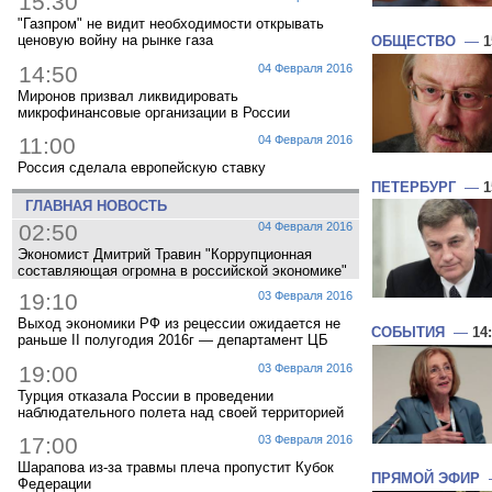
15:30
"Газпром" не видит необходимости открывать
ценовую войну на рынке газа
ОБЩЕСТВО
—
1
14:50
04 Февраля 2016
Миронов призвал ликвидировать
микрофинансовые организации в России
11:00
04 Февраля 2016
Россия сделала европейскую ставку
ПЕТЕРБУРГ
—
1
ГЛАВНАЯ НОВОСТЬ
02:50
04 Февраля 2016
Экономист Дмитрий Травин "Коррупционная
составляющая огромна в российской экономике"
19:10
03 Февраля 2016
Выход экономики РФ из рецессии ожидается не
СОБЫТИЯ
—
14
раньше II полугодия 2016г — департамент ЦБ
19:00
03 Февраля 2016
Турция отказала России в проведении
наблюдательного полета над своей территорией
17:00
03 Февраля 2016
Шарапова из-за травмы плеча пропустит Кубок
ПРЯМОЙ ЭФИР
Федерации