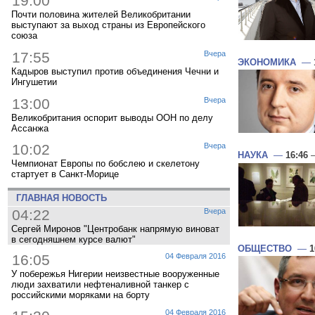
19:00
Почти половина жителей Великобритании
выступают за выход страны из Европейского
союза
17:55
Вчера
ЭКОНОМИКА
—
Кадыров выступил против объединения Чечни и
Ингушетии
13:00
Вчера
Великобритания оспорит выводы ООН по делу
Ассанжа
10:02
Вчера
НАУКА
—
16:46
—
Чемпионат Европы по бобслею и скелетону
стартует в Санкт-Морице
ГЛАВНАЯ НОВОСТЬ
04:22
Вчера
Сергей Миронов "Центробанк напрямую виноват
в сегодняшнем курсе валют"
ОБЩЕСТВО
—
1
16:05
04 Февраля 2016
У побережья Нигерии неизвестные вооруженные
люди захватили нефтеналивной танкер с
российскими моряками на борту
04 Февраля 2016