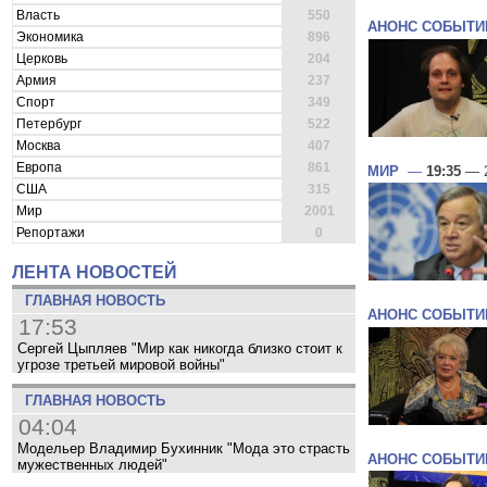
Власть
550
АНОНС СОБЫТИ
Экономика
896
Церковь
204
Армия
237
Спорт
349
Петербург
522
Москва
407
Европа
861
МИР
—
19:35
— 2
США
315
Мир
2001
Репортажи
0
ЛЕНТА НОВОСТЕЙ
ГЛАВНАЯ НОВОСТЬ
АНОНС СОБЫТИ
17:53
Сергей Цыпляев "Мир как никогда близко стоит к
угрозе третьей мировой войны"
ГЛАВНАЯ НОВОСТЬ
04:04
Модельер Владимир Бухинник "Мода это страсть
АНОНС СОБЫТИ
мужественных людей"