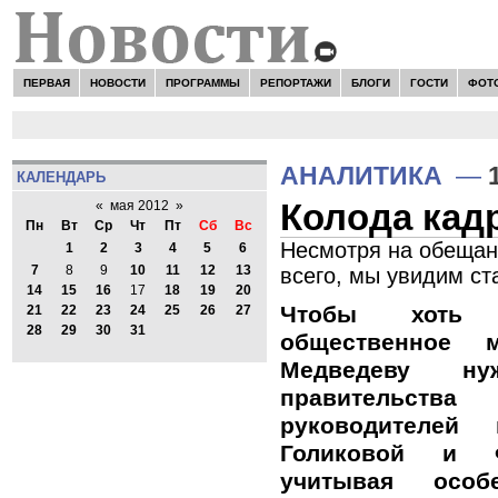
ПЕРВАЯ
НОВОСТИ
ПРОГРАММЫ
РЕПОРТАЖИ
БЛОГИ
ГОСТИ
ФОТ
АНАЛИТИКА
—
КАЛЕНДАРЬ
Колода кад
«
мая 2012
»
Пн
Вт
Ср
Чт
Пт
Сб
Вс
Несмотря на обещани
1
2
3
4
5
6
7
8
9
10
11
12
13
всего, мы увидим с
14
15
16
17
18
19
20
Чтобы хоть 
21
22
23
24
25
26
27
28
29
30
31
общественное 
Медведеву н
правительства
руководителей 
Голиковой и Ф
учитывая особ