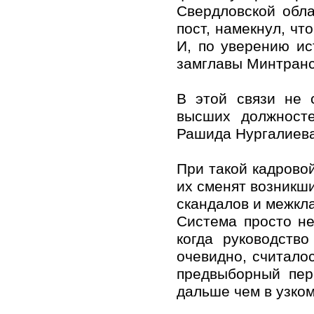
Свердловской обл
пост, намекнул, чт
И, по уверению ис
замглавы Минтранс
В этой связи не 
высших должност
Рашида Нургалиева
При такой кадровой
их сменят возникши
скандалов и межкла
Система просто н
когда руководств
очевидно, считало
предвыборный пер
дальше чем в узком