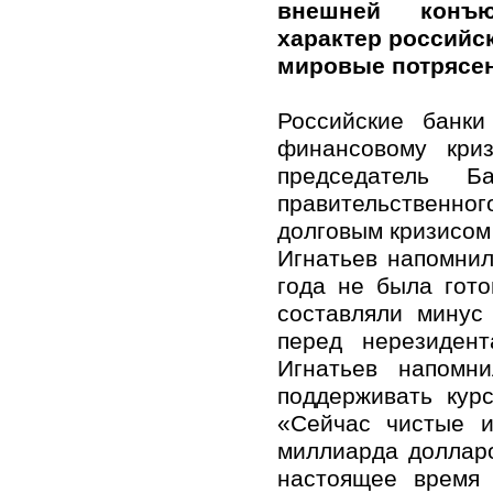
внешней конъю
характер российс
мировые потрясен
Российские банк
финансовому кри
председатель 
правительственног
долговым кризисом 
Игнатьев напомнил
года не была гото
составляли минус
перед нерезиден
Игнатьев напомн
поддерживать курс
«Сейчас чистые и
миллиарда долларо
настоящее время 