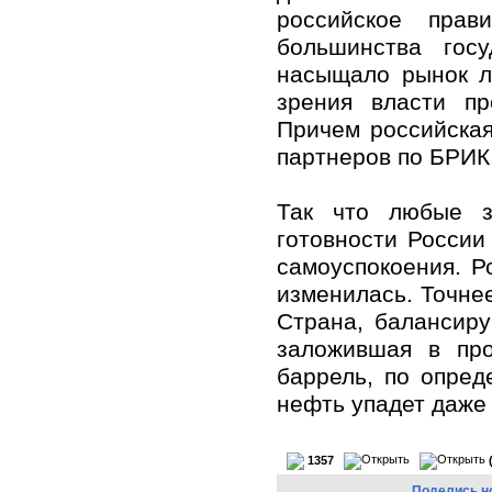
российское пра
большинства гос
насыщало рынок л
зрения власти пр
Причем российская
партнеров по БРИК
Так что любые з
готовности России
самоуспокоения. Р
изменилась. Точнее
Страна, балансир
заложившая в про
баррель, по опред
нефть упадет даже 
1357
Поделись н