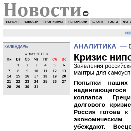
ПЕРВАЯ
НОВОСТИ
ПРОГРАММЫ
РЕПОРТАЖИ
БЛОГИ
ГОСТИ
ФОТ
НОВО
АНАЛИТИКА
—
КАЛЕНДАРЬ
Кризис нип
«
мая 2012
»
Пн
Вт
Ср
Чт
Пт
Сб
Вс
Заявления российски
1
2
3
4
5
6
7
8
9
10
11
12
13
мантры для самоусп
14
15
16
17
18
19
20
Попытки наших
21
22
23
24
25
26
27
28
29
30
31
надвигающегос
коллапса Грец
долгового кризи
Россия готова 
экономическим
убеждают. Все