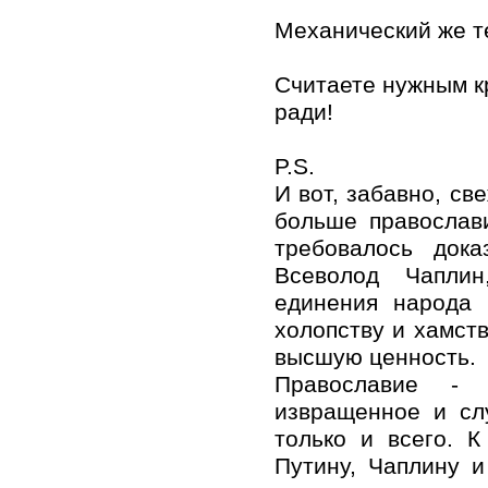
Механический же т
Считаете нужным кр
ради!
P.S.
И вот, забавно, св
больше православ
требовалось док
Всеволод Чаплин
единения народа 
холопству и хамств
высшую ценность.
Православие - э
извращенное и сл
только и всего. 
Путину, Чаплину и