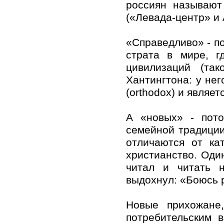
россиян называют
(«Левада-центр» и 
«Справедливо» - п
страта в мире, г
цивилизаций (та
Хантингтона: у не
(orthodox) и являе
А «новых» - пото
семейной традиции;
отличаются от ка
христианство. Один
читал и читать н
выдохнул: «Боюсь 
Новые прихожане
потребительским 