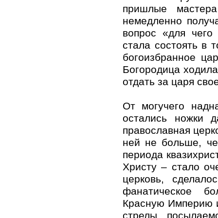
пришлые мастера
немедленно получ
вопрос «для чего
стала состоять в т
богоизбранное цар
Богородица ходила
отдать за царя сво
От могучего надн
остались ножки д
православная церко
ней не больше, ч
периода квазихрис
Христу – стало оч
церковь, сделало
фанатическое бо
Красную Империю и
стрелы, посылаем