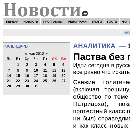
ПЕРВАЯ
НОВОСТИ
ПРОГРАММЫ
РЕПОРТАЖИ
БЛОГИ
ГОСТИ
ФОТ
НОВОС
АНАЛИТИКА
—
КАЛЕНДАРЬ
Паства без
«
мая 2012
»
Пн
Вт
Ср
Чт
Пт
Сб
Вс
Идти сегодня в русс
1
2
3
4
5
6
7
8
9
10
11
12
13
все равно что искат
14
15
16
17
18
19
20
Свежие политиче
21
22
23
24
25
26
27
28
29
30
31
(включая трещин
общество по теме 
Патриарха), по
протестный класс (
ни был) справедли
и как класс новых