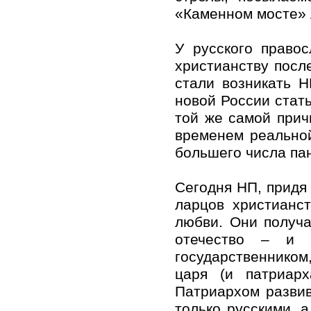
«Каменном мосте» 
У русского право
христианству посл
стали возникать 
новой России стать
той же самой при
временем реальной
большего числа па
Сегодня НП, придя 
ларцов христианст
любви. Они получа
отечество – и 
государственником,
царя (и патриарх
Патриархом развив
только русскими, 