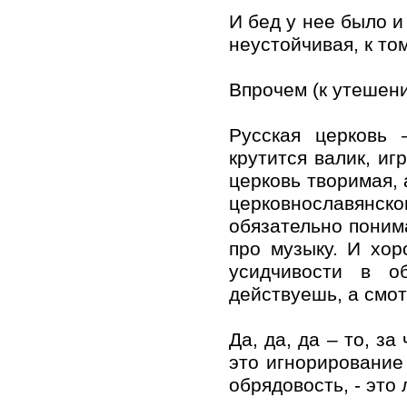
И бед у нее было и
неустойчивая, к то
Впрочем (к утешени
Русская церковь 
крутится валик, и
церковь творимая, 
церковнославянско
обязательно понима
про музыку. И хор
усидчивости в о
действуешь, а смо
Да, да, да – то, з
это игнорировани
обрядовость, - это