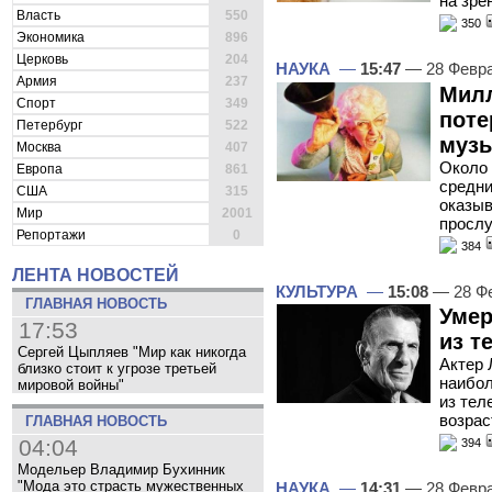
на зре
Власть
550
350
Экономика
896
Церковь
204
НАУКА
—
15:47
— 28 Февр
Армия
237
Милл
Спорт
349
поте
Петербург
522
муз
Москва
407
Около 
Европа
861
средни
США
315
оказыв
Мир
2001
прослу
Репортажи
0
384
ЛЕНТА НОВОСТЕЙ
КУЛЬТУРА
—
15:08
— 28 Ф
ГЛАВНАЯ НОВОСТЬ
Умер
17:53
из т
Сергей Цыпляев "Мир как никогда
Актер 
близко стоит к угрозе третьей
наибол
мировой войны"
из тел
возрас
ГЛАВНАЯ НОВОСТЬ
04:04
394
Модельер Владимир Бухинник
"Мода это страсть мужественных
НАУКА
—
14:31
— 28 Февр