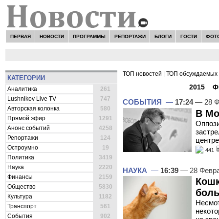
ПЕРВАЯ
НОВОСТИ
ПРОГРАММЫ
РЕПОРТАЖИ
БЛОГИ
ГОСТИ
ФОТ
ТОП новостей
|
ТОП обсуждаемых 
КАТЕГОРИИ
ВСЕ НОВОСТИ -
2015
»
Ф
Аналитика
261
Lushnikov Live TV
747
СОБЫТИЯ
—
17:24
— 28 Ф
Авторская колонка
580
В Мо
Прямой эфир
1291
Оппоз
Анонс событий
4258
застре
Репортажи
124
центр
Остроумно
19
441
Политика
3419
Наука
2220
НАУКА
—
16:39
— 28 Февр
Финансы
2159
Кошк
Общество
5830
боль
Культура
1182
Несмот
Транспорт
561
некото
События
902