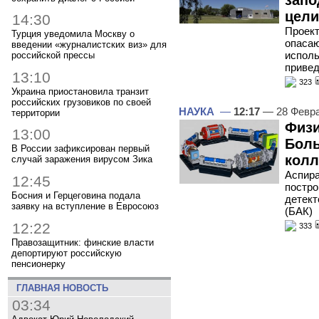
цели
14:30
Проект
Турция уведомила Москву о
опасаю
введении «журналистских виз» для
исполь
российской прессы
привед
13:10
323
Украина приостановила транзит
российских грузовиков по своей
НАУКА
—
12:17
— 28 Февр
территории
Физи
13:00
Боль
В России зафиксирован первый
колл
случай заражения вирусом Зика
Аспира
12:45
постро
Босния и Герцеговина подала
детект
заявку на вступление в Евросоюз
(БАК)
12:22
333
Правозащитник: финские власти
депортируют российскую
пенсионерку
ГЛАВНАЯ НОВОСТЬ
03:34