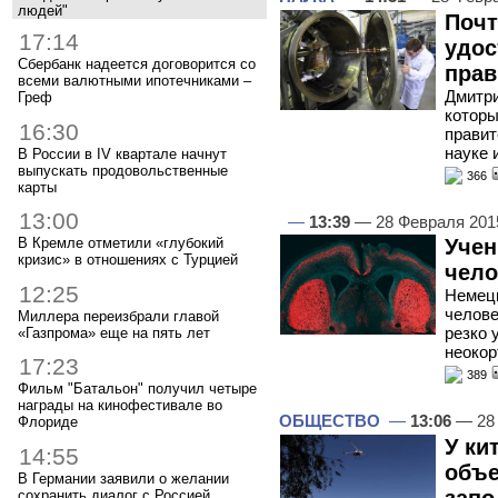
людей"
Почт
17:14
удос
Сбербанк надеется договорится со
прав
всеми валютными ипотечниками –
Дмитри
Греф
которы
16:30
правит
науке 
В России в IV квартале начнут
выпускать продовольственные
366
карты
13:00
—
13:39
— 28 Февраля 20
В Кремле отметили «глубокий
Учен
кризис» в отношениях с Турцией
чело
12:25
Немецк
челов
Миллера переизбрали главой
резко 
«Газпрома» еще на пять лет
неокор
17:23
389
Фильм "Батальон" получил четыре
награды на кинофестивале во
ОБЩЕСТВО
—
13:06
— 28
Флориде
У ки
14:55
объе
В Германии заявили о желании
запо
сохранить диалог с Россией