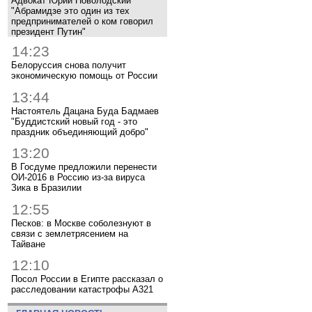
Адвокат Юрий Новолодский
"Абрамидзе это один из тех
предпринимателей о ком говорил
президент Путин"
14:23
Белоруссия снова получит
экономическую помощь от России
13:44
Настоятель Дацана Буда Бадмаев
"Буддистский новый год - это
праздник объединяющий добро"
13:20
В Госдуме предложили перенести
ОИ-2016 в Россию из-за вируса
Зика в Бразилии
12:55
Песков: в Москве соболезнуют в
связи с землетрясением на
Тайване
12:10
Посол России в Египте рассказал о
расследовании катастрофы A321