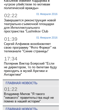
Касьянов обвинил Кадырова в
«угрозе убийством по мотивам
политической вражды»
02:22
01 Февраля 2016
Завершается реконструкция новой
театрально-съемочной площадки
для Интеллектуального
пространства "Lushnikov Club
01:39
01 Февраля 2016
Сергей Алфимов возобновляет
свою программу "Фото Формат" на
телеканале "Синие страницы"
17:34
Полярник Виктор Боярский "Если
не директором, то по билетам буду
приходить в музей Арктики и
Антарктики"
ГЛАВНАЯ НОВОСТЬ
01:22
Владимир Милов "Я такого
"никакого" правительства ещё не
помню в нашей истории"
ГЛАВНАЯ НОВОСТЬ