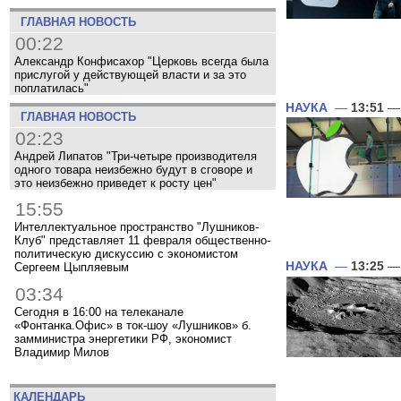
ГЛАВНАЯ НОВОСТЬ
00:22
Александр Конфисахор "Церковь всегда была
прислугой у действующей власти и за это
поплатилась"
НАУКА
—
13:51
— 
ГЛАВНАЯ НОВОСТЬ
02:23
Андрей Липатов "Три-четыре производителя
одного товара неизбежно будут в сговоре и
это неизбежно приведет к росту цен"
15:55
Интеллектуальное пространство "Лушников-
Клуб" представляет 11 февраля общественно-
политическую дискуссию с экономистом
НАУКА
—
13:25
— 
Сергеем Цыпляевым
03:34
Сегодня в 16:00 на телеканале
«Фонтанка.Офис» в ток-шоу «Лушников» б.
замминистра энергетики РФ, экономист
Владимир Милов
КАЛЕНДАРЬ