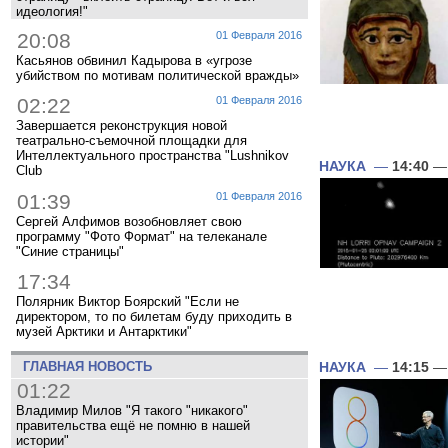
идеология!"
20:08
01 Февраля 2016
Касьянов обвинил Кадырова в «угрозе
убийством по мотивам политической вражды»
02:22
01 Февраля 2016
Завершается реконструкция новой
театрально-съемочной площадки для
Интеллектуального пространства "Lushnikov
НАУКА
—
14:40
— 
Club
01:39
01 Февраля 2016
Сергей Алфимов возобновляет свою
программу "Фото Формат" на телеканале
"Синие страницы"
17:34
Полярник Виктор Боярский "Если не
директором, то по билетам буду приходить в
музей Арктики и Антарктики"
ГЛАВНАЯ НОВОСТЬ
НАУКА
—
14:15
— 
01:22
Владимир Милов "Я такого "никакого"
правительства ещё не помню в нашей
истории"