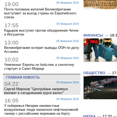
19:00
05 Февраля 2016
Почти половина жителей Великобритании
выступают за выход страны из Европейского
союза
17:55
05 Февраля 2016
Кадыров выступил против объединения Чечни
и Ингушетии
ФИНАНСЫ
—
18:
13:00
05 Февраля 2016
Великобритания оспорит выводы ООН по делу
Ассанжа
10:02
05 Февраля 2016
Чемпионат Европы по бобслею и скелетону
стартует в Санкт-Морице
ОБЩЕСТВО
—
17
ГЛАВНАЯ НОВОСТЬ
04:22
05 Февраля 2016
Сергей Миронов "Центробанк напрямую
виноват в сегодняшнем курсе валют"
16:05
04 Февраля 2016
У побережья Нигерии неизвестные
вооруженные люди захватили нефтеналивной
танкер с российскими моряками на борту
НАУКА
—
17:32
— 