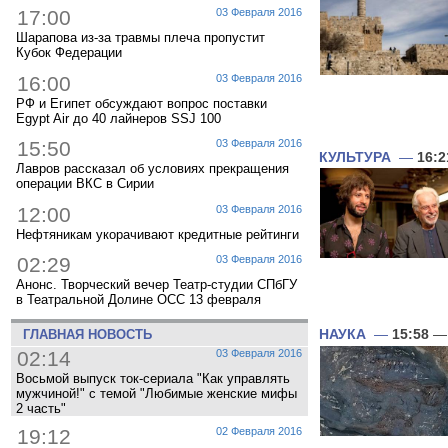
17:00
03 Февраля 2016
Шарапова из-за травмы плеча пропустит
Кубок Федерации
16:00
03 Февраля 2016
РФ и Египет обсуждают вопрос поставки
Egypt Air до 40 лайнеров SSJ 100
15:50
03 Февраля 2016
КУЛЬТУРА
—
16:2
Лавров рассказал об условиях прекращения
операции ВКС в Сирии
12:00
03 Февраля 2016
Нефтяникам укорачивают кредитные рейтинги
02:29
03 Февраля 2016
Анонс. Творческий вечер Театр-студии СПбГУ
в Театральной Долине ОСС 13 февраля
НАУКА
—
15:58
— 
ГЛАВНАЯ НОВОСТЬ
02:14
03 Февраля 2016
Восьмой выпуск ток-сериала "Как управлять
мужчиной!" с темой "Любимые женские мифы
2 часть"
19:12
02 Февраля 2016