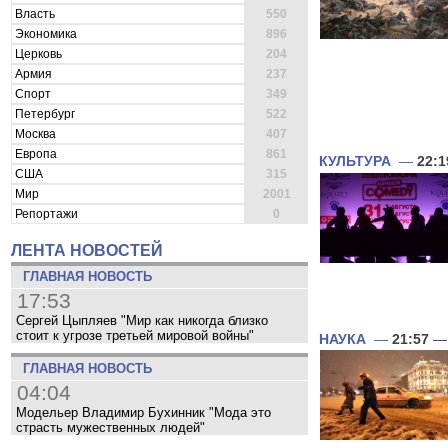
Власть
550
Экономика
896
Церковь
204
Армия
237
Спорт
349
Петербург
522
Москва
407
Европа
861
КУЛЬТУРА
—
22:1
США
315
Мир
2001
Репортажи
0
ЛЕНТА НОВОСТЕЙ
ГЛАВНАЯ НОВОСТЬ
17:53
Сергей Цыпляев "Мир как никогда близко
стоит к угрозе третьей мировой войны"
НАУКА
—
21:57
— 
ГЛАВНАЯ НОВОСТЬ
04:04
Модельер Владимир Бухинник "Мода это
страсть мужественных людей"