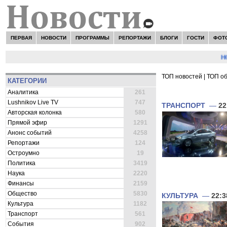
ПЕРВАЯ
НОВОСТИ
ПРОГРАММЫ
РЕПОРТАЖИ
БЛОГИ
ГОСТИ
ФОТ
НОВОС
ТОП новостей
|
ТОП о
КАТЕГОРИИ
ВСЕ НОВОСТИ 
Аналитика
261
Lushnikov Live TV
747
ТРАНСПОРТ
—
22
Авторская колонка
580
Прямой эфир
1291
Анонс событий
4258
Репортажи
124
Остроумно
19
Политика
3419
Наука
2220
Финансы
2159
Общество
5830
КУЛЬТУРА
—
22:3
Культура
1182
Транспорт
561
События
902