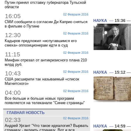
Путин принял отставку губернатора Тульской
области
16:05
02 Февраля 2016
НАУКА
—
15:36
— 
СМИ сообщили о согласии Ди Каприо сняться
в фильме о Путине
12:30
02 Февраля 2016
Кадыров предложил «испугавшимся его
смеха» оппозиционерам идти в суд
11:15
02 Февраля 2016
Минфин отрезал от антикризисного плана 210
млрд руб.
НАУКА
—
15:12
— 
10:43
02 Февраля 2016
США расширили так называемый «список
Магнитского»
04:00
02 Февраля 2016
Все больше и больше новых программ
появляется на телеканале "Синие страницы"
ГЛАВНАЯ НОВОСТЬ
02:33
02 Февраля 2016
Андрей Ургант "Что такое идеалогия? Вырвать
НАУКА
—
14:59
— 
страницу - вклеить страницу. Вот и вся