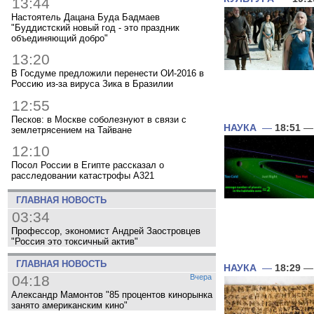
13:44
Настоятель Дацана Буда Бадмаев
"Буддистский новый год - это праздник
объединяющий добро"
13:20
В Госдуме предложили перенести ОИ-2016 в
Россию из-за вируса Зика в Бразилии
12:55
Песков: в Москве соболезнуют в связи с
НАУКА
—
18:51
— 
землетрясением на Тайване
12:10
Посол России в Египте рассказал о
расследовании катастрофы A321
ГЛАВНАЯ НОВОСТЬ
03:34
Профессор, экономист Андрей Заостровцев
"Россия это токсичный актив"
ГЛАВНАЯ НОВОСТЬ
НАУКА
—
18:29
— 
04:18
Вчера
Александр Мамонтов "85 процентов кинорынка
занято американским кино"