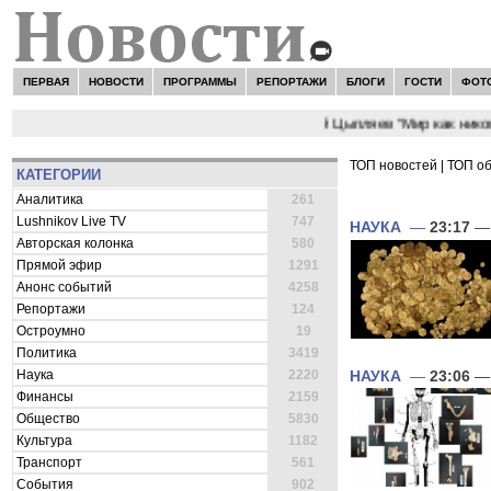
ПЕРВАЯ
НОВОСТИ
ПРОГРАММЫ
РЕПОРТАЖИ
БЛОГИ
ГОСТИ
ФОТ
НОВОСТИ:
Сергей Цыпляев "Мир как никогда б
ТОП новостей
|
ТОП о
КАТЕГОРИИ
ВСЕ НОВОСТИ 
Аналитика
261
Lushnikov Live TV
747
НАУКА
—
23:17
— 
Авторская колонка
580
Прямой эфир
1291
Анонс событий
4258
Репортажи
124
Остроумно
19
Политика
3419
Наука
2220
НАУКА
—
23:06
— 
Финансы
2159
Общество
5830
Культура
1182
Транспорт
561
События
902