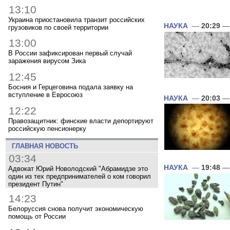
13:10
Украина приостановила транзит российских
НАУКА
—
20:29
— 
грузовиков по своей территории
13:00
В России зафиксирован первый случай
заражения вирусом Зика
12:45
Босния и Герцеговина подала заявку на
вступление в Евросоюз
НАУКА
—
20:03
— 
12:22
Правозащитник: финские власти депортируют
российскую пенсионерку
ГЛАВНАЯ НОВОСТЬ
03:34
НАУКА
—
19:48
— 
Адвокат Юрий Новолодский "Абрамидзе это
один из тех предпринимателей о ком говорил
президент Путин"
14:23
Белоруссия снова получит экономическую
помощь от России