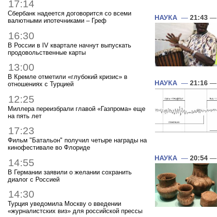
17:14
Сбербанк надеется договорится со всеми
НАУКА
—
21:43
— 
валютными ипотечниками – Греф
16:30
В России в IV квартале начнут выпускать
продовольственные карты
13:00
В Кремле отметили «глубокий кризис» в
НАУКА
—
21:16
— 
отношениях с Турцией
12:25
Миллера переизбрали главой «Газпрома» еще
на пять лет
17:23
Фильм "Батальон" получил четыре награды на
кинофестивале во Флориде
НАУКА
—
20:54
— 
14:55
В Германии заявили о желании сохранить
диалог с Россией
14:30
Турция уведомила Москву о введении
«журналистских виз» для российской прессы