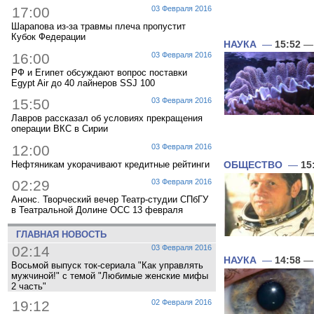
17:00
03 Февраля 2016
Шарапова из-за травмы плеча пропустит
Кубок Федерации
НАУКА
—
15:52
— 
16:00
03 Февраля 2016
РФ и Египет обсуждают вопрос поставки
Egypt Air до 40 лайнеров SSJ 100
15:50
03 Февраля 2016
Лавров рассказал об условиях прекращения
операции ВКС в Сирии
12:00
03 Февраля 2016
Нефтяникам укорачивают кредитные рейтинги
ОБЩЕСТВО
—
15
02:29
03 Февраля 2016
Анонс. Творческий вечер Театр-студии СПбГУ
в Театральной Долине ОСС 13 февраля
ГЛАВНАЯ НОВОСТЬ
02:14
03 Февраля 2016
НАУКА
—
14:58
— 
Восьмой выпуск ток-сериала "Как управлять
мужчиной!" с темой "Любимые женские мифы
2 часть"
19:12
02 Февраля 2016