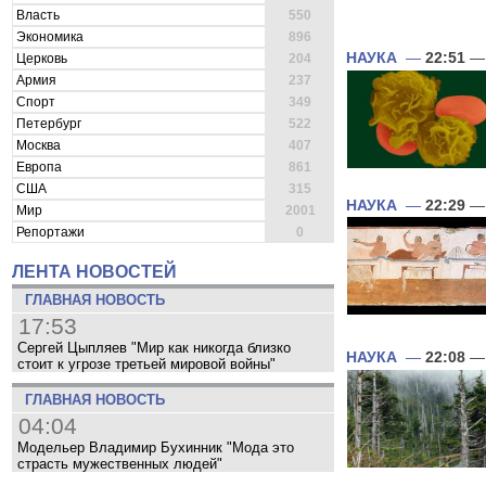
Власть
550
Экономика
896
НАУКА
—
22:51
— 
Церковь
204
Армия
237
Спорт
349
Петербург
522
Москва
407
Европа
861
США
315
НАУКА
—
22:29
— 
Мир
2001
Репортажи
0
ЛЕНТА НОВОСТЕЙ
ГЛАВНАЯ НОВОСТЬ
17:53
Сергей Цыпляев "Мир как никогда близко
НАУКА
—
22:08
— 
стоит к угрозе третьей мировой войны"
ГЛАВНАЯ НОВОСТЬ
04:04
Модельер Владимир Бухинник "Мода это
страсть мужественных людей"