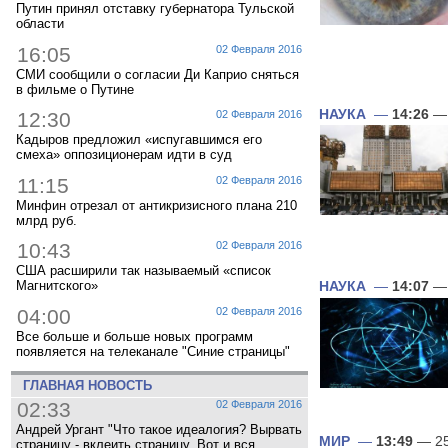
Путин принял отставку губернатора Тульской
области
16:05
02 Февраля 2016
СМИ сообщили о согласии Ди Каприо сняться
в фильме о Путине
НАУКА
—
14:26
— 
12:30
02 Февраля 2016
Кадыров предложил «испугавшимся его
смеха» оппозиционерам идти в суд
11:15
02 Февраля 2016
Минфин отрезал от антикризисного плана 210
млрд руб.
10:43
02 Февраля 2016
США расширили так называемый «список
Магнитского»
НАУКА
—
14:07
— 
04:00
02 Февраля 2016
Все больше и больше новых программ
появляется на телеканале "Синие страницы"
ГЛАВНАЯ НОВОСТЬ
02:33
02 Февраля 2016
Андрей Ургант "Что такое идеалогия? Вырвать
МИР
—
13:49
— 25
страницу - вклеить страницу. Вот и вся