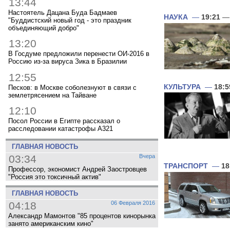
13:44
Настоятель Дацана Буда Бадмаев
НАУКА
—
19:21
— 
"Буддистский новый год - это праздник
объединяющий добро"
13:20
В Госдуме предложили перенести ОИ-2016 в
Россию из-за вируса Зика в Бразилии
12:55
КУЛЬТУРА
—
18:5
Песков: в Москве соболезнуют в связи с
землетрясением на Тайване
12:10
Посол России в Египте рассказал о
расследовании катастрофы A321
ГЛАВНАЯ НОВОСТЬ
03:34
Вчера
ТРАНСПОРТ
—
18
Профессор, экономист Андрей Заостровцев
"Россия это токсичный актив"
ГЛАВНАЯ НОВОСТЬ
04:18
06 Февраля 2016
Александр Мамонтов "85 процентов кинорынка
занято американским кино"