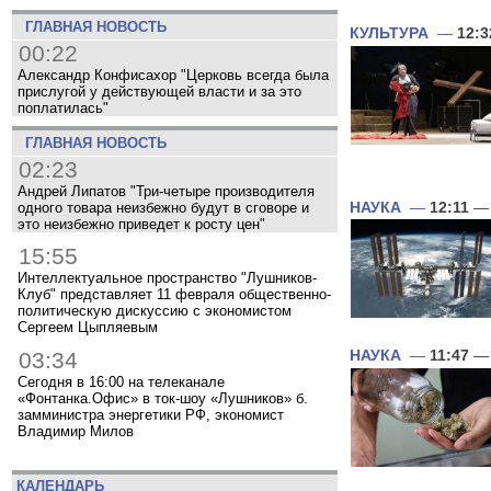
ГЛАВНАЯ НОВОСТЬ
КУЛЬТУРА
—
12:3
00:22
Александр Конфисахор "Церковь всегда была
прислугой у действующей власти и за это
поплатилась"
ГЛАВНАЯ НОВОСТЬ
02:23
Андрей Липатов "Три-четыре производителя
НАУКА
—
12:11
— 
одного товара неизбежно будут в сговоре и
это неизбежно приведет к росту цен"
15:55
Интеллектуальное пространство "Лушников-
Клуб" представляет 11 февраля общественно-
политическую дискуссию с экономистом
Сергеем Цыпляевым
03:34
НАУКА
—
11:47
— 
Сегодня в 16:00 на телеканале
«Фонтанка.Офис» в ток-шоу «Лушников» б.
замминистра энергетики РФ, экономист
Владимир Милов
КАЛЕНДАРЬ