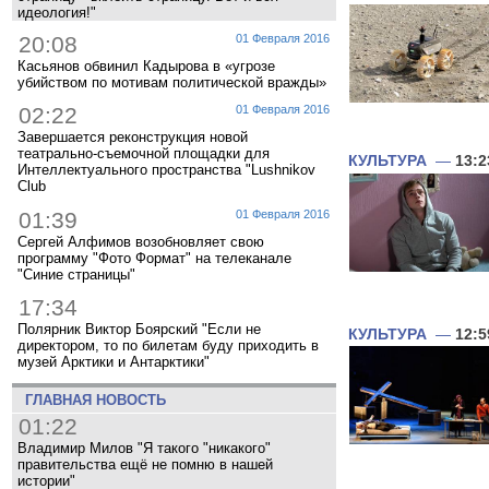
идеология!"
20:08
01 Февраля 2016
Касьянов обвинил Кадырова в «угрозе
убийством по мотивам политической вражды»
02:22
01 Февраля 2016
Завершается реконструкция новой
театрально-съемочной площадки для
КУЛЬТУРА
—
13:2
Интеллектуального пространства "Lushnikov
Club
01:39
01 Февраля 2016
Сергей Алфимов возобновляет свою
программу "Фото Формат" на телеканале
"Синие страницы"
17:34
Полярник Виктор Боярский "Если не
КУЛЬТУРА
—
12:5
директором, то по билетам буду приходить в
музей Арктики и Антарктики"
ГЛАВНАЯ НОВОСТЬ
01:22
Владимир Милов "Я такого "никакого"
правительства ещё не помню в нашей
истории"