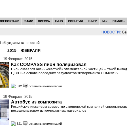
ОРЕПОРТАЖИ
ЭФИР
ПРЕССА
КИНО
СОБЫТИЯ
КНИГИ
МЫ
ПАМЯТЬ
НОВОСТИ:
Сергей 
 обсуждаемых новостей
И -
2015
»
ФЕВРАЛЯ
»
19
 19 Февраля 2015
—
Как COMPASS пион поляризовал
Пион оказался очень «жесткой» элементарной частицей – такой выво
ЦЕРН на основе последних результатов эксперимента COMPASS
312
оставить комментарий
 19 Февраля 2015
—
Автобус из композита
Российские инженеры совместно с венгерской компанией спроектирова
несущим кузовом из композитных материалов
321
оставить комментарий