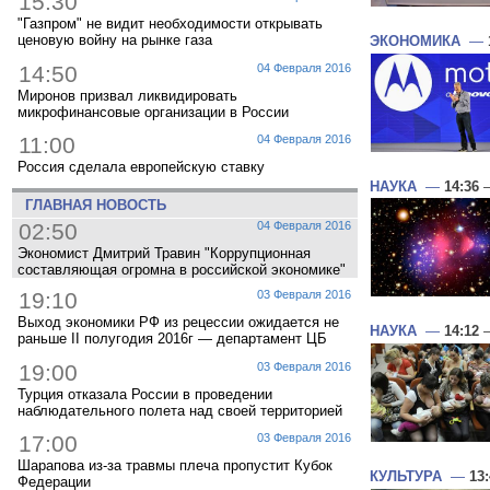
15:30
"Газпром" не видит необходимости открывать
ценовую войну на рынке газа
ЭКОНОМИКА
—
14:50
04 Февраля 2016
Миронов призвал ликвидировать
микрофинансовые организации в России
11:00
04 Февраля 2016
Россия сделала европейскую ставку
НАУКА
—
14:36
—
ГЛАВНАЯ НОВОСТЬ
02:50
04 Февраля 2016
Экономист Дмитрий Травин "Коррупционная
составляющая огромна в российской экономике"
19:10
03 Февраля 2016
Выход экономики РФ из рецессии ожидается не
НАУКА
—
14:12
—
раньше II полугодия 2016г — департамент ЦБ
19:00
03 Февраля 2016
Турция отказала России в проведении
наблюдательного полета над своей территорией
17:00
03 Февраля 2016
Шарапова из-за травмы плеча пропустит Кубок
КУЛЬТУРА
—
13
Федерации