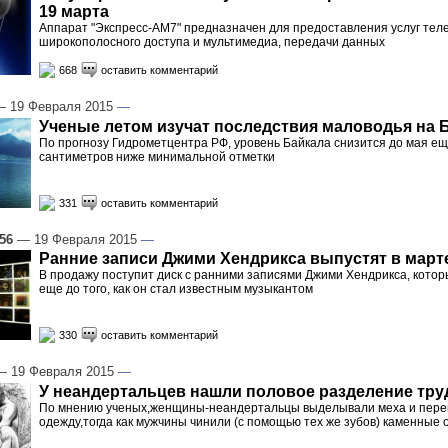
19 марта
Аппарат "Экспресс-АМ7" предназначен для предоставления услуг те
широкополосного доступа и мультимедиа, передачи данных
668
оставить комментарий
 19 Февраля 2015
—
Ученые летом изучат последствия маловодья на 
По прогнозу Гидрометцентра РФ, уровень Байкала снизится до мая ещ
сантиметров ниже минимальной отметки
331
оставить комментарий
:56
— 19 Февраля 2015
—
Ранние записи Джими Хендрикса выпустят в март
В продажу поступит диск с ранними записями Джими Хендрикса, кото
еще до того, как он стал известным музыкантом
330
оставить комментарий
 19 Февраля 2015
—
У неандертальцев нашли половое разделение тру
По мнению ученых,женщины-неандертальцы выделывали меха и пер
одежду,тогда как мужчины чинили (с помощью тех же зубов) каменные 