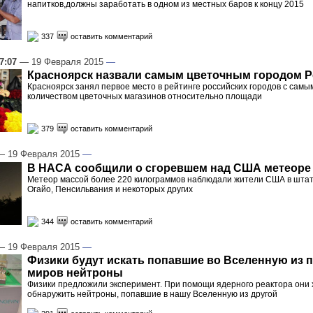
напитков,должны заработать в одном из местных баров к концу 2015
337
оставить комментарий
7:07
— 19 Февраля 2015
—
Красноярск назвали самым цветочным городом 
Красноярск занял первое место в рейтинге российских городов с сам
количеством цветочных магазинов относительно площади
379
оставить комментарий
 19 Февраля 2015
—
В НАСА сообщили о сгоревшем над США метеоре
Метеор массой более 220 килограммов наблюдали жители США в штат
Огайо, Пенсильвания и некоторых других
344
оставить комментарий
 19 Февраля 2015
—
Физики будут искать попавшие во Вселенную из
миров нейтроны
Физики предложили эксперимент. При помощи ядерного реактора они 
обнаружить нейтроны, попавшие в нашу Вселенную из другой