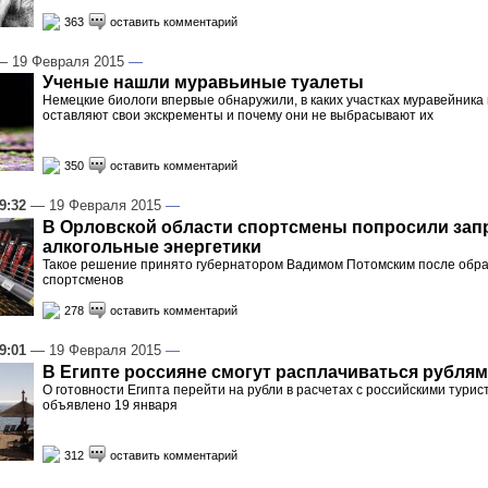
363
оставить комментарий
 19 Февраля 2015
—
Ученые нашли муравьиные туалеты
Немецкие биологи впервые обнаружили, в каких участках муравейника
оставляют свои экскременты и почему они не выбрасывают их
350
оставить комментарий
9:32
— 19 Февраля 2015
—
В Орловской области спортсмены попросили зап
алкогольные энергетики
Такое решение принято губернатором Вадимом Потомским после обр
спортсменов
278
оставить комментарий
9:01
— 19 Февраля 2015
—
В Египте россияне смогут расплачиваться рубля
О готовности Египта перейти на рубли в расчетах с российскими тури
объявлено 19 января
312
оставить комментарий