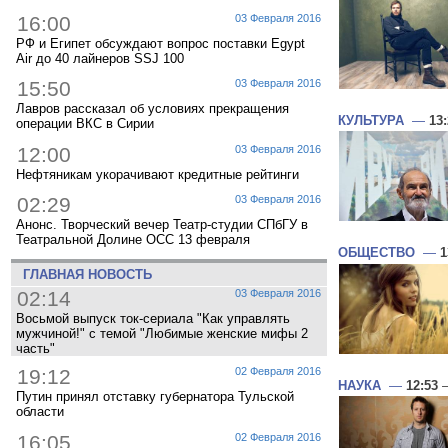
16:00
03 Февраля 2016
РФ и Египет обсуждают вопрос поставки Egypt
Air до 40 лайнеров SSJ 100
15:50
03 Февраля 2016
Лавров рассказал об условиях прекращения
КУЛЬТУРА
—
13
операции ВКС в Сирии
12:00
03 Февраля 2016
Нефтяникам укорачивают кредитные рейтинги
02:29
03 Февраля 2016
Анонс. Творческий вечер Театр-студии СПбГУ в
Театральной Долине ОСС 13 февраля
ОБЩЕСТВО
—
1
ГЛАВНАЯ НОВОСТЬ
02:14
03 Февраля 2016
Восьмой выпуск ток-сериала "Как управлять
мужчиной!" с темой "Любимые женские мифы 2
часть"
19:12
02 Февраля 2016
НАУКА
—
12:53
—
Путин принял отставку губернатора Тульской
области
16:05
02 Февраля 2016