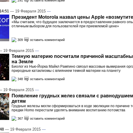
291
оставить комментарий
14:51
— 19 Февраля 2015
—
Президент Motorola назвал цены Apple «возмути
«Мы считаем, что будущее заключается в предоставлении равного опы
отличным выбором для пользователей при приемлемой цене»
309
оставить комментарий
 19 Февраля 2015
—
Темную материю посчитали причиной масштабны
на Земле
Биолог из Нью-Йорка Майкл Рампино связал массовые вымирания орг
природные катаклизмы с влиянием темной материи на планету
348
оставить комментарий
 19 Февраля 2015
—
Появление грудных желез связали с равнодушием
детям
Грудные железы могли сформироваться в ходе эволюции по причине то
предки Homo перестали уделять внимание воспитанию потомства
367
оставить комментарий
:48
— 19 Февраля 2015
—