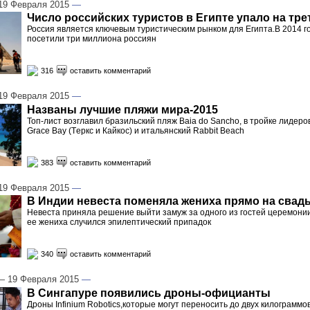
9 Февраля 2015
—
Число российских туристов в Египте упало на тре
Россия является ключевым туристическим рынком для Египта.В 2014 г
посетили три миллиона россиян
316
оставить комментарий
9 Февраля 2015
—
Названы лучшие пляжи мира-2015
Топ-лист возглавил бразильский пляж Baia do Sancho, в тройке лидеро
Grace Bay (Tеркс и Кайкос) и итальянский Rabbit Beach
383
оставить комментарий
9 Февраля 2015
—
В Индии невеста поменяла жениха прямо на свад
Невеста приняла решение выйти замуж за одного из гостей церемонии 
ее жениха случился эпилептический припадок
340
оставить комментарий
 19 Февраля 2015
—
В Сингапуре появились дроны-официанты
Дроны Infinium Robotics,которые могут переносить до двух килограммо