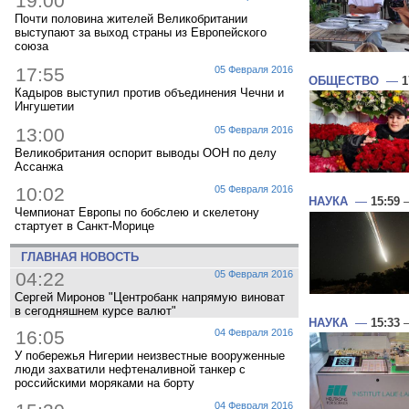
19:00
Почти половина жителей Великобритании
выступают за выход страны из Европейского
союза
17:55
05 Февраля 2016
ОБЩЕСТВО
—
1
Кадыров выступил против объединения Чечни и
Ингушетии
13:00
05 Февраля 2016
Великобритания оспорит выводы ООН по делу
Ассанжа
10:02
05 Февраля 2016
НАУКА
—
15:59
—
Чемпионат Европы по бобслею и скелетону
стартует в Санкт-Морице
ГЛАВНАЯ НОВОСТЬ
04:22
05 Февраля 2016
Сергей Миронов "Центробанк напрямую виноват
в сегодняшнем курсе валют"
НАУКА
—
15:33
—
16:05
04 Февраля 2016
У побережья Нигерии неизвестные вооруженные
люди захватили нефтеналивной танкер с
российскими моряками на борту
04 Февраля 2016