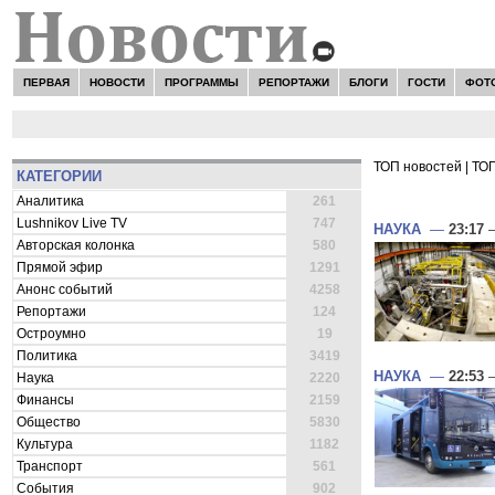
ПЕРВАЯ
НОВОСТИ
ПРОГРАММЫ
РЕПОРТАЖИ
БЛОГИ
ГОСТИ
ФОТ
ТОП новостей
|
ТОП
КАТЕГОРИИ
ВСЕ НОВОСТ
Аналитика
261
Lushnikov Live TV
747
НАУКА
—
23:17
—
Авторская колонка
580
Прямой эфир
1291
Анонс событий
4258
Репортажи
124
Остроумно
19
Политика
3419
НАУКА
—
22:53
—
Наука
2220
Финансы
2159
Общество
5830
Культура
1182
Транспорт
561
События
902