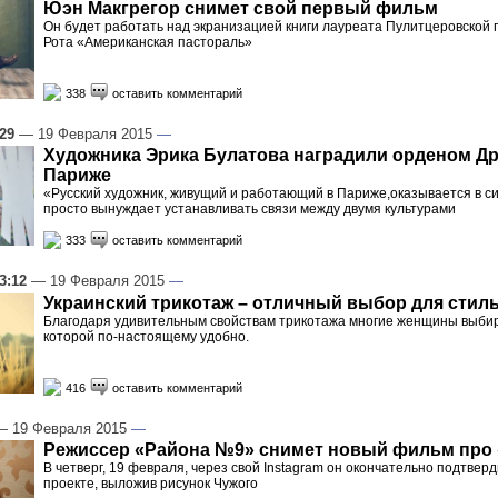
Юэн Макгрегор снимет свой первый фильм
Он будет работать над экранизацией книги лауреата Пулитцеровской
Рота «Американская пастораль»
338
оставить комментарий
:29
— 19 Февраля 2015
—
Художника Эрика Булатова наградили орденом Д
Париже
«Русский художник, живущий и работающий в Париже,оказывается в си
просто вынуждает устанавливать связи между двумя культурами
333
оставить комментарий
3:12
— 19 Февраля 2015
—
Украинский трикотаж – отличный выбор для сти
Благодаря удивительным свойствам трикотажа многие женщины выбир
которой по-настоящему удобно.
416
оставить комментарий
 19 Февраля 2015
—
Режиссер «Района №9» снимет новый фильм про
В четверг, 19 февраля, через свой Instagram он окончательно подтверд
проекте, выложив рисунок Чужого