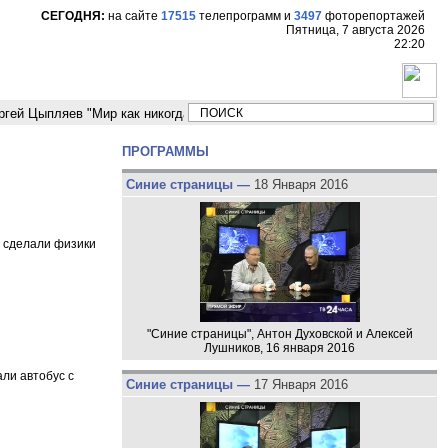
СЕГОДНЯ:
на сайте
17515
телепрограмм
и
3497
фоторепортажей
Пятница, 7 августа 2026
22:20
Цыпляев "Мир как никогда близко стоит к угрозе третьей мировой войны"
ПРОГРАММЫ
Синие страницы —
18 Января 2016
д сделали физики
"Синие страницы", Антон Духовской и Алексей
Лушников, 16 января 2016
ли автобус с
Синие страницы —
17 Января 2016