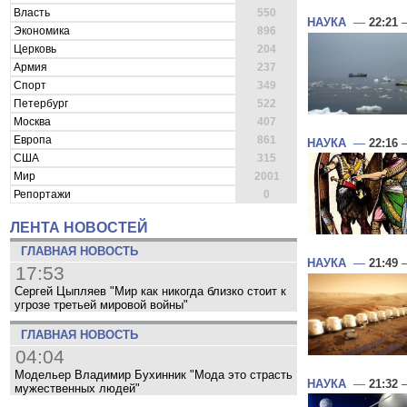
Власть
550
НАУКА
—
22:21
—
Экономика
896
Церковь
204
Армия
237
Спорт
349
Петербург
522
Москва
407
Европа
861
НАУКА
—
22:16
—
США
315
Мир
2001
Репортажи
0
ЛЕНТА НОВОСТЕЙ
ГЛАВНАЯ НОВОСТЬ
НАУКА
—
21:49
—
17:53
Сергей Цыпляев "Мир как никогда близко стоит к
угрозе третьей мировой войны"
ГЛАВНАЯ НОВОСТЬ
04:04
Модельер Владимир Бухинник "Мода это страсть
НАУКА
—
21:32
—
мужественных людей"