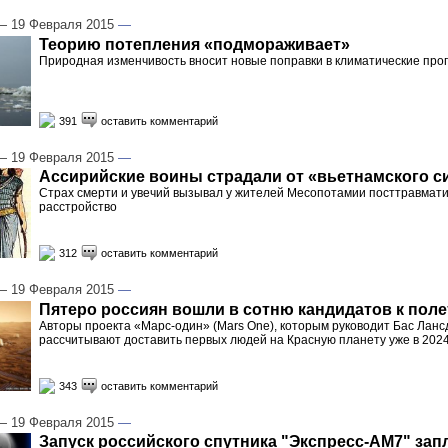
 19 Февраля 2015
—
Теорию потепления «подмораживает»
Природная изменчивость вносит новые поправки в климатические про
391
оставить комментарий
 19 Февраля 2015
—
Ассирийские воины страдали от «вьетнамского 
Страх смерти и увечий вызывал у жителей Месопотамии посттравмат
расстройство
312
оставить комментарий
 19 Февраля 2015
—
Пятеро россиян вошли в сотню кандидатов к поле
Авторы проекта «Марс-один» (Mars One), которым руководит Бас Ланс
рассчитывают доставить первых людей на Красную планету уже в 2024
343
оставить комментарий
 19 Февраля 2015
—
Запуск российского спутника "Экспресс-АМ7" зап