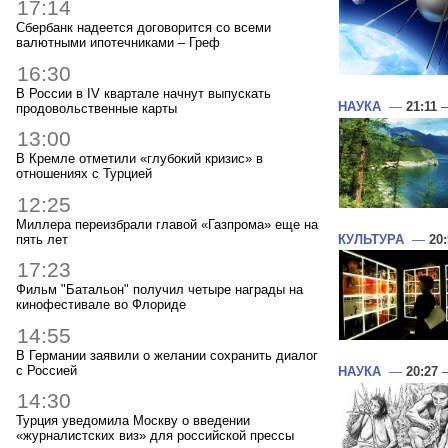
17:14
Сбербанк надеется договорится со всеми
валютными ипотечниками – Греф
16:30
В России в IV квартале начнут выпускать
НАУКА
—
21:11
—
продовольственные карты
13:00
В Кремле отметили «глубокий кризис» в
отношениях с Турцией
12:25
Миллера переизбрали главой «Газпрома» еще на
пять лет
КУЛЬТУРА
—
20
17:23
Фильм "Батальон" получил четыре награды на
кинофестивале во Флориде
14:55
В Германии заявили о желании сохранить диалог
с Россией
НАУКА
—
20:27
—
14:30
Турция уведомила Москву о введении
«журналистских виз» для российской прессы