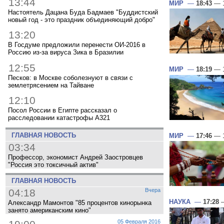
13:44
МИР
—
18:43
— 1
Настоятель Дацана Буда Бадмаев "Буддистский
новый год - это праздник объединяющий добро"
13:20
В Госдуме предложили перенести ОИ-2016 в
Россию из-за вируса Зика в Бразилии
12:55
МИР
—
18:19
— 1
Песков: в Москве соболезнуют в связи с
землетрясением на Тайване
12:10
Посол России в Египте рассказал о
расследовании катастрофы A321
ГЛАВНАЯ НОВОСТЬ
МИР
—
17:46
— 1
03:34
Профессор, экономист Андрей Заостровцев
"Россия это токсичный актив"
ГЛАВНАЯ НОВОСТЬ
04:18
Вчера
НАУКА
—
17:28
—
Александр Мамонтов "85 процентов кинорынка
занято американским кино"
05 Февраля 2016