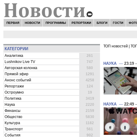
ПЕРВАЯ
НОВОСТИ
ПРОГРАММЫ
РЕПОРТАЖИ
БЛОГИ
ГОСТИ
ФОТ
ТОП новостей
|
ТОП
КАТЕГОРИИ
ВСЕ НОВОСТ
Аналитика
261
Lushnikov Live TV
747
НАУКА
—
23:19
—
Авторская колонка
580
Прямой эфир
1291
Анонс событий
4258
Репортажи
124
Остроумно
19
Политика
3419
НАУКА
—
22:49
—
Наука
2220
Финансы
2159
Общество
5830
Культура
1182
Транспорт
561
События
902