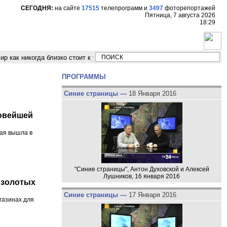
СЕГОДНЯ:
на сайте
17515
телепрограмм
и
3497
фоторепортажей
Пятница, 7 августа 2026
18:29
никогда близко стоит к угрозе третьей мировой войны"
Модельер Влад
ПРОГРАММЫ
Синие страницы —
18 Января 2016
новейшей
рая вышла в
"Синие страницы", Антон Духовской и Алексей
Лушников, 16 января 2016
 золотых
Синие страницы —
17 Января 2016
газинах для