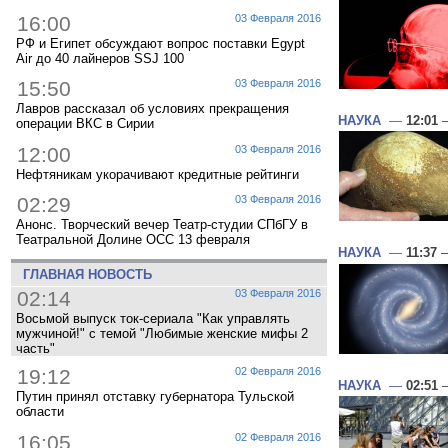
16:00
03 Февраля 2016
РФ и Египет обсуждают вопрос поставки Egypt
Air до 40 лайнеров SSJ 100
15:50
03 Февраля 2016
Лавров рассказал об условиях прекращения
НАУКА
—
12:01
—
операции ВКС в Сирии
12:00
03 Февраля 2016
Нефтяникам укорачивают кредитные рейтинги
02:29
03 Февраля 2016
Анонс. Творческий вечер Театр-студии СПбГУ в
Театральной Долине ОСС 13 февраля
НАУКА
—
11:37
—
ГЛАВНАЯ НОВОСТЬ
02:14
03 Февраля 2016
Восьмой выпуск ток-сериала "Как управлять
мужчиной!" с темой "Любимые женские мифы 2
часть"
19:12
02 Февраля 2016
НАУКА
—
02:51
—
Путин принял отставку губернатора Тульской
области
16:05
02 Февраля 2016