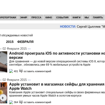
ОРЕПОРТАЖИ
ЭФИР
ПРЕССА
КИНО
СОБЫТИЯ
КНИГИ
МЫ
ПАМЯТЬ
НОВОСТИ:
Сергей Цыпляев "Мир как 
 обсуждаемых новостей
И -
2015
»
ФЕВРАЛЯ
»
02
 02 Февраля 2015
—
Android проиграла iOS по активности установки 
версии
Для сравнения — до новой версии операционной системы iOS 8, кото
сентябре , обновились уже 69 % мобильных устройств Apple
401
оставить комментарий
 02 Февраля 2015
—
Apple установит в магазинах сейфы для хранения
Apple Watch
Компания Apple установит специальные сейфы в своих фирменных ма
хранения умных часов Apple Watch в золотом корпусе
364
оставить комментарий