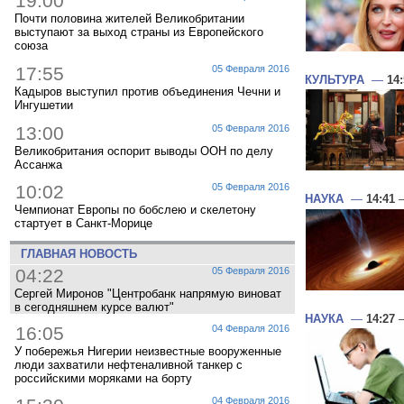
19:00
Почти половина жителей Великобритании
выступают за выход страны из Европейского
союза
17:55
05 Февраля 2016
КУЛЬТУРА
—
14
Кадыров выступил против объединения Чечни и
Ингушетии
13:00
05 Февраля 2016
Великобритания оспорит выводы ООН по делу
Ассанжа
10:02
05 Февраля 2016
НАУКА
—
14:41
—
Чемпионат Европы по бобслею и скелетону
стартует в Санкт-Морице
ГЛАВНАЯ НОВОСТЬ
04:22
05 Февраля 2016
Сергей Миронов "Центробанк напрямую виноват
в сегодняшнем курсе валют"
НАУКА
—
14:27
—
16:05
04 Февраля 2016
У побережья Нигерии неизвестные вооруженные
люди захватили нефтеналивной танкер с
российскими моряками на борту
04 Февраля 2016