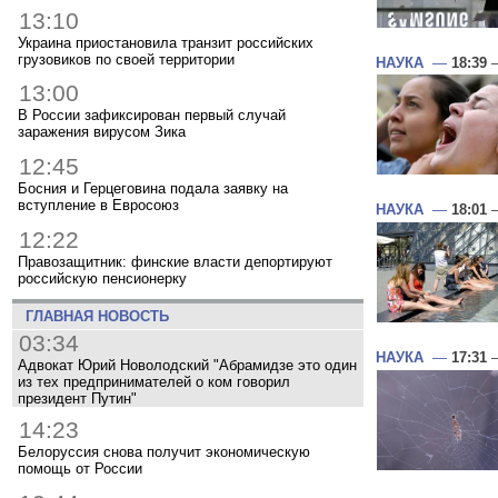
13:10
Украина приостановила транзит российских
грузовиков по своей территории
НАУКА
—
18:39
—
13:00
В России зафиксирован первый случай
заражения вирусом Зика
12:45
Босния и Герцеговина подала заявку на
вступление в Евросоюз
НАУКА
—
18:01
—
12:22
Правозащитник: финские власти депортируют
российскую пенсионерку
ГЛАВНАЯ НОВОСТЬ
03:34
НАУКА
—
17:31
—
Адвокат Юрий Новолодский "Абрамидзе это один
из тех предпринимателей о ком говорил
президент Путин"
14:23
Белоруссия снова получит экономическую
помощь от России