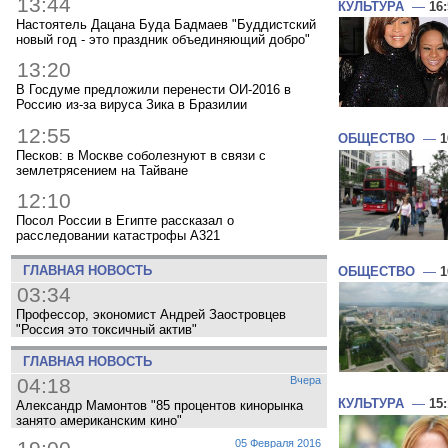
13:44
КУЛЬТУРА
—
16
Настоятель Дацана Буда Бадмаев "Буддистский
новый год - это праздник объединяющий добро"
13:20
В Госдуме предложили перенести ОИ-2016 в
Россию из-за вируса Зика в Бразилии
12:55
ОБЩЕСТВО
—
1
Песков: в Москве соболезнуют в связи с
землетрясением на Тайване
12:10
Посол России в Египте рассказал о
расследовании катастрофы A321
ГЛАВНАЯ НОВОСТЬ
ОБЩЕСТВО
—
1
03:34
Профессор, экономист Андрей Заостровцев
"Россия это токсичный актив"
ГЛАВНАЯ НОВОСТЬ
04:18
Вчера
КУЛЬТУРА
—
15
Александр Мамонтов "85 процентов кинорынка
занято американским кино"
05 Февраля 2016