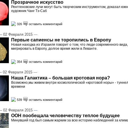
Прозрачное искусство
Рентгеновские лучи могут быть творческим инструментом, доказал южн
художник Чанг Тэ-Саб
326
оставить комментарий
 02 Февраля 2015
—
Первые сапиенсы не торопились в Европу
Новая находка из Израиля говорит о том, что люди современного вида, 
мигрировать в Европу, долгое время жили в Леванте.
354
оставить комментарий
 02 Февраля 2015
—
Наша Галактика – большая кротовая нора?
Возможно,мы живем внутри космологической «кротовой норы» - туннел
времени
539
оставить комментарий
 02 Февраля 2015
—
ООН пообещала человечеству теплое будущее
Минувший год был самым жарким за всю историю наблюдений за клим