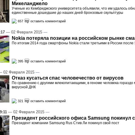
Микеланджело
Ученые из Кембриджского университета объявили, что им удалось обн
единственные дошедшие до наших дней бронзовые скульптуры
657
оставить комментарий
:17
— 02 Февраля 2015
—
Nokia потеряла позиции на российском рынке см
По итогам 2014 года смартфоны Nokia стали третьими в России после
395
оставить комментарий
 02 Февраля 2015
—
Отказ кусаться спас человечество от вирусов
По сравнению с другими млекопитающими, в геноме человека гораздо
вирусной ДНК
321
оставить комментарий
9:11
— 02 Февраля 2015
—
Президент российского офиса Samsung покинул с
Президент компании Samsung Rus Стив Ли покинул свой пост