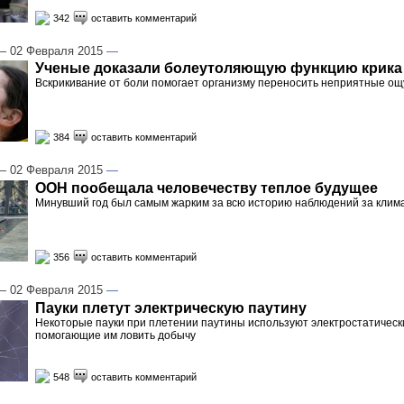
342
оставить комментарий
 02 Февраля 2015
—
Ученые доказали болеутоляющую функцию крика
Вскрикивание от боли помогает организму переносить неприятные о
384
оставить комментарий
 02 Февраля 2015
—
ООН пообещала человечеству теплое будущее
Минувший год был самым жарким за всю историю наблюдений за клим
356
оставить комментарий
 02 Февраля 2015
—
Пауки плетут электрическую паутину
Некоторые пауки при плетении паутины используют электростатическ
помогающие им ловить добычу
548
оставить комментарий