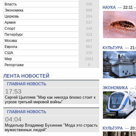
Власть
550
НАУКА
—
22:11
—
Экономика
896
Церковь
204
Армия
237
Спорт
349
Петербург
522
Москва
407
Европа
861
КУЛЬТУРА
—
21
США
315
Мир
2001
Репортажи
0
ЛЕНТА НОВОСТЕЙ
ГЛАВНАЯ НОВОСТЬ
ЭКОНОМИКА
—
17:53
Сергей Цыпляев "Мир как никогда близко стоит к
угрозе третьей мировой войны"
ГЛАВНАЯ НОВОСТЬ
04:04
Модельер Владимир Бухинник "Мода это страсть
КУЛЬТУРА
—
20
мужественных людей"