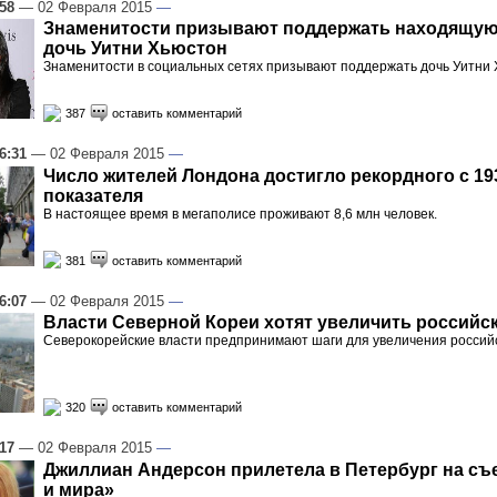
:58
— 02 Февраля 2015
—
Знаменитости призывают поддержать находящую
дочь Уитни Хьюстон
Знаменитости в социальных сетях призывают поддержать дочь Уитни
387
оставить комментарий
6:31
— 02 Февраля 2015
—
Число жителей Лондона достигло рекордного с 19
показателя
В настоящее время в мегаполисе проживают 8,6 млн человек.
381
оставить комментарий
6:07
— 02 Февраля 2015
—
Власти Северной Кореи хотят увеличить российс
Северокорейские власти предпринимают шаги для увеличения российс
320
оставить комментарий
:17
— 02 Февраля 2015
—
Джиллиан Андерсон прилетела в Петербург на с
и мира»