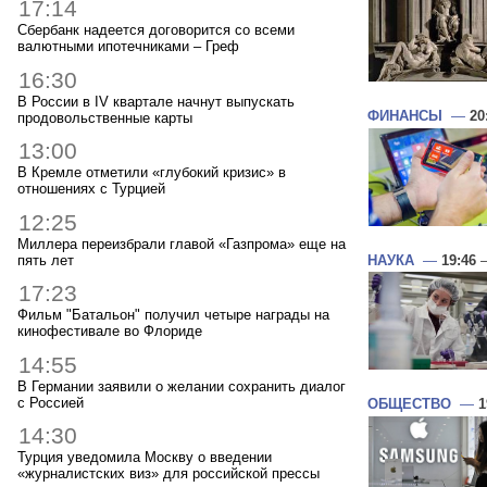
17:14
Сбербанк надеется договорится со всеми
валютными ипотечниками – Греф
16:30
В России в IV квартале начнут выпускать
ФИНАНСЫ
—
20
продовольственные карты
13:00
В Кремле отметили «глубокий кризис» в
отношениях с Турцией
12:25
Миллера переизбрали главой «Газпрома» еще на
пять лет
НАУКА
—
19:46
—
17:23
Фильм "Батальон" получил четыре награды на
кинофестивале во Флориде
14:55
В Германии заявили о желании сохранить диалог
с Россией
ОБЩЕСТВО
—
1
14:30
Турция уведомила Москву о введении
«журналистских виз» для российской прессы