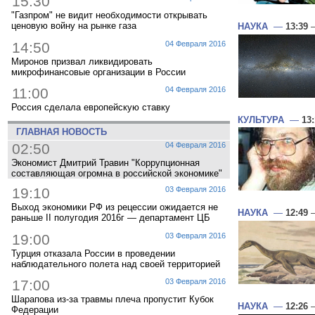
15:30
"Газпром" не видит необходимости открывать
ценовую войну на рынке газа
НАУКА
—
13:39
—
14:50
04 Февраля 2016
Миронов призвал ликвидировать
микрофинансовые организации в России
11:00
04 Февраля 2016
Россия сделала европейскую ставку
КУЛЬТУРА
—
13
ГЛАВНАЯ НОВОСТЬ
02:50
04 Февраля 2016
Экономист Дмитрий Травин "Коррупционная
составляющая огромна в российской экономике"
19:10
03 Февраля 2016
Выход экономики РФ из рецессии ожидается не
НАУКА
—
12:49
—
раньше II полугодия 2016г — департамент ЦБ
19:00
03 Февраля 2016
Турция отказала России в проведении
наблюдательного полета над своей территорией
17:00
03 Февраля 2016
Шарапова из-за травмы плеча пропустит Кубок
НАУКА
—
12:26
—
Федерации