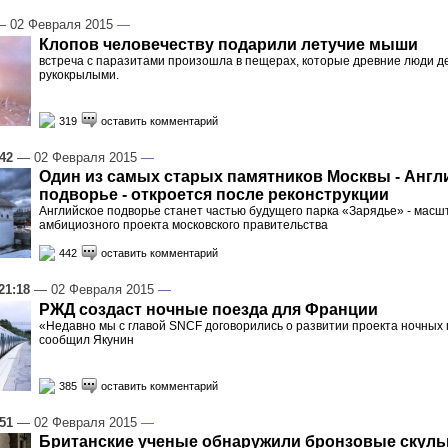
 02 Февраля 2015
—
Клопов человечеству подарили летучие мыши
встреча с паразитами произошла в пещерах, которые древние люди д
рукокрылыми.
319
оставить комментарий
:42
— 02 Февраля 2015
—
Один из самых старых памятников Москвы - Англ
подворье - откроется после реконструкции
Английское подворье станет частью будущего парка «Зарядье» - масш
амбициозного проекта московского правительства
442
оставить комментарий
21:18
— 02 Февраля 2015
—
РЖД создаст ночные поезда для Франции
«Недавно мы с главой SNCF договорились о развитии проекта ночных
сообщил Якунин
385
оставить комментарий
:51
— 02 Февраля 2015
—
Британские ученые обнаружили бронзовые скул