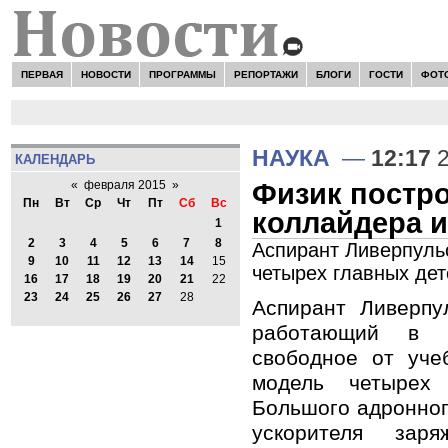
ПЕРВАЯ
НОВОСТИ
ПРОГРАММЫ
РЕПОРТАЖИ
БЛОГИ
ГОСТИ
ФОТ
НАУКА
—
12:17
2
КАЛЕНДАРЬ
Физик постр
«
февраля 2015
»
Пн
Вт
Ср
Чт
Пт
Сб
Вс
коллайдера 
1
2
3
4
5
6
7
8
Аспирант Ливерпуль
9
10
11
12
13
14
15
четырех главных де
16
17
18
19
20
21
22
23
24
25
26
27
28
Аспирант Ливерпул
работающий в 
свободное от уче
модель четырех 
Большого адронног
ускорителя зар