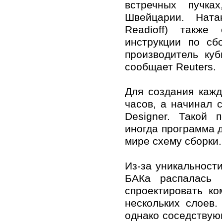
встречных пучка
Швейцарии. Нат
Readioff) также
инструкции по с
производитель ку
сообщает Reuters.
Для создания каж
часов, а начинал с
Designer. Такой 
иногда программа 
мире схему сборки.
Из-за уникальност
БАКа распалась 
спроектировать к
нескольких слоев
однако соседствую