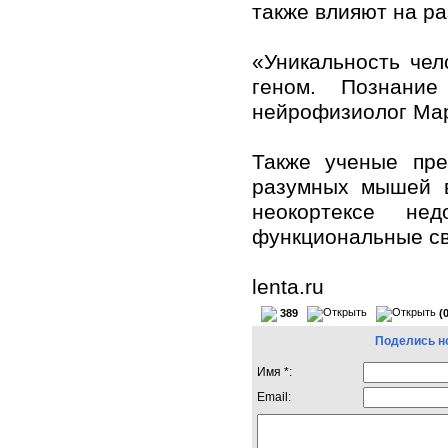
также влияют на ра
«Уникальность че
геном. Познани
нейрофизиолог Март
Также ученые пре
разумных мышей в
неокортексе не
функциональные свя
lenta.ru
389
(
Поделись н
Имя *:
Email: