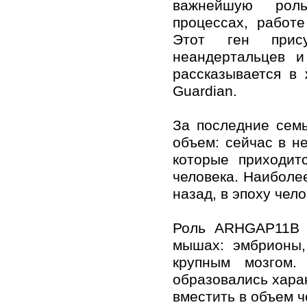
важнейшую рол
процессах, работе
Этот ген прис
неандертальцев и
рассказывается в
Guardian.
За последние семь
объем: сейчас в н
которые приходит
человека. Наиболе
назад, в эпоху чел
Роль ARHGAP11B в
мышах: эмбрионы,
крупным мозгом.
образовались харак
вместить в объем ч