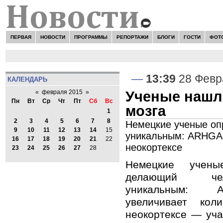
ПЕРВАЯ
НОВОСТИ
ПРОГРАММЫ
РЕПОРТАЖИ
БЛОГИ
ГОСТИ
ФОТ
—
13:39
28 Февр
КАЛЕНДАРЬ
Ученые нашли
«
февраля 2015
»
Пн
Вт
Ср
Чт
Пт
Сб
Вс
мозга
1
2
3
4
5
6
7
8
Немецкие ученые оп
9
10
11
12
13
14
15
уникальным: ARHGAP
16
17
18
19
20
21
22
неокортексе
23
24
25
26
27
28
Немецкие учены
делающий чел
уникальным: 
увеличивает кол
неокортексе — уча