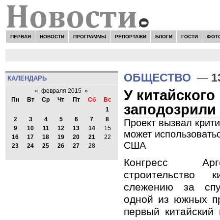
ПЕРВАЯ
НОВОСТИ
ПРОГРАММЫ
РЕПОРТАЖИ
БЛОГИ
ГОСТИ
ФОТ
ОБЩЕСТВО
—
1
КАЛЕНДАРЬ
У китайского
«
февраля 2015
»
Пн
Вт
Ср
Чт
Пт
Сб
Вс
заподозрили
1
2
3
4
5
6
7
8
Проект вызвал крити
9
10
11
12
13
14
15
может использоватьс
16
17
18
19
20
21
22
США
23
24
25
26
27
28
Конгресс Арг
строительство 
слежению за спу
одной из южных п
первый китайский 