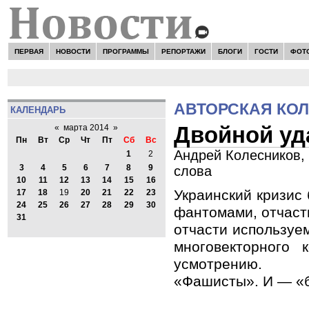
ПЕРВАЯ
НОВОСТИ
ПРОГРАММЫ
РЕПОРТАЖИ
БЛОГИ
ГОСТИ
ФОТ
АВТОРСКАЯ КО
КАЛЕНДАРЬ
Двойной уд
«
марта 2014
»
Пн
Вт
Ср
Чт
Пт
Сб
Вс
Андрей Колесников, 
1
2
3
4
5
6
7
8
9
слова
10
11
12
13
14
15
16
Украинский кризис
17
18
19
20
21
22
23
24
25
26
27
28
29
30
фантомами, отчаст
31
отчасти используе
многовекторного 
усмотрению. 
«Фашисты». И — «