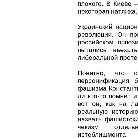
плохого. В Киеве
некоторая натяжка.
Украинский нацио
революции. Он пр
российском оппоз
пытались въехат
либеральной проте
Понятно, что с
персонификация б
фашизма Константи
ли кто-то помнит 
вот он, как на л
реальную историю
назвать фашистск
чекизм отдельн
истеблишмента.