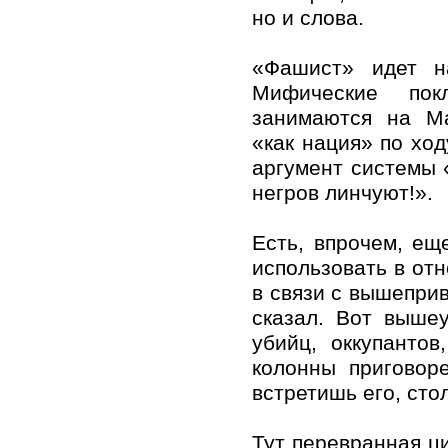
но и слова.
«Фашист» идет н
Мифические пок
занимаются на Ма
«как нация» по ход
аргумент системы 
негров линчуют!».
Есть, впрочем, ещ
использовать в от
в связи с вышеприв
сказал. Вот выше
убийц, оккупанто
колонны приговор
встретишь его, стол
Тут перевранная ци