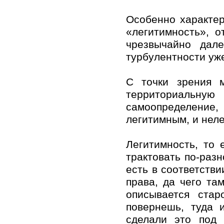
Особенно характе
«легитимность», 
чрезвычайно дал
турбулентности уж
С точки зрения м
территориальную
самоопределение
легитимным, и нел
Легитимность, то 
трактовать по-разн
есть в соответстви
права, да чего та
описывается ста
повернешь, туда
сделали это под 