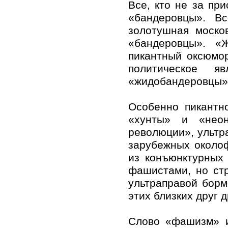
Все, кто не за пр
«бандеровцы». В
золотушная моско
«бандеровцы». «
пикантный оксюмо
политическое я
«жидобандеровцы»
Особенно пикантн
«хунты» и «неон
революции», ультр
зарубежных околоф
из конъюнктурных
фашистами, но стр
ультраправой бор
этих близких друг д
Слово «фашизм» и