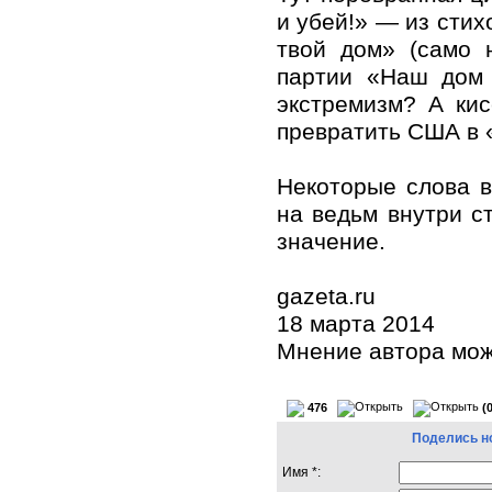
и убей!» — из сти
твой дом» (само 
партии «Наш дом 
экстремизм? А кис
превратить США в 
Некоторые слова 
на ведьм внутри с
значение.
gazeta.ru
18 марта 2014
Мнение автора мож
476
(
Поделись н
Имя *: