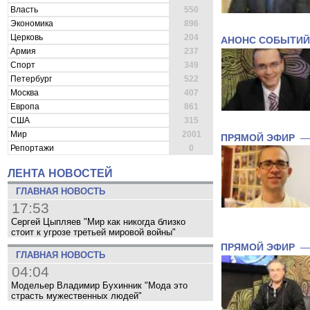
Власть
550
Экономика
896
Церковь
204
АНОНС СОБЫТИЙ
Армия
237
Спорт
349
Петербург
522
Москва
407
Европа
861
США
315
Мир
2001
ПРЯМОЙ ЭФИР
Репортажи
0
ЛЕНТА НОВОСТЕЙ
ГЛАВНАЯ НОВОСТЬ
17:53
Сергей Цыпляев "Мир как никогда близко
стоит к угрозе третьей мировой войны"
ПРЯМОЙ ЭФИР
ГЛАВНАЯ НОВОСТЬ
04:04
Модельер Владимир Бухинник "Мода это
страсть мужественных людей"