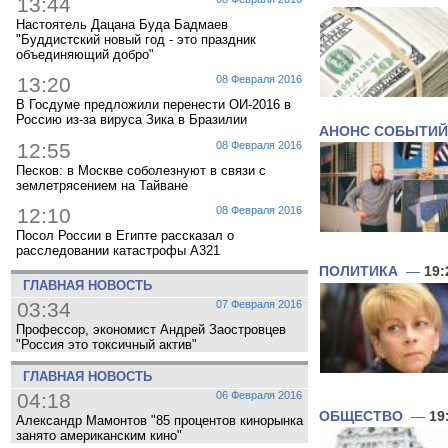
13:44
Настоятель Дацана Буда Бадмаев
"Буддистский новый год - это праздник
объединяющий добро"
13:20
08 Февраля 2016
В Госдуме предложили перенести ОИ-2016 в
Россию из-за вируса Зика в Бразилии
АНОНС СОБЫТИЙ
12:55
08 Февраля 2016
Песков: в Москве соболезнуют в связи с
землетрясением на Тайване
12:10
08 Февраля 2016
Посол России в Египте рассказал о
расследовании катастрофы A321
ПОЛИТИКА
—
19:
ГЛАВНАЯ НОВОСТЬ
03:34
07 Февраля 2016
Профессор, экономист Андрей Заостровцев
"Россия это токсичный актив"
ГЛАВНАЯ НОВОСТЬ
04:18
06 Февраля 2016
ОБЩЕСТВО
—
19
Александр Мамонтов "85 процентов кинорынка
занято американским кино"