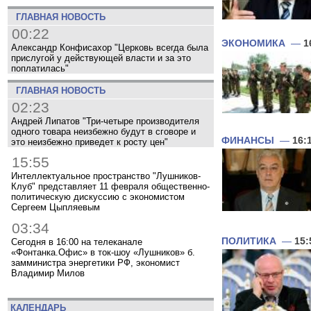
ГЛАВНАЯ НОВОСТЬ
00:22
ЭКОНОМИКА
—
1
Александр Конфисахор "Церковь всегда была
прислугой у действующей власти и за это
поплатилась"
ГЛАВНАЯ НОВОСТЬ
02:23
Андрей Липатов "Три-четыре производителя
одного товара неизбежно будут в сговоре и
ФИНАНСЫ
—
16:
это неизбежно приведет к росту цен"
15:55
Интеллектуальное пространство "Лушников-
Клуб" представляет 11 февраля общественно-
политическую дискуссию с экономистом
Сергеем Цыпляевым
03:34
ПОЛИТИКА
—
15:
Сегодня в 16:00 на телеканале
«Фонтанка.Офис» в ток-шоу «Лушников» б.
замминистра энергетики РФ, экономист
Владимир Милов
КАЛЕНДАРЬ