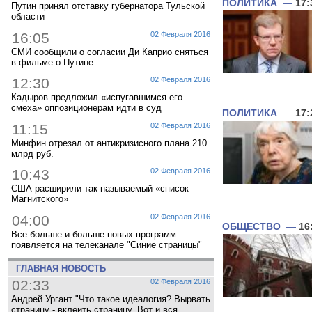
ПОЛИТИКА
—
17:
Путин принял отставку губернатора Тульской
области
16:05
02 Февраля 2016
СМИ сообщили о согласии Ди Каприо сняться
в фильме о Путине
12:30
02 Февраля 2016
Кадыров предложил «испугавшимся его
смеха» оппозиционерам идти в суд
ПОЛИТИКА
—
17:
11:15
02 Февраля 2016
Минфин отрезал от антикризисного плана 210
млрд руб.
10:43
02 Февраля 2016
США расширили так называемый «список
Магнитского»
04:00
02 Февраля 2016
ОБЩЕСТВО
—
16
Все больше и больше новых программ
появляется на телеканале "Синие страницы"
ГЛАВНАЯ НОВОСТЬ
02:33
02 Февраля 2016
Андрей Ургант "Что такое идеалогия? Вырвать
страницу - вклеить страницу. Вот и вся