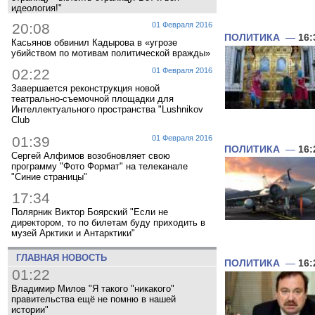
идеология!"
20:08
01 Февраля 2016
ПОЛИТИКА
—
16:
Касьянов обвинил Кадырова в «угрозе
убийством по мотивам политической вражды»
02:22
01 Февраля 2016
Завершается реконструкция новой
театрально-съемочной площадки для
Интеллектуального пространства "Lushnikov
Club
01:39
01 Февраля 2016
ПОЛИТИКА
—
16:
Сергей Алфимов возобновляет свою
программу "Фото Формат" на телеканале
"Синие страницы"
17:34
Полярник Виктор Боярский "Если не
директором, то по билетам буду приходить в
музей Арктики и Антарктики"
ГЛАВНАЯ НОВОСТЬ
ПОЛИТИКА
—
16:
01:22
Владимир Милов "Я такого "никакого"
правительства ещё не помню в нашей
истории"