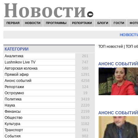
ПЕРВАЯ
НОВОСТИ
ПРОГРАММЫ
РЕПОРТАЖИ
БЛОГИ
ГОСТИ
ФОТ
НОВОСТИ:
Серге
ТОП новостей
|
ТОП о
КАТЕГОРИИ
ВСЕ НОВОСТИ 
Аналитика
261
Lushnikov Live TV
747
АНОНС СОБЫТИЙ
Авторская колонка
580
Прямой эфир
1291
Анонс событий
4258
Репортажи
124
Остроумно
19
Политика
3419
Наука
2220
Финансы
2159
АНОНС СОБЫТИЙ
Общество
5830
Культура
1182
Транспорт
561
События
902