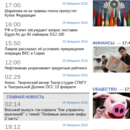
17:00
03 Февраля 2016
Шарапова из-за травмы плеча пропустит
Кубок Федерации
16:00
03 Февраля 2016
РФ и Египет обсуждают вопрос поставки
Egypt Air до 40 лайнеров SSJ 100
15:50
03 Февраля 2016
ФИНАНСЫ
—
17:
Лавров рассказал об условиях прекращения
операции ВКС в Сирии
12:00
03 Февраля 2016
Нефтяникам укорачивают кредитные рейтинги
02:29
03 Февраля 2016
Анонс. Творческий вечер Театр-студии СПбГУ
в Театральной Долине ОСС 13 февраля
ОБЩЕСТВО
—
17
ГЛАВНАЯ НОВОСТЬ
02:14
03 Февраля 2016
Восьмой выпуск ток-сериала "Как управлять
мужчиной!" с темой "Любимые женские мифы
2 часть"
19:12
02 Февраля 2016