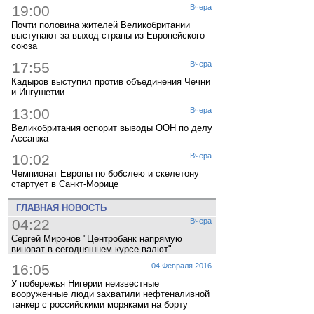
19:00
Вчера
Почти половина жителей Великобритании
выступают за выход страны из Европейского
союза
17:55
Вчера
Кадыров выступил против объединения Чечни
и Ингушетии
13:00
Вчера
Великобритания оспорит выводы ООН по делу
Ассанжа
10:02
Вчера
Чемпионат Европы по бобслею и скелетону
стартует в Санкт-Морице
ГЛАВНАЯ НОВОСТЬ
04:22
Вчера
Сергей Миронов "Центробанк напрямую
виноват в сегодняшнем курсе валют"
16:05
04 Февраля 2016
У побережья Нигерии неизвестные
вооруженные люди захватили нефтеналивной
танкер с российскими моряками на борту