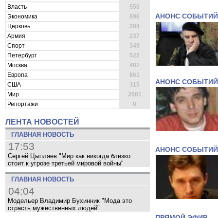
Власть
550
АНОНС СОБЫТИЙ
Экономика
896
Церковь
204
Армия
237
Спорт
349
Петербург
522
Москва
407
Европа
861
АНОНС СОБЫТИЙ
США
315
Мир
2001
Репортажи
0
ЛЕНТА НОВОСТЕЙ
ГЛАВНАЯ НОВОСТЬ
17:53
АНОНС СОБЫТИЙ
Сергей Цыпляев "Мир как никогда близко
стоит к угрозе третьей мировой войны"
ГЛАВНАЯ НОВОСТЬ
04:04
Модельер Владимир Бухинник "Мода это
страсть мужественных людей"
ПРЯМОЙ ЭФИР