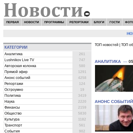
ПЕРВАЯ
НОВОСТИ
ПРОГРАММЫ
РЕПОРТАЖИ
БЛОГИ
ГОСТИ
ФОТ
НОВОС
ТОП новостей
|
ТОП о
КАТЕГОРИИ
ВСЕ НОВОСТИ 
Аналитика
261
Lushnikov Live TV
747
АНАЛИТИКА
—
05
Авторская колонка
580
Прямой эфир
1291
Анонс событий
4258
Репортажи
124
Остроумно
19
Политика
3419
АНОНС СОБЫТИЙ
Наука
2220
Финансы
2159
Общество
5830
Культура
1182
Транспорт
561
События
902