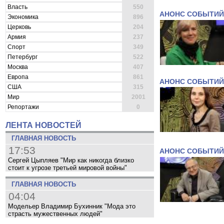
Власть
550
АНОНС СОБЫТИЙ
Экономика
896
Церковь
204
Армия
237
Спорт
349
Петербург
522
Москва
407
Европа
861
АНОНС СОБЫТИЙ
США
315
Мир
2001
Репортажи
0
ЛЕНТА НОВОСТЕЙ
ГЛАВНАЯ НОВОСТЬ
17:53
АНОНС СОБЫТИЙ
Сергей Цыпляев "Мир как никогда близко
стоит к угрозе третьей мировой войны"
ГЛАВНАЯ НОВОСТЬ
04:04
Модельер Владимир Бухинник "Мода это
страсть мужественных людей"