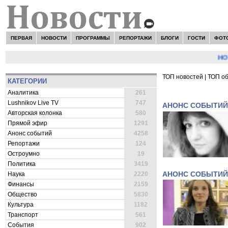
ПЕРВАЯ
НОВОСТИ
ПРОГРАММЫ
РЕПОРТАЖИ
БЛОГИ
ГОСТИ
ФОТ
НОВОС
ТОП новостей
|
ТОП о
КАТЕГОРИИ
ВСЕ НОВОСТИ 
Аналитика
261
Lushnikov Live TV
747
АНОНС СОБЫТИЙ
Авторская колонка
580
Прямой эфир
1291
Анонс событий
4258
Репортажи
124
Остроумно
19
Политика
3419
АНОНС СОБЫТИЙ
Наука
2220
Финансы
2159
Общество
5830
Культура
1182
Транспорт
561
События
902