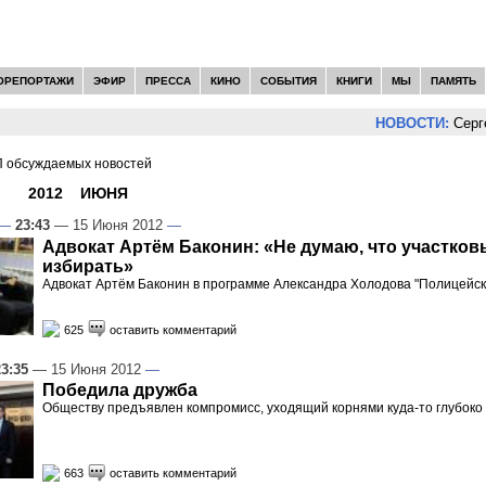
ОРЕПОРТАЖИ
ЭФИР
ПРЕССА
КИНО
СОБЫТИЯ
КНИГИ
МЫ
ПАМЯТЬ
НОВОСТИ:
Сергей Цыпл
 обсуждаемых новостей
И -
2012
»
ИЮНЯ
»
15
—
23:43
— 15 Июня 2012
—
Адвокат Артём Баконин: «Не думаю, что участков
избирать»
Адвокат Артём Баконин в программе Александра Холодова "Полицейск
625
оставить комментарий
23:35
— 15 Июня 2012
—
Победила дружба
Обществу предъявлен компромисс, уходящий корнями куда-то глубоко
663
оставить комментарий