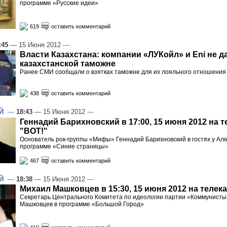
программе «Русские идеи»
619
оставить комментарий
:45
— 15 Июня 2012
—
Власти Казахстана: компании «ЛУКойл» и Eni не д
казахстанской таможне
Ранее СМИ сообщали о взятках таможне для их лояльного отношения
438
оставить комментарий
Й
—
18:43
— 15 Июня 2012
—
Геннадий Барихновский в 17:00, 15 июня 2012 на 
"ВОТ!"
Основатель рок-группы «Мифы» Геннадий Барихновский в гостях у Ал
программе «Синие страницы»
467
оставить комментарий
Й
—
18:38
— 15 Июня 2012
—
Михаил Машковцев в 15:30, 15 июня 2012 на телек
Секретарь Центрального Комитета по идеологии партии «Коммунисты
Машковцев в программе «Большой Город»