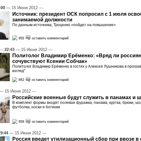
:00
— 15 Июня 2012
—
Источник: президент ОСК попросил с 1 июля осво
занимаемой должности
По данным источника, Троценко «пойдет на повышение»
955
оставить комментарий
—
22:43
— 15 Июня 2012
—
Политолог Владимир Ерёменко: «Вряд ли россия
сочувствуют Ксении Собчак»
Политолог Владимир Ерёменко в гостях у Алексея Лушникова в прогр
взгляд"
882
оставить комментарий
— 15 Июня 2012
—
Российские военные будут служить в панамах и 
В комплект формы входят полевая фуражка, панама, куртка, брюки, шо
футболка, носки и ботинки
958
оставить комментарий
19:44
— 15 Июня 2012
—
Россия введет утилизационный сбор при ввозе в 