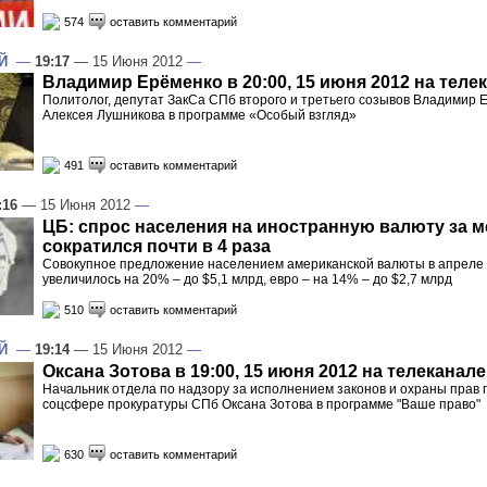
574
оставить комментарий
Й
—
19:17
— 15 Июня 2012
—
Владимир Ерёменко в 20:00, 15 июня 2012 на теле
Политолог, депутат ЗакСа СПб второго и третьего созывов Владимир Е
Алексея Лушникова в программе «Особый взгляд»
491
оставить комментарий
:16
— 15 Июня 2012
—
ЦБ: спрос населения на иностранную валюту за м
сократился почти в 4 раза
Совокупное предложение населением американской валюты в апреле 
увеличилось на 20% – до $5,1 млрд, евро – на 14% – до $2,7 млрд
510
оставить комментарий
Й
—
19:14
— 15 Июня 2012
—
Оксана Зотова в 19:00, 15 июня 2012 на телеканале
Начальник отдела по надзору за исполнением законов и охраны прав 
соцсфере прокуратуры СПб Оксана Зотова в программе "Ваше право"
630
оставить комментарий