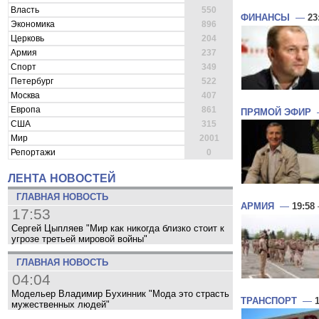
Власть
550
ФИНАНСЫ
—
23
Экономика
896
Церковь
204
Армия
237
Спорт
349
Петербург
522
Москва
407
Европа
861
ПРЯМОЙ ЭФИР
США
315
Мир
2001
Репортажи
0
ЛЕНТА НОВОСТЕЙ
ГЛАВНАЯ НОВОСТЬ
АРМИЯ
—
19:58
17:53
Сергей Цыпляев "Мир как никогда близко стоит к
угрозе третьей мировой войны"
ГЛАВНАЯ НОВОСТЬ
04:04
Модельер Владимир Бухинник "Мода это страсть
ТРАНСПОРТ
—
мужественных людей"