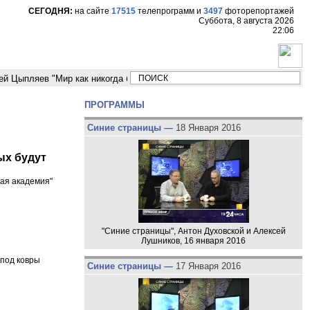
СЕГОДНЯ:
на сайте
17515
телепрограмм
и
3497
фоторепортажей
Суббота, 8 августа 2026
22:06
яев "Мир как никогда близко стоит к угрозе третьей мировой войны"
М
ПРОГРАММЫ
Синие страницы —
18 Января 2016
ых будут
ая академия"
"Синие страницы", Антон Духовской и Алексей
Лушников, 16 января 2016
 под ковры
Синие страницы —
17 Января 2016