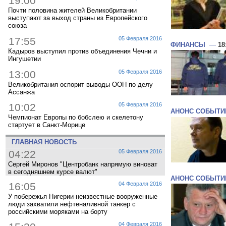
19:00
Почти половина жителей Великобритании
выступают за выход страны из Европейского
союза
17:55
05 Февраля 2016
ФИНАНСЫ
—
18
Кадыров выступил против объединения Чечни и
Ингушетии
13:00
05 Февраля 2016
Великобритания оспорит выводы ООН по делу
Ассанжа
10:02
05 Февраля 2016
АНОНС СОБЫТИ
Чемпионат Европы по бобслею и скелетону
стартует в Санкт-Морице
ГЛАВНАЯ НОВОСТЬ
04:22
05 Февраля 2016
Сергей Миронов "Центробанк напрямую виноват
в сегодняшнем курсе валют"
АНОНС СОБЫТИ
16:05
04 Февраля 2016
У побережья Нигерии неизвестные вооруженные
люди захватили нефтеналивной танкер с
российскими моряками на борту
04 Февраля 2016