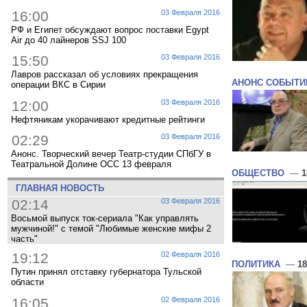
16:00
03 Февраля 2016
РФ и Египет обсуждают вопрос поставки Egypt
Air до 40 лайнеров SSJ 100
15:50
03 Февраля 2016
Лавров рассказал об условиях прекращения
АНОНС СОБЫТИ
операции ВКС в Сирии
12:00
03 Февраля 2016
Нефтяникам укорачивают кредитные рейтинги
02:29
03 Февраля 2016
Анонс. Творческий вечер Театр-студии СПбГУ в
Театральной Долине ОСС 13 февраля
ОБЩЕСТВО
—
1
ГЛАВНАЯ НОВОСТЬ
02:14
03 Февраля 2016
Восьмой выпуск ток-сериала "Как управлять
мужчиной!" с темой "Любимые женские мифы 2
часть"
19:12
02 Февраля 2016
ПОЛИТИКА
—
18
Путин принял отставку губернатора Тульской
области
16:05
02 Февраля 2016