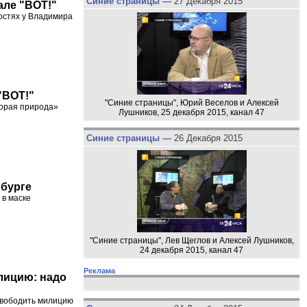
Синие страницы —
27 Декабря 2015
але "ВОТ!"
остях у Владимира
"ВОТ!"
"Синие страницы", Юрий Веселов и Алексей
торая природа»
Лушников, 25 декабря 2015, канал 47
Синие страницы —
26 Декабря 2015
рбурге
 в маске
"Синие страницы", Лев Щеглов и Алексей Лушников,
24 декабря 2015, канал 47
Реклама
лицию: надо
свободить милицию