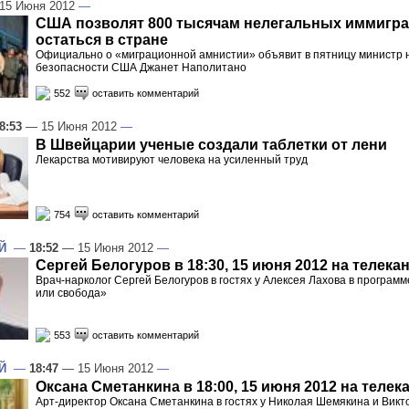
15 Июня 2012
—
США позволят 800 тысячам нелегальных иммигр
остаться в стране
Официально о «миграционной амнистии» объявит в пятницу министр
безопасности США Джанет Наполитано
552
оставить комментарий
8:53
— 15 Июня 2012
—
В Швейцарии ученые создали таблетки от лени
Лекарства мотивируют человека на усиленный труд
754
оставить комментарий
Й
—
18:52
— 15 Июня 2012
—
Сергей Белогуров в 18:30, 15 июня 2012 на телека
Врач-нарколог Сергей Белогуров в гостях у Алексея Лахова в програм
или свобода»
553
оставить комментарий
Й
—
18:47
— 15 Июня 2012
—
Оксана Сметанкина в 18:00, 15 июня 2012 на телек
Арт-директор Оксана Сметанкина в гостях у Николая Шемякина и Викт