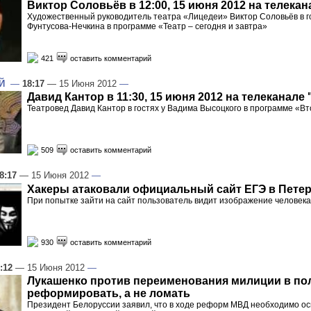
Виктор Соловьёв в 12:00, 15 июня 2012 на телекан
Художественный руководитель театра «Лицедеи» Виктор Соловьёв в г
Фунтусова-Нечкина в программе «Театр – сегодня и завтра»
421
оставить комментарий
Й
—
18:17
— 15 Июня 2012
—
Давид Кантор в 11:30, 15 июня 2012 на телеканале 
Театровед Давид Кантор в гостях у Вадима Высоцкого в программе «В
509
оставить комментарий
8:17
— 15 Июня 2012
—
Хакеры атаковали официальный сайт ЕГЭ в Пете
При попытке зайти на сайт пользователь видит изображение человека
930
оставить комментарий
:12
— 15 Июня 2012
—
Лукашенко против переименования милиции в по
реформировать, а не ломать
Президент Белоруссии заявил, что в ходе реформ МВД необходимо о