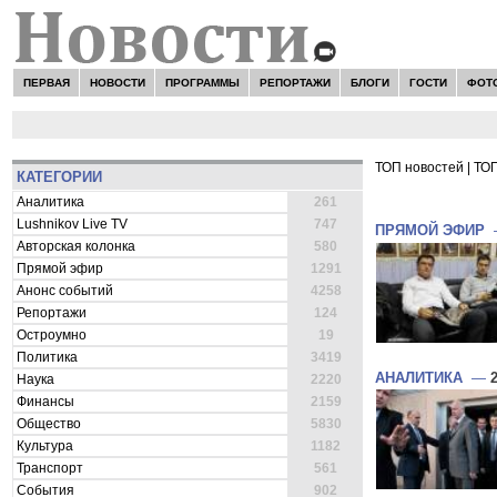
ПЕРВАЯ
НОВОСТИ
ПРОГРАММЫ
РЕПОРТАЖИ
БЛОГИ
ГОСТИ
ФОТ
ТОП новостей
|
ТОП
КАТЕГОРИИ
ВСЕ НОВОСТ
Аналитика
261
Lushnikov Live TV
747
ПРЯМОЙ ЭФИР
Авторская колонка
580
Прямой эфир
1291
Анонс событий
4258
Репортажи
124
Остроумно
19
Политика
3419
АНАЛИТИКА
—
Наука
2220
Финансы
2159
Общество
5830
Культура
1182
Транспорт
561
События
902