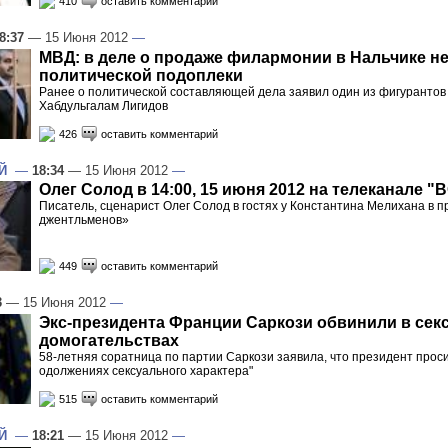
410
оставить комментарий
8:37
— 15 Июня 2012
—
МВД: в деле о продаже филармонии в Нальчике н
политической подоплеки
Ранее о политической составляющей дела заявил один из фигурантов
Хабдульгалам Лигидов
426
оставить комментарий
Й
—
18:34
— 15 Июня 2012
—
Олег Солод в 14:00, 15 июня 2012 на телеканале "
Писатель, сценарист Олег Солод в гостях у Константина Мелихана в 
джентльменов»
449
оставить комментарий
3
— 15 Июня 2012
—
Экс-президента Франции Саркози обвинили в се
домогательствах
58-летняя соратница по партии Саркози заявила, что президент проси
одолжениях сексуального характера"
515
оставить комментарий
Й
—
18:21
— 15 Июня 2012
—