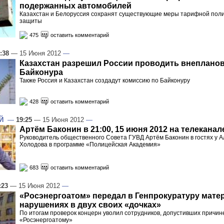
подержанных автомобилей
Казахстан и Белоруссия сохранят существующие меры тарифной пол
защиты
475
оставить комментарий
:38
— 15 Июня 2012
—
Казахстан разрешил России проводить внепланов
Байконура
Также Россия и Казахстан создадут комиссию по Байконуру
428
оставить комментарий
Й
—
19:25
— 15 Июня 2012
—
Артём Баконин в 21:00, 15 июня 2012 на телеканал
Руководитель общественного Совета ГУВД Артём Баконин в гостях у 
Холодова в программе «Полицейская Академия»
683
оставить комментарий
:23
— 15 Июня 2012
—
«Росэнергоатом» передал в Генпрокуратуру мате
нарушениях в двух своих «дочках»
По итогам проверок концерн уволил сотрудников, допустивших причи
«Росэнергоатому»