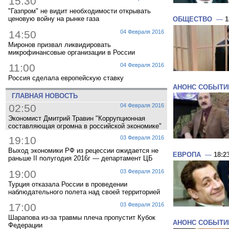
15:30
"Газпром" не видит необходимости открывать
ценовую войну на рынке газа
ОБЩЕСТВО
—
1
14:50
04 Февраля 2016
Миронов призвал ликвидировать
микрофинансовые организации в России
11:00
04 Февраля 2016
Россия сделала европейскую ставку
АНОНС СОБЫТИ
ГЛАВНАЯ НОВОСТЬ
02:50
04 Февраля 2016
Экономист Дмитрий Травин "Коррупционная
составляющая огромна в российской экономике"
19:10
03 Февраля 2016
Выход экономики РФ из рецессии ожидается не
ЕВРОПА
—
18:2
раньше II полугодия 2016г — департамент ЦБ
19:00
03 Февраля 2016
Турция отказала России в проведении
наблюдательного полета над своей территорией
17:00
03 Февраля 2016
Шарапова из-за травмы плеча пропустит Кубок
АНОНС СОБЫТИ
Федерации