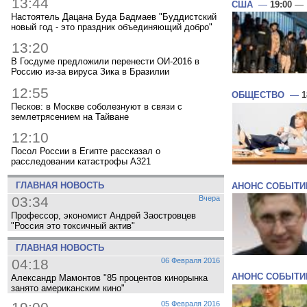
13:44
США
—
19:00
— 
Настоятель Дацана Буда Бадмаев "Буддистский
новый год - это праздник объединяющий добро"
13:20
В Госдуме предложили перенести ОИ-2016 в
Россию из-за вируса Зика в Бразилии
12:55
ОБЩЕСТВО
—
1
Песков: в Москве соболезнуют в связи с
землетрясением на Тайване
12:10
Посол России в Египте рассказал о
расследовании катастрофы A321
ГЛАВНАЯ НОВОСТЬ
АНОНС СОБЫТИ
03:34
Вчера
Профессор, экономист Андрей Заостровцев
"Россия это токсичный актив"
ГЛАВНАЯ НОВОСТЬ
04:18
06 Февраля 2016
АНОНС СОБЫТИ
Александр Мамонтов "85 процентов кинорынка
занято американским кино"
05 Февраля 2016