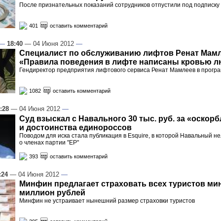
После признательных показаний сотрудников отпустили под подписку
401
оставить комментарий
—
18:40
— 04 Июня 2012
—
Специалист по обслуживанию лифтов Ренат Мамл
«Правила поведения в лифте написаны кровью 
Гендиректор предприятия лифтового сервиса Ренат Мамлеев в програ
1082
оставить комментарий
:28
— 04 Июня 2012
—
Суд взыскал с Навального 30 тыс. руб. за «оскор
и достоинства единороссов
Поводом для иска стала публикация в Esquire, в которой Навальный н
о членах партии "ЕР"
393
оставить комментарий
:24
— 04 Июня 2012
—
Минфин предлагает страховать всех туристов ми
миллион рублей
Минфин не устраивает нынешний размер страховки туристов