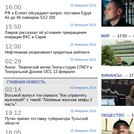
16:00
03 Февраля 2016
РФ и Египет обсуждают вопрос поставки Egypt
Air до 40 лайнеров SSJ 100
15:50
03 Февраля 2016
Лавров рассказал об условиях прекращения
МИР
—
17:43
— 0
операции ВКС в Сирии
12:00
03 Февраля 2016
Нефтяникам укорачивают кредитные рейтинги
02:29
03 Февраля 2016
Анонс. Творческий вечер Театр-студии СПбГУ в
Театральной Долине ОСС 13 февраля
ФИНАНСЫ
—
17
ГЛАВНАЯ НОВОСТЬ
02:14
03 Февраля 2016
Восьмой выпуск ток-сериала "Как управлять
мужчиной!" с темой "Любимые женские мифы 2
часть"
19:12
02 Февраля 2016
ОБЩЕСТВО
—
1
Путин принял отставку губернатора Тульской
области
16:05
02 Февраля 2016