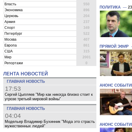
Власть
550
ПОЛИТИКА
—
23
Экономика
896
Церковь
204
Армия
237
Спорт
349
Петербург
522
Москва
407
Европа
861
ПРЯМОЙ ЭФИР
США
315
Мир
2001
Репортажи
0
ЛЕНТА НОВОСТЕЙ
ГЛАВНАЯ НОВОСТЬ
АНОНС СОБЫТИ
17:53
Сергей Цыпляев "Мир как никогда близко стоит к
угрозе третьей мировой войны"
ГЛАВНАЯ НОВОСТЬ
04:04
Модельер Владимир Бухинник "Мода это страсть
АНОНС СОБЫТИ
мужественных людей"