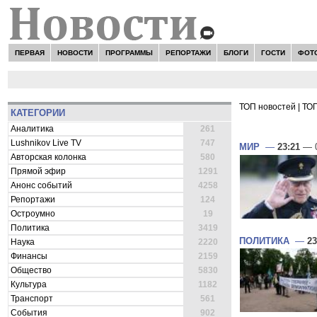
ПЕРВАЯ
НОВОСТИ
ПРОГРАММЫ
РЕПОРТАЖИ
БЛОГИ
ГОСТИ
ФОТ
ТОП новостей
|
ТОП
КАТЕГОРИИ
ВСЕ НОВОСТ
Аналитика
261
Lushnikov Live TV
747
МИР
—
23:21
— 0
Авторская колонка
580
Прямой эфир
1291
Анонс событий
4258
Репортажи
124
Остроумно
19
Политика
3419
ПОЛИТИКА
—
23
Наука
2220
Финансы
2159
Общество
5830
Культура
1182
Транспорт
561
События
902