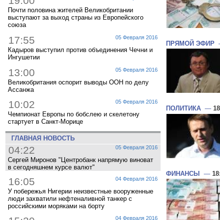
19:00
Почти половина жителей Великобритании
выступают за выход страны из Европейского
союза
17:55
05 Февраля 2016
ПРЯМОЙ ЭФИР
Кадыров выступил против объединения Чечни и
Ингушетии
13:00
05 Февраля 2016
Великобритания оспорит выводы ООН по делу
Ассанжа
10:02
05 Февраля 2016
ПОЛИТИКА
—
18
Чемпионат Европы по бобслею и скелетону
стартует в Санкт-Морице
ГЛАВНАЯ НОВОСТЬ
04:22
05 Февраля 2016
Сергей Миронов "Центробанк напрямую виноват
в сегодняшнем курсе валют"
ФИНАНСЫ
—
18
16:05
04 Февраля 2016
У побережья Нигерии неизвестные вооруженные
люди захватили нефтеналивной танкер с
российскими моряками на борту
04 Февраля 2016