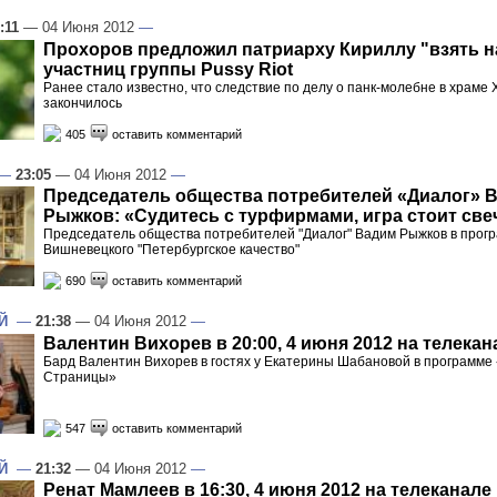
:11
— 04 Июня 2012
—
Прохоров предложил патриарху Кириллу "взять н
участниц группы Pussy Riot
Ранее стало известно, что следствие по делу о панк-молебне в храме
закончилось
405
оставить комментарий
—
23:05
— 04 Июня 2012
—
Председатель общества потребителей «Диалог» 
Рыжков: «Судитесь с турфирмами, игра стоит све
Председатель общества потребителей "Диалог" Вадим Рыжков в прог
Вишневецкого "Петербургское качество"
690
оставить комментарий
Й
—
21:38
— 04 Июня 2012
—
Валентин Вихорев в 20:00, 4 июня 2012 на телекан
Бард Валентин Вихорев в гостях у Екатерины Шабановой в программе
Страницы»
547
оставить комментарий
Й
—
21:32
— 04 Июня 2012
—
Ренат Мамлеев в 16:30, 4 июня 2012 на телеканале