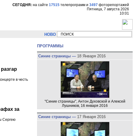
СЕГОДНЯ:
на сайте
17515
телепрограмм
и
3497
фоторепортажей
Пятница, 7 августа 2026
10:01
НОВОСТИ:
Сергей Цыпляев "Мир как никогда близко ст
ПРОГРАММЫ
Синие страницы —
18 Января 2016
 разгар
онцерте в честь
"Синие страницы", Антон Духовской и Алексей
Лушников, 16 января 2016
рафах за
Синие страницы —
17 Января 2016
мы Сергею