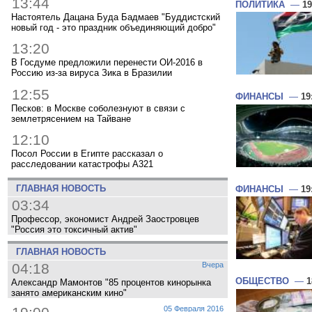
13:44
ПОЛИТИКА
—
19
Настоятель Дацана Буда Бадмаев "Буддистский
новый год - это праздник объединяющий добро"
13:20
В Госдуме предложили перенести ОИ-2016 в
Россию из-за вируса Зика в Бразилии
12:55
ФИНАНСЫ
—
19
Песков: в Москве соболезнуют в связи с
землетрясением на Тайване
12:10
Посол России в Египте рассказал о
расследовании катастрофы A321
ГЛАВНАЯ НОВОСТЬ
ФИНАНСЫ
—
19
03:34
Профессор, экономист Андрей Заостровцев
"Россия это токсичный актив"
ГЛАВНАЯ НОВОСТЬ
04:18
Вчера
ОБЩЕСТВО
—
1
Александр Мамонтов "85 процентов кинорынка
занято американским кино"
05 Февраля 2016