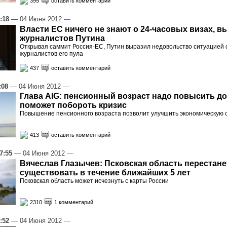
395
оставить комментарий
:18
— 04 Июня 2012
—
Власти ЕС ничего не знают о 24-часовых визах, 
журналистов Путина
Открывая саммит Россия-ЕС, Путин выразил недовольство ситуацией 
журналистов его пула
437
оставить комментарий
:08
— 04 Июня 2012
—
Глава AIG: пенсионный возраст надо повысить до 
поможет побороть кризис
Повышение пенсионного возраста позволит улучшить экономическую с
413
оставить комментарий
7:55
— 04 Июня 2012
—
Вячеслав Глазычев: Псковская область перестане
существовать в течение ближайших 5 лет
Псковская область может исчезнуть с карты России
2310
1 комментарий
:52
— 04 Июня 2012
—