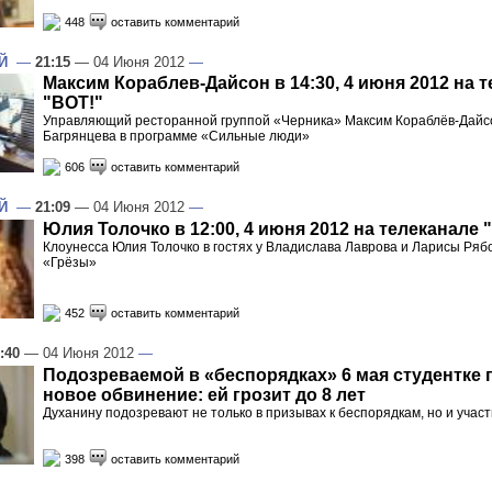
448
оставить комментарий
Й
—
21:15
— 04 Июня 2012
—
Максим Кораблев-Дайсон в 14:30, 4 июня 2012 на 
"ВОТ!"
Управляющий ресторанной группой «Черника» Максим Кораблёв-Дайсон
Багрянцева в программе «Сильные люди»
606
оставить комментарий
Й
—
21:09
— 04 Июня 2012
—
Юлия Толочко в 12:00, 4 июня 2012 на телеканале 
Клоунесса Юлия Толочко в гостях у Владислава Лаврова и Ларисы Ряб
«Грёзы»
452
оставить комментарий
:40
— 04 Июня 2012
—
Подозреваемой в «беспорядках» 6 мая студентке
новое обвинение: ей грозит до 8 лет
Духанину подозревают не только в призывах к беспорядкам, но и участ
398
оставить комментарий