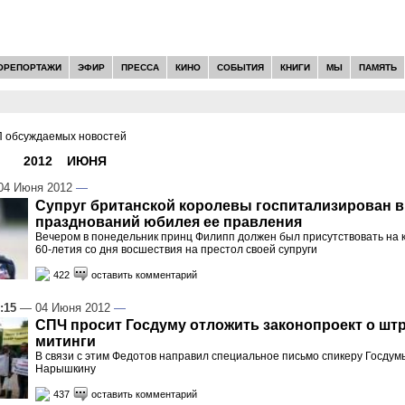
ОРЕПОРТАЖИ
ЭФИР
ПРЕССА
КИНО
СОБЫТИЯ
КНИГИ
МЫ
ПАМЯТЬ
 обсуждаемых новостей
И -
2012
»
ИЮНЯ
»
04
4 Июня 2012
—
Супруг британской королевы госпитализирован в
празднований юбилея ее правления
Вечером в понедельник принц Филипп должен был присутствовать на к
60-летия со дня восшествия на престол своей супруги
422
оставить комментарий
:15
— 04 Июня 2012
—
СПЧ просит Госдуму отложить законопроект о шт
митинги
В связи с этим Федотов направил специальное письмо спикеру Госду
Нарышкину
437
оставить комментарий