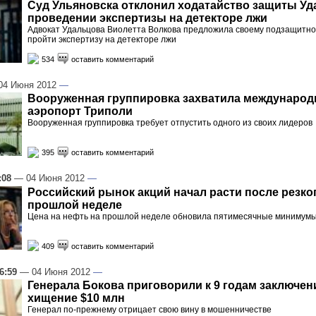
Суд Ульяновска отклонил ходатайство защиты Уд
проведении экспертизы на детекторе лжи
Адвокат Удальцова Виолетта Волкова предложила своему подзащитн
пройти экспертизу на детекторе лжи
534
оставить комментарий
4 Июня 2012
—
Вооруженная группировка захватила междунаро
аэропорт Триполи
Вооруженная группировка требует отпустить одного из своих лидеров
395
оставить комментарий
:08
— 04 Июня 2012
—
Российский рынок акций начал расти после резко
прошлой неделе
Цена на нефть на прошлой неделе обновила пятимесячные минимум
409
оставить комментарий
6:59
— 04 Июня 2012
—
Генерала Бокова приговорили к 9 годам заключен
хищение $10 млн
Генерал по-прежнему отрицает свою вину в мошенничестве