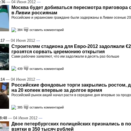
:36
— 04 Июня 2012
—
Москва будет добиваться пересмотра приговора
в Ливии россиянам
Российские и украинские граждане были задержаны в Ливии осенью 20
384
оставить комментарий
:17
— 04 Июня 2012
—
Строителям стадиона для Евро-2012 задолжали €2
грозятся сорвать церемонию открытия
Сами рабочие заявляют, что им задолжали в десять раз больше
439
оставить комментарий
:14
— 04 Июня 2012
—
Российские фондовые торги закрылись ростом, д
на 20 копеек впервые за долгое время
Российский рынок акций начал расти в середине дня впервые за про
385
оставить комментарий
8:48
— 04 Июня 2012
—
Двое петербургских полицейских признались в п
взятки в 350 тысяч рублей