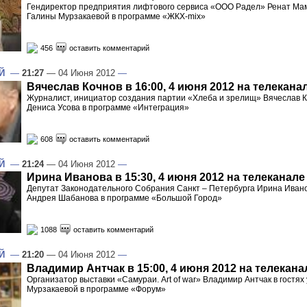
Гендиректор предприятия лифтового сервиса «ООО Радел» Ренат Мамл
Галины Мурзакаевой в программе «ЖКХ-mix»
456
оставить комментарий
Й
—
21:27
— 04 Июня 2012
—
Вячеслав Кочнов в 16:00, 4 июня 2012 на телекана
Журналист, инициатор создания партии «Хлеба и зрелищ» Вячеслав Ко
Дениса Усова в программе «Интеграция»
608
оставить комментарий
Й
—
21:24
— 04 Июня 2012
—
Ирина Иванова в 15:30, 4 июня 2012 на телеканале
Депутат Законодательного Собрания Санкт – Петербурга Ирина Иванов
Андрея Шабанова в программе «Большой Город»
1088
оставить комментарий
Й
—
21:20
— 04 Июня 2012
—
Владимир Антчак в 15:00, 4 июня 2012 на телекана
Организатор выставки «Самураи. Art of war» Владимир Антчак в гостях
Мурзакаевой в программе «Форум»