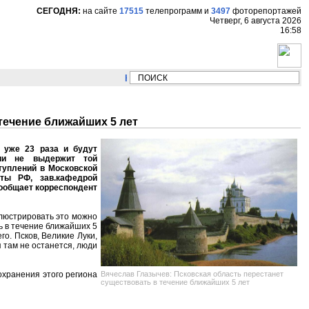
СЕГОДНЯ:
на сайте
17515
телепрограмм
и
3497
фоторепортажей
Четверг, 6 августа 2026
16:58
НОВОСТИ:
Сергей Цыпляев "Мир как никогда
течение ближайших 5 лет
 уже 23 раза и будут
сии не выдержит той
ступлений в Московской
ты РФ, зав.кафедрой
ообщает корреспондент
ллюстрировать это можно
ь в течение ближайших 5
го. Псков, Великие Луки,
 там не останется, люди
Вячеслав Глазычев: Псковская область перестанет
сохранения этого региона
существовать в течение ближайших 5 лет