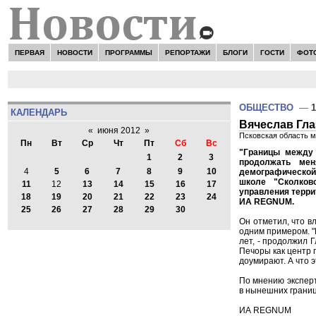
ПЕРВАЯ
НОВОСТИ
ПРОГРАММЫ
РЕПОРТАЖИ
БЛОГИ
ГОСТИ
ФОТ
ОБЩЕСТВО
—
1
КАЛЕНДАРЬ
Вячеслав Гла
«
июня 2012
»
Псковская область м
Пн
Вт
Ср
Чт
Пт
Сб
Вс
"Границы между 
1
2
3
продолжать мен
4
5
6
7
8
9
10
демографической 
школе "Сколков
11
12
13
14
15
16
17
управления терри
18
19
20
21
22
23
24
ИА REGNUM.
25
26
27
28
29
30
Он отметил, что в
одним примером. "
лет, - продолжил Г
Печоры как центр 
доумирают. А что э
По мнению эксперт
в нынешних границ
ИА REGNUM