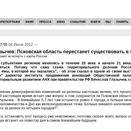
ОРЕПОРТАЖИ
ЭФИР
ПРЕССА
КИНО
СОБЫТИЯ
КНИГИ
МЫ
ПАМЯТЬ
7:55
04 Июня 2012
—
зычев: Псковская область перестанет существовать в 
ожет исчезнуть с карты России
субъектами регионов менялись в течение 20 века и начале 21 века
яться. Потому что сама схема территориального деления Рос
ямы, в которой мы оказались", - об этом сказал в одном из своих вы
о" директор института продвижения инноваций Общественной пала
ториальным развитием АНХ при правительстве РФ Вячеслав Глазычев, с
лияние демографических изменений на регионы настолько велико, что прои
В настоящее время встает уже вопрос о том, сохранится ли Псковская област
лазычев. - В ближайшие 5-7 лет там останется ровно 4 города, и больше ниче
паломничества и Дно как железнодорожная точка. Больше никакого населения
то за регион из четырех городов?".
а, остановить этот процесс уже невозможно, поэтому, скорее всего, вопрос 
ах встанет на повестку дня в самом ближайшем будущем.