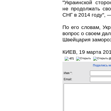
"Украинской стор
не продолжать сво
СНГ в 2014 году", —
По его словам, Ук
вопрос о своем да
Швейцария замороз
КИЕВ, 19 марта 20
471
(
Поделись н
Имя *:
Email: