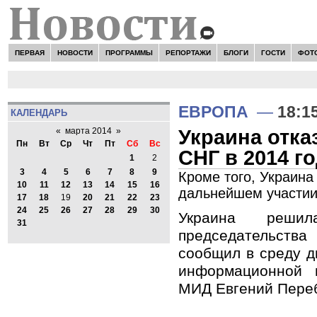
ПЕРВАЯ
НОВОСТИ
ПРОГРАММЫ
РЕПОРТАЖИ
БЛОГИ
ГОСТИ
ФОТ
ЕВРОПА
—
18:1
КАЛЕНДАРЬ
Украина отка
«
марта 2014
»
Пн
Вт
Ср
Чт
Пт
Сб
Вс
СНГ в 2014 г
1
2
3
4
5
6
7
8
9
Кроме того, Украина
10
11
12
13
14
15
16
дальнейшем участии
17
18
19
20
21
22
23
24
25
26
27
28
29
30
Украина решил
31
председательства
сообщил в среду д
информационной п
МИД Евгений Пере