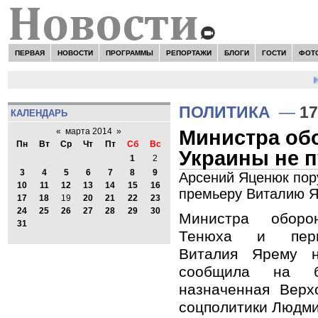
ПЕРВАЯ
НОВОСТИ
ПРОГРАММЫ
РЕПОРТАЖИ
БЛОГИ
ГОСТИ
ФОТ
Н
ПОЛИТИКА
—
17
КАЛЕНДАРЬ
Министра об
«
марта 2014
»
Пн
Вт
Ср
Чт
Пт
Сб
Вс
Украины не 
1
2
3
4
5
6
7
8
9
Арсений Яценюк пор
10
11
12
13
14
15
16
премьеру Виталию Я
17
18
19
20
21
22
23
24
25
26
27
28
29
30
Министра обор
31
Тенюха и перв
Виталия Ярему 
сообщила на б
назначенная Верх
соцполитики Людми