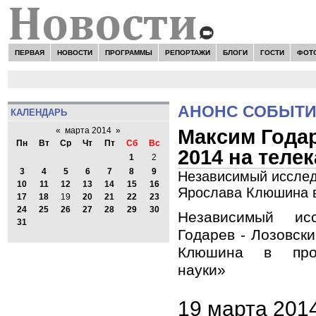
ПЕРВАЯ
НОВОСТИ
ПРОГРАММЫ
РЕПОРТАЖИ
БЛОГИ
ГОСТИ
ФОТ
АНОНС СОБЫТ
КАЛЕНДАРЬ
Максим Годар
«
марта 2014
»
Пн
Вт
Ср
Чт
Пт
Сб
Вс
2014 на теле
1
2
3
4
5
6
7
8
9
Независимый исследо
10
11
12
13
14
15
16
Ярослава Клюшина в
17
18
19
20
21
22
23
24
25
26
27
28
29
30
Независимый ис
31
Годарев - Лозовски
Клюшина в про
науки»
19 марта 201