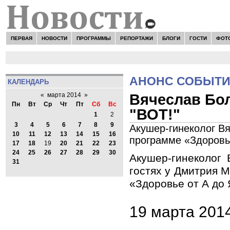
ПЕРВАЯ
НОВОСТИ
ПРОГРАММЫ
РЕПОРТАЖИ
БЛОГИ
ГОСТИ
ФОТ
АНОНС СОБЫТ
КАЛЕНДАРЬ
Вячеслав Бол
«
марта 2014
»
Пн
Вт
Ср
Чт
Пт
Сб
Вс
"ВОТ!"
1
2
3
4
5
6
7
8
9
Акушер-гинеколог Вя
10
11
12
13
14
15
16
программе «Здоровь
17
18
19
20
21
22
23
24
25
26
27
28
29
30
Акушер-гинеколог 
31
гостях у Дмитрия 
«Здоровье от А до
19 марта 201