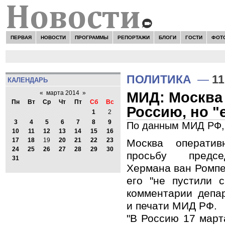
ПЕРВАЯ
НОВОСТИ
ПРОГРАММЫ
РЕПОРТАЖИ
БЛОГИ
ГОСТИ
ФОТ
ПОЛИТИКА
—
11
КАЛЕНДАРЬ
МИД: Москва 
«
марта 2014
»
Пн
Вт
Ср
Чт
Пт
Сб
Вс
Россию, но "
1
2
3
4
5
6
7
8
9
По данным МИД РФ, 
10
11
12
13
14
15
16
17
18
19
20
21
22
23
Москва оператив
24
25
26
27
28
29
30
просьбу предсе
31
Хермана ван Ромпе
его "не пустили с
комментарии депа
и печати МИД РФ.
"В Россию 17 март