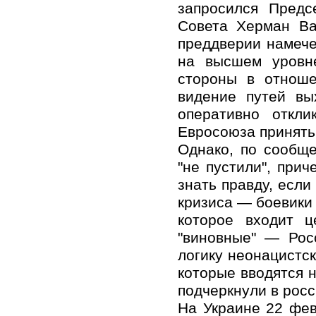
запросился Предс
Совета Херман В
преддверии намече
на высшем уровн
стороны в отноше
видение путей вы
оперативно откл
Евросоюза принять 
Однако, по сообщ
"не пустили", прич
знать правду, если
кризиса — боевики 
которое входит 
"виновные" — Рос
логику неонацистск
которые вводятся н
подчеркнули в рос
На Украине 22 фе