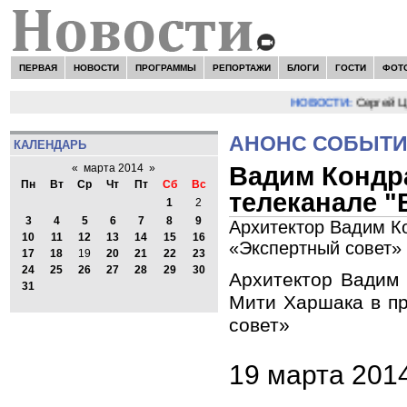
ПЕРВАЯ
НОВОСТИ
ПРОГРАММЫ
РЕПОРТАЖИ
БЛОГИ
ГОСТИ
ФОТ
НОВОСТИ:
Сергей Цып
АНОНС СОБЫТ
КАЛЕНДАРЬ
Вадим Кондра
«
марта 2014
»
Пн
Вт
Ср
Чт
Пт
Сб
Вс
телеканале "
1
2
3
4
5
6
7
8
9
Архитектор Вадим К
10
11
12
13
14
15
16
«Экспертный совет»
17
18
19
20
21
22
23
24
25
26
27
28
29
30
Архитектор Вадим 
31
Мити Харшака в п
совет»
19 марта 201