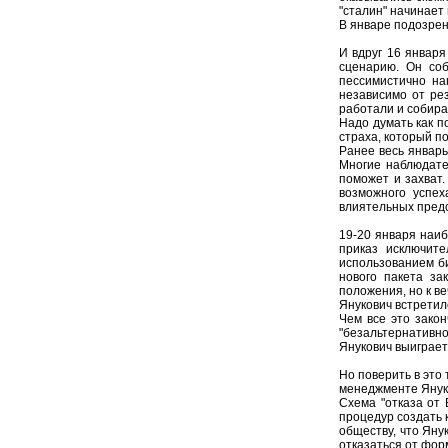
"сталин" начинает
В январе подозрени
И вдруг 16 января
сценарию. Он соб
пессимистично нап
независимо от рез
работали и собира
Надо думать как п
страха, который п
Ранее весь январь
Многие наблюдател
поможет и захват.
возможного успех
влиятельных предс
19-20 января наиб
приказ исключит
использованием би
нового пакета за
положения, но к в
Янукович встретилс
Чем все это закон
"безальтернативно
Янукович выиграет
Но поверить в это
менеджменте Янук
Схема "отказа от 
процедур создать 
обществу, что Яну
отказаться от фор