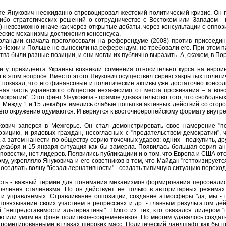
те Янукович неожиданно спровоцировал жестокий политический кризис. Он 
либо стратегических решений о сотрудничестве с Востоком или Западом -
 невозможно иначе как через открытые дебаты, через консультации с оппоз
еские механизмы достижения консенсуса.
рландии сначала проголосовали на референдуме (2008) против присоедине
Чехии и Польше не выносили на референдум, но требовали его. При этом па
тва были разные позиции, и они могли их публично выразить. А, скажем, в П
ли у президента Украины возникли сомнения относительно курса на еврои
 в этом вопросе. Вместо этого Янукович осуществил серию закрытых полити
ь показал, что его финансовые и политические активы уже достаточно консо
ая часть украинского общества независимо от места проживания – а вовс
ократии". Этот финт Януковича - прямое доказательство того, что свободных 
Между 1 и 15 декабря имелись слабые попытки активных действий со сторон
и его окружение одумаются. И вернутся к восточноеропейскому формату внутре
кович заперся в Межгорье. Он стал демонстрировать свое намерение "п
зицию, и рядовых граждан, несогласных с "предательством демократии", ч
, а затем нанести по обществу серию точечных ударов: одних - подкупить, д
екабря и 15 января ситуация как бы замерла. Появилась большая серия ан
 повестки, нет лидеров. Появились публикациии и о том, что Европа и США от
ому, укрепляло Януковича и его советников в том, что Майдан "геттоизируетс
 оседлать волну "безальтернативности" - создать типичную ситуацию переход
сть - важный термин для понимания механизмов формирования персоналис
овления сталинизма. Но он действует не только в авторитарных режимах. 
 и управляемых. Стравливание оппозиции, создание атмосферы "да, мы - 
 повязывание своих участием в репрессиях и др. - главным результатом д
 "непредставимости альтернативы". Никто из тех, кто оказался лидером 
 или умом на фоне политиков-современников. Но многим удавалось создат
рометированными в глазах широких масс. Политический ландшафт как бы пр