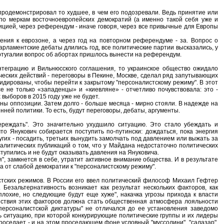
продемонстрировал то худшее, в чем его подозревали. Ведь принятие или
 по меркам восточноевропейских демократий (а именно такой себя уже и
ицией, через референдум - иначе говоря, через все привычные для Европы
ния к еврозоне, а через год на повторном референдуме - за. Вопрос о
рламентские дебаты длились год, все политические партии высказались, у
ортугалии вопрос об абортах пришлось вынести на референдум.
нтеграцию и Вильнюсского соглашения, то украинское общество ожидало
ческих действий - переговоры в Пекине, Москве, сделал ряд запутывающих
лидированы, чтобы перейти к закрытому "персоналистскому режиму". В этот
е не только «западенцы» и «киевляне» - отчетливо почувствовала: это -
выборов в 2015 году уже не будет.
ы оппозиции. Затем долго - больше месяца - мирно стояли. В надежде на
нней политики. То есть, будут переговоры, дебаты, аргументы.
ереждать". Это значительно ухудшило ситуацию. Это стало убеждать и
то Янукович собирается поступить по-путински: дождаться, пока энергия
ругих - посадить, третьих вынудить замолчать под давлением или выжать за
алитических публикаций о том, что у Майдана недостаточно политических
ступились и не будут оказывать давления на Януковича.
я", замкнется в себе, утратит активное внимание общества. И в результате
а от слабой демократии к "персоналистскому режиму".
тских режимов. В России его ввел политический философ Михаил Гефтер
Безальтернативность возникает как результат нескольких факторов, как
плохие, но следующие будут еще хуже", накачка угрозы прихода к власти
ействия этих факторов должна стать общественная атмосфера лояльности
"персоналистской диктатуры" не отличался до ее установления заведомо
ь ситуацию, при которой конкурирующие политические группы и их лидеры
оседает - и на этом проседающем фоне условный "муссолини", "салазар",