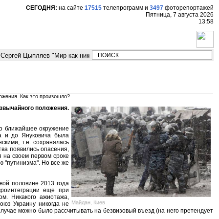
СЕГОДНЯ:
на сайте
17515
телепрограмм
и
3497
фоторепортажей
Пятница, 7 августа 2026
13:58
ргей Цыпляев "Мир как никогда близко стоит к угрозе третьей мировой в
ложения. Как это произошло?
резвычайного положения.
его ближайшее окружение
ка и до Януковича была
скими, т.е. сохранялась
тва появились опасения,
я на своем первом сроке
ю "путинизма". Но все же
вой половине 2013 года
вроинтеграции еще при
м. Никакого ажиотажа,
Майдан, Киев
оюз Украину никогда не
 случае можно было рассчитывать на безвизовый въезд (на него претендует