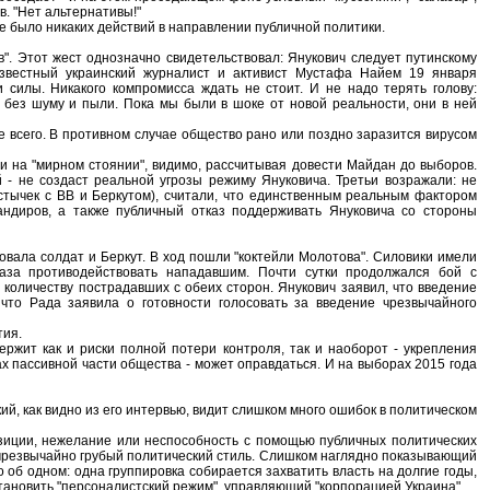
. "Нет альтернативы!"
 не было никаких действий в направлении публичной политики.
в". Этот жест однозначно свидетельствовал: Янукович следует путинскому
Известный украинский журналист и активист Мустафа Найем 19 января
и силы. Никакого компромисса ждать не стоит. И не надо терять голову:
, без шуму и пыли. Пока мы были в шоке от новой реальности, они в ней
е всего. В противном случае общество рано или поздно заразится вирусом
и на "мирном стоянии", видимо, рассчитывая довести Майдан до выборов.
й - не создаст реальной угрозы режиму Януковича. Третьи возражали: не
 стычек с ВВ и Беркутом), считали, что единственным реальным фактором
андиров, а также публичный отказ поддерживать Януковича со стороны
вала солдат и Беркут. В ход пошли "коктейли Молотова". Силовики имели
аза противодействовать нападавшим. Почти сутки продолжался бой с
количеству пострадавших с обеих сторон. Янукович заявил, что введение
что Рада заявила о готовности голосовать за введение чрезвычайного
тия.
ержит как и риски полной потери контроля, так и наоборот - укрепления
рах пассивной части общества - может оправдаться. И на выборах 2015 года
й, как видно из его интервью, видит слишком много ошибок в политическом
позиции, нежелание или неспособность с помощью публичных политических
то чрезвычайно грубый политический стиль. Слишком наглядно показывающий
о об одном: одна группировка собирается захватить власть на долгие годы,
тановить "персоналистский режим", управляющий "корпорацией Украина".