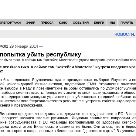
ОРЕПОРТАЖИ
ЭФИР
ПРЕССА
КИНО
СОБЫТИЯ
КНИГИ
МЫ
ПАМЯТЬ
НОВОСТИ:
Се
04:02
29 Января 2014
—
 попытка убить республику
все было тихо. А сейчас там "коктейли Молотова" и угроза введения чрезвычайного по
е все было тихо. А сейчас там "коктейли Молотова" и угроза введения ч
о?
то был недоволен Януковичем, ждали президентских выборов. Янукович и 
ой консолидацией бизнес-активов, подгребали СМИ. Украинская полити
же выборы в Раду и президентские выборы оставались по духу республикан
 выборы сменить власть. Теперь же у значительной части украинского общес
сто поддержания молодых украинских республиканских традиций, собираетс
ля несменяемого "персоналистского режима", т.е. устроить собственную верси
асения и предположения.
 Вильнюсе предстояло подписывать документ о сотрудничестве с ЕС. В пер
й процесс" казался вполне рутинным. Янукович занимался вопросами е
ние сотрудничества с ЕС украинцы воспринимали со здоровым скепсисо
дежд вокруг этого Вильнюсского саммита не было. Считалось, что в Еврос
ное - это просто направленные в бесконечность "дорожные карты". В лучшем