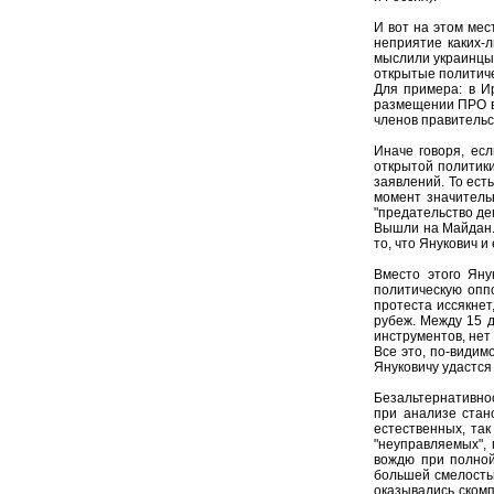
И вот на этом мес
неприятие каких-
мыслили украинцы)
открытые политич
Для примера: в И
размещении ПРО в 
членов правительс
Иначе говоря, ес
открытой политики
заявлений. То ест
момент значительн
"предательство дем
Вышли на Майдан. 
то, что Янукович 
Вместо этого Яну
политическую оппо
протеста иссякнет
рубеж. Между 15 д
инструментов, нет
Все это, по-видим
Януковичу удастся
Безальтернативно
при анализе стан
естественных, так
"неуправляемых",
вождю при полной
большей смелостью
оказывались скомп