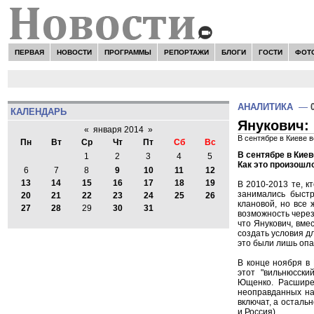
ПЕРВАЯ
НОВОСТИ
ПРОГРАММЫ
РЕПОРТАЖИ
БЛОГИ
ГОСТИ
ФОТ
АНАЛИТИКА
—
КАЛЕНДАРЬ
Янукович:
«
января 2014
»
В сентябре в Киеве 
Пн
Вт
Ср
Чт
Пт
Сб
Вс
В сентябре в Киев
1
2
3
4
5
Как это произошл
6
7
8
9
10
11
12
13
14
15
16
17
18
19
В 2010-2013 те, к
занимались быстр
20
21
22
23
24
25
26
клановой, но все 
27
28
29
30
31
возможность через
что Янукович, вме
создать условия д
это были лишь оп
В конце ноября в
этот "вильнюсски
Ющенко. Расшире
неоправданных на
включат, а осталь
и Россия).