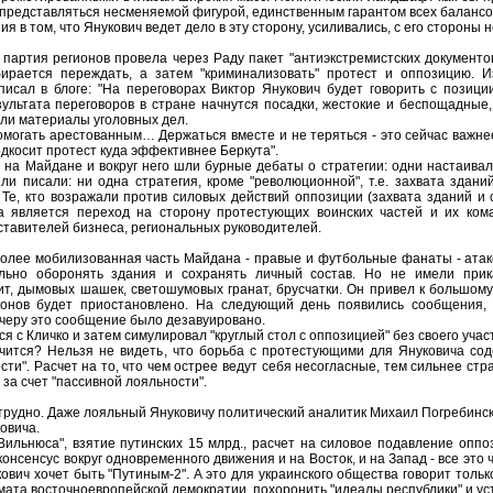
 представляться несменяемой фигурой, единственным гарантом всех балансов
я в том, что Янукович ведет дело в эту сторону, усиливались, с его стороны
 партия регионов провела через Раду пакет "антиэкстремистских документо
ирается переждать, а затем "криминализовать" протест и оппозицию. 
исал в блоге: "На переговорах Виктор Янукович будет говорить с позици
ультата переговоров в стране начнутся посадки, жестокие и беспощадные
ли материалы уголовных дел.
омогать арестованным… Держаться вместе и не теряться - это сейчас важне
одкосит протест куда эффективнее Беркута".
 на Майдане и вокруг него шли бурные дебаты о стратегии: одни настаивал
и писали: ни одна стратегия, кроме "революционной", т.е. захвата здани
 Те, кто возражали против силовых действий оппозиции (захвата зданий и
а является переход на сторону протестующих воинских частей и их ком
тавителей бизнеса, региональных руководителей.
олее мобилизованная часть Майдана - правые и футбольные фанаты - атако
ельно оборонять здания и сохранять личный состав. Но не имели прик
т, дымовых шашек, светошумовых гранат, брусчатки. Он привел к большому 
конов будет приостановлено. На следующий день появились сообщения, 
ечеру это сообщение было дезавуировано.
я с Кличко и затем симулировал "круглый стол с оппозицией" без своего учас
чится? Нельзя не видеть, что борьба с протестующими для Януковича сод
сти". Расчет на то, что чем острее ведут себя несогласные, тем сильнее ст
 за счет "пассивной лояльности".
 трудно. Даже лояльный Януковичу политический аналитик Михаил Погребински
овича.
Вильнюса", взятие путинских 15 млрд., расчет на силовое подавление оп
консенсус вокруг одновременного движения и на Восток, и на Запад - все э
кович хочет быть "Путиным-2". А это для украинского общества говорит тольк
мата восточноевропейской демократии, похоронить "идеалы республики" и ус