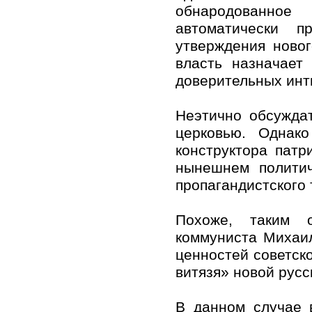
обнародованно
автоматически п
утверждения новог
власть назначает
доверительных инт
Неэтично обсужда
церковью. Однако
конструктора патр
нынешнем политич
пропагандистского 
Похоже, таким о
коммуниста Михаил
ценностей советско
витязя» новой русс
В данном случае 