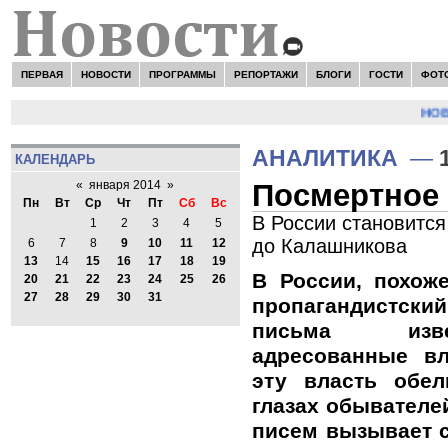
ПЕРВАЯ
НОВОСТИ
ПРОГРАММЫ
РЕПОРТАЖИ
БЛОГИ
ГОСТИ
ФОТ
НОВОС
АНАЛИТИКА
—
КАЛЕНДАРЬ
Посмертное
«
января 2014
»
Пн
Вт
Ср
Чт
Пт
Сб
Вс
В России становитс
1
2
3
4
5
до Калашникова
6
7
8
9
10
11
12
13
14
15
16
17
18
19
В России, похож
20
21
22
23
24
25
26
27
28
29
30
31
пропагандистски
письма изв
адресованные в
эту власть обе
глазах обывателе
писем вызывает с