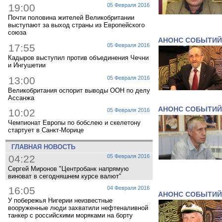
19:00
05 Февраля 2016
Почти половина жителей Великобритании
выступают за выход страны из Европейского
союза
АНОНС СОБЫТИЙ
17:55
05 Февраля 2016
Кадыров выступил против объединения Чечни
и Ингушетии
13:00
05 Февраля 2016
Великобритания оспорит выводы ООН по делу
Ассанжа
АНОНС СОБЫТИЙ
10:02
05 Февраля 2016
Чемпионат Европы по бобслею и скелетону
стартует в Санкт-Морице
ГЛАВНАЯ НОВОСТЬ
04:22
05 Февраля 2016
Сергей Миронов "Центробанк напрямую
виноват в сегодняшнем курсе валют"
16:05
04 Февраля 2016
АНОНС СОБЫТИЙ
У побережья Нигерии неизвестные
вооруженные люди захватили нефтеналивной
танкер с российскими моряками на борту