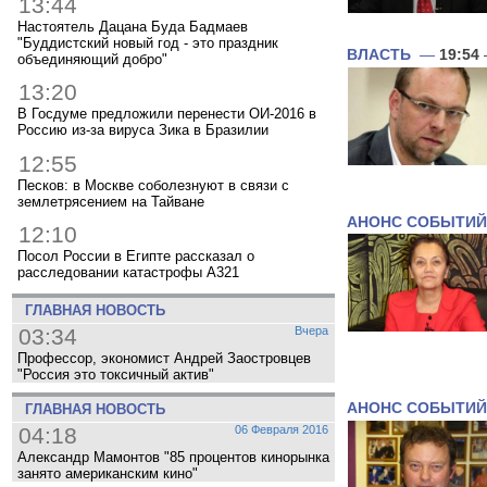
13:44
Настоятель Дацана Буда Бадмаев
"Буддистский новый год - это праздник
ВЛАСТЬ
—
19:54
объединяющий добро"
13:20
В Госдуме предложили перенести ОИ-2016 в
Россию из-за вируса Зика в Бразилии
12:55
Песков: в Москве соболезнуют в связи с
землетрясением на Тайване
АНОНС СОБЫТИЙ
12:10
Посол России в Египте рассказал о
расследовании катастрофы A321
ГЛАВНАЯ НОВОСТЬ
03:34
Вчера
Профессор, экономист Андрей Заостровцев
"Россия это токсичный актив"
АНОНС СОБЫТИЙ
ГЛАВНАЯ НОВОСТЬ
04:18
06 Февраля 2016
Александр Мамонтов "85 процентов кинорынка
занято американским кино"