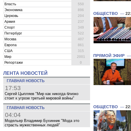
Власть
550
Экономика
896
ОБЩЕСТВО
—
22
Церковь
204
Армия
237
Спорт
349
Петербург
522
Москва
407
Европа
861
США
315
ПРЯМОЙ ЭФИР
Мир
2001
Репортажи
0
ЛЕНТА НОВОСТЕЙ
ГЛАВНАЯ НОВОСТЬ
17:53
Сергей Цыпляев "Мир как никогда близко
стоит к угрозе третьей мировой войны"
ОБЩЕСТВО
—
22
ГЛАВНАЯ НОВОСТЬ
04:04
Модельер Владимир Бухинник "Мода это
страсть мужественных людей"