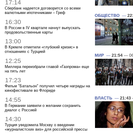
17:14
Сбербанк надеется договорится со всеми
валютными ипотечниками – Греф
ОБЩЕСТВО
—
22
16:30
В России в IV квартале начнут выпускать
продовольственные карты
13:00
В Кремле отметили «глубокий кризис» в
отношениях с Турцией
МИР
—
21:54
— 06
12:25
Миллера переизбрали главой «Газпрома» еще
на пять лет
17:23
Фильм "Батальон" получил четыре награды на
кинофестивале во Флориде
ВЛАСТЬ
—
21:43
14:55
В Германии заявили о желании сохранить
диалог с Россией
14:30
Турция уведомила Москву о введении
«журналистских виз» для российской прессы