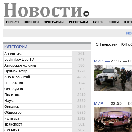
ПЕРВАЯ
НОВОСТИ
ПРОГРАММЫ
РЕПОРТАЖИ
БЛОГИ
ГОСТИ
ФОТ
НОВОСТ
ТОП новостей
|
ТОП о
КАТЕГОРИИ
ВСЕ НОВОСТИ 
Аналитика
261
Lushnikov Live TV
747
МИР
—
23:17
— 06
Авторская колонка
580
Прямой эфир
1291
Анонс событий
4258
Репортажи
124
Остроумно
19
Политика
3419
Наука
2220
МИР
—
22:55
— 06
Финансы
2159
Общество
5830
Культура
1182
Транспорт
561
События
902