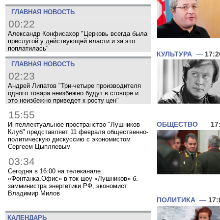
ГЛАВНАЯ НОВОСТЬ
00:22
Александр Конфисахор "Церковь всегда была
прислугой у действующей власти и за это
поплатилась"
КУЛЬТУРА
—
17:2
ГЛАВНАЯ НОВОСТЬ
02:23
Андрей Липатов "Три-четыре производителя
одного товара неизбежно будут в сговоре и
это неизбежно приведет к росту цен"
15:55
Интеллектуальное пространство "Лушников-
ОБЩЕСТВО
—
17
Клуб" представляет 11 февраля общественно-
политическую дискуссию с экономистом
Сергеем Цыпляевым
03:34
Сегодня в 16:00 на телеканале
«Фонтанка.Офис» в ток-шоу «Лушников» б.
замминистра энергетики РФ, экономист
Владимир Милов
ПОЛИТИКА
—
17:
КАЛЕНДАРЬ