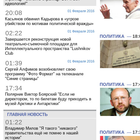
идеология!"
20:08
01 Февраля 2016
Касьянов обвинил Кадырова в «угрозе
убийством по мотивам политической вражды»
02:22
01 Февраля 2016
ПОЛИТИКА
—
18:
Завершается реконструкция новой
театрально-съемочной площадки для
Интеллектуального пространства "Lushnikov
Club
01:39
01 Февраля 2016
Сергей Алфимов возобновляет свою
программу "Фото Формат" на телеканале
"Синие страницы"
ПОЛИТИКА
—
17:
17:34
Полярник Виктор Боярский "Если не
директором, то по билетам буду приходить в
музей Арктики и Антарктики"
ГЛАВНАЯ НОВОСТЬ
01:22
Владимир Милов "Я такого "никакого"
ПОЛИТИКА
—
17:
правительства ещё не помню в нашей
истории"