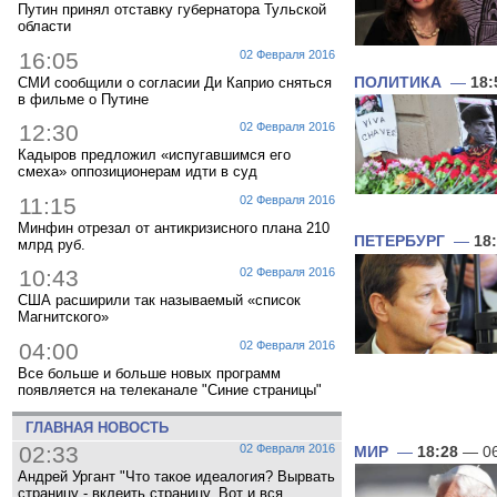
Путин принял отставку губернатора Тульской
области
16:05
02 Февраля 2016
ПОЛИТИКА
—
18:
СМИ сообщили о согласии Ди Каприо сняться
в фильме о Путине
12:30
02 Февраля 2016
Кадыров предложил «испугавшимся его
смеха» оппозиционерам идти в суд
11:15
02 Февраля 2016
Минфин отрезал от антикризисного плана 210
ПЕТЕРБУРГ
—
18
млрд руб.
10:43
02 Февраля 2016
США расширили так называемый «список
Магнитского»
04:00
02 Февраля 2016
Все больше и больше новых программ
появляется на телеканале "Синие страницы"
ГЛАВНАЯ НОВОСТЬ
02:33
02 Февраля 2016
МИР
—
18:28
— 06
Андрей Ургант "Что такое идеалогия? Вырвать
страницу - вклеить страницу. Вот и вся