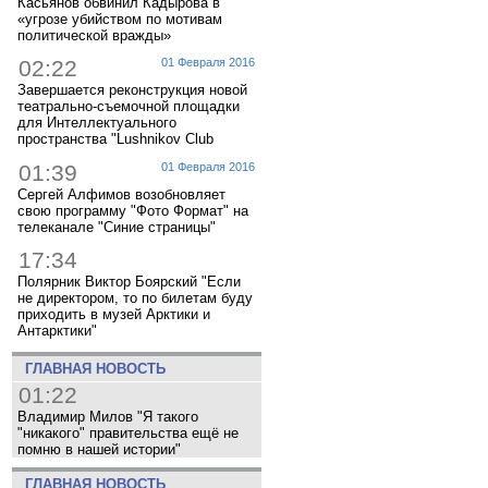
Касьянов обвинил Кадырова в
«угрозе убийством по мотивам
политической вражды»
02:22
01 Февраля 2016
Завершается реконструкция новой
театрально-съемочной площадки
для Интеллектуального
пространства "Lushnikov Club
01:39
01 Февраля 2016
Сергей Алфимов возобновляет
свою программу "Фото Формат" на
телеканале "Синие страницы"
17:34
Полярник Виктор Боярский "Если
не директором, то по билетам буду
приходить в музей Арктики и
Антарктики"
ГЛАВНАЯ НОВОСТЬ
01:22
Владимир Милов "Я такого
"никакого" правительства ещё не
помню в нашей истории"
ГЛАВНАЯ НОВОСТЬ