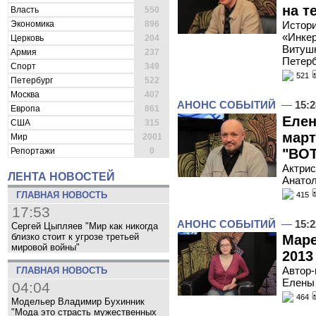
на т
Власть
550
Экономика
896
Истори
«Инкер
Церковь
204
Витушк
Армия
237
Петерб
Спорт
349
521
Петербург
522
Москва
407
АНОНС СОБЫТИЙ
—
15:2
Европа
861
Елен
США
315
март
Мир
2001
"ВОТ
Репортажи
0
Актрис
ЛЕНТА НОВОСТЕЙ
Анатол
ГЛАВНАЯ НОВОСТЬ
415
17:53
АНОНС СОБЫТИЙ
—
15:2
Сергей Цыпляев "Мир как никогда
близко стоит к угрозе третьей
Маре
мировой войны"
2013
Автор-
ГЛАВНАЯ НОВОСТЬ
Елены 
04:04
464
Модельер Владимир Бухинник
"Мода это страсть мужественных