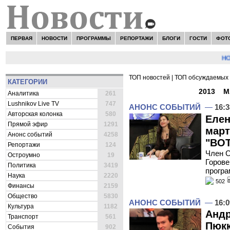
ПЕРВАЯ
НОВОСТИ
ПРОГРАММЫ
РЕПОРТАЖИ
БЛОГИ
ГОСТИ
ФОТ
НОВОС
ТОП новостей
|
ТОП обсуждаемых 
КАТЕГОРИИ
ВСЕ НОВОСТИ -
2013
»
М
Аналитика
261
Lushnikov Live TV
747
АНОНС СОБЫТИЙ
—
16:3
Авторская колонка
580
Елен
Прямой эфир
1291
март
Анонс событий
4258
"ВОТ
Репортажи
124
Член 
Остроумно
19
Горове
Политика
3419
програ
Наука
2220
502
Финансы
2159
Общество
5830
АНОНС СОБЫТИЙ
—
16:0
Культура
1182
Андр
Транспорт
561
Пюкк
События
902