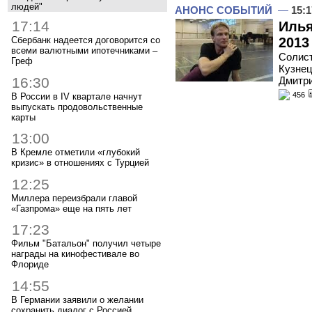
людей"
АНОНС СОБЫТИЙ
—
15:1
17:14
Илья
2013
Сбербанк надеется договорится со
всеми валютными ипотечниками –
Солист
Греф
Кузнец
16:30
Дмитри
456
В России в IV квартале начнут
выпускать продовольственные
карты
13:00
В Кремле отметили «глубокий
кризис» в отношениях с Турцией
12:25
Миллера переизбрали главой
«Газпрома» еще на пять лет
17:23
Фильм "Батальон" получил четыре
награды на кинофестивале во
Флориде
14:55
В Германии заявили о желании
сохранить диалог с Россией