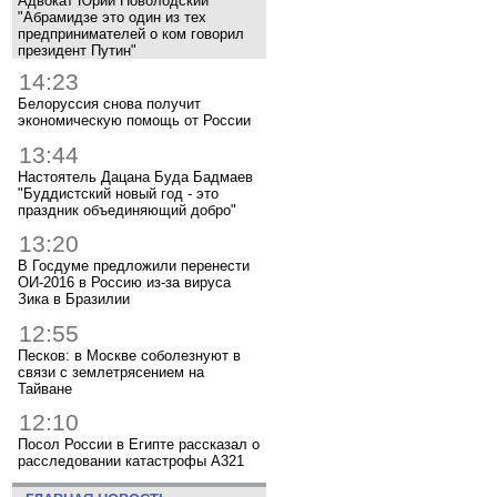
Адвокат Юрий Новолодский
"Абрамидзе это один из тех
предпринимателей о ком говорил
президент Путин"
14:23
Белоруссия снова получит
экономическую помощь от России
13:44
Настоятель Дацана Буда Бадмаев
"Буддистский новый год - это
праздник объединяющий добро"
13:20
В Госдуме предложили перенести
ОИ-2016 в Россию из-за вируса
Зика в Бразилии
12:55
Песков: в Москве соболезнуют в
связи с землетрясением на
Тайване
12:10
Посол России в Египте рассказал о
расследовании катастрофы A321