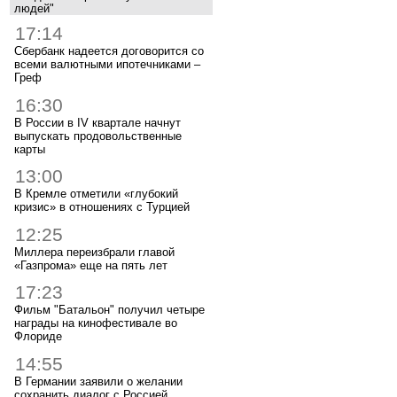
людей"
17:14
Сбербанк надеется договорится со
всеми валютными ипотечниками –
Греф
16:30
В России в IV квартале начнут
выпускать продовольственные
карты
13:00
В Кремле отметили «глубокий
кризис» в отношениях с Турцией
12:25
Миллера переизбрали главой
«Газпрома» еще на пять лет
17:23
Фильм "Батальон" получил четыре
награды на кинофестивале во
Флориде
14:55
В Германии заявили о желании
сохранить диалог с Россией