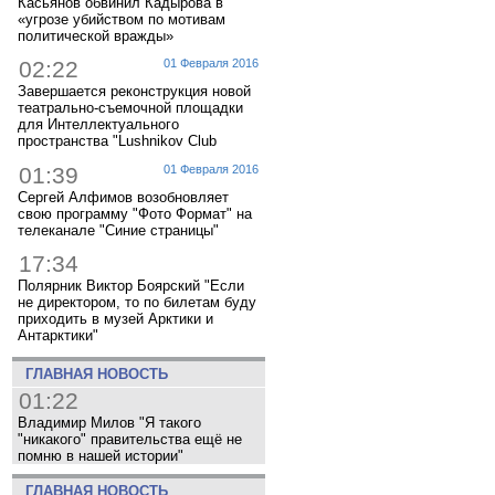
Касьянов обвинил Кадырова в
«угрозе убийством по мотивам
политической вражды»
02:22
01 Февраля 2016
Завершается реконструкция новой
театрально-съемочной площадки
для Интеллектуального
пространства "Lushnikov Club
01:39
01 Февраля 2016
Сергей Алфимов возобновляет
свою программу "Фото Формат" на
телеканале "Синие страницы"
17:34
Полярник Виктор Боярский "Если
не директором, то по билетам буду
приходить в музей Арктики и
Антарктики"
ГЛАВНАЯ НОВОСТЬ
01:22
Владимир Милов "Я такого
"никакого" правительства ещё не
помню в нашей истории"
ГЛАВНАЯ НОВОСТЬ