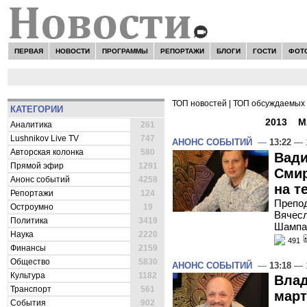
ПЕРВАЯ
НОВОСТИ
ПРОГРАММЫ
РЕПОРТАЖИ
БЛОГИ
ГОСТИ
ФОТ
ТОП новостей
|
ТОП обсуждаемых 
КАТЕГОРИИ
ВСЕ НОВОСТИ -
2013
»
М
Аналитика
261
Lushnikov Live TV
747
АНОНС СОБЫТИЙ
—
13:22
— 1
Авторская колонка
580
Вади
Прямой эфир
1291
Смир
Анонс событий
4258
на т
Репортажи
124
Препод
Остроумно
19
Вячесл
Политика
3419
Шампар
Наука
2220
491
Финансы
2159
Общество
5830
АНОНС СОБЫТИЙ
—
13:18
— 1
Культура
1182
Влад
Транспорт
561
март
События
902