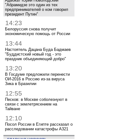
Адвокат Юрий Новолодский
"Абрамидзе это один из тех
предпринимателей о ком говорил
президент Путин"
14:23
Белоруссия снова получит
экономическую помощь от России
13:44
Настоятель Дацана Буда Бадмаев
"Буддистский новый год - это
праздник объединяющий добро"
13:20
В Госдуме предложили перенести
ОИ-2016 в Россию из-за вируса
Зика в Бразилии
12:55
Песков: в Москве соболезнуют в
связи с землетрясением на
Тайване
12:10
Посол России в Египте рассказал о
расследовании катастрофы A321