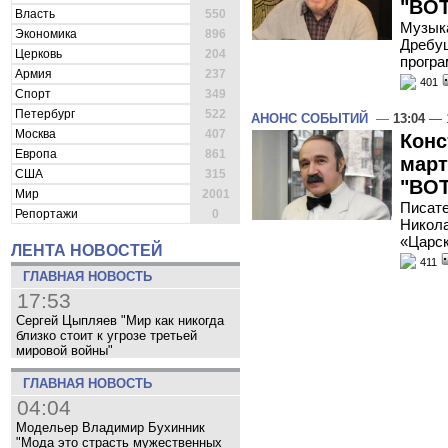
"ВОТ
Власть
550
Музыка
Экономика
896
Дребуш
Церковь
204
програ
Армия
237
401
Спорт
349
Петербург
522
АНОНС СОБЫТИЙ
—
13:04
— 1
Москва
407
Конс
Европа
861
март
США
315
"ВОТ
Мир
2001
Писате
Репортажи
0
Никола
«Царск
ЛЕНТА НОВОСТЕЙ
411
ГЛАВНАЯ НОВОСТЬ
17:53
Сергей Цыпляев "Мир как никогда
близко стоит к угрозе третьей
мировой войны"
ГЛАВНАЯ НОВОСТЬ
04:04
Модельер Владимир Бухинник
"Мода это страсть мужественных