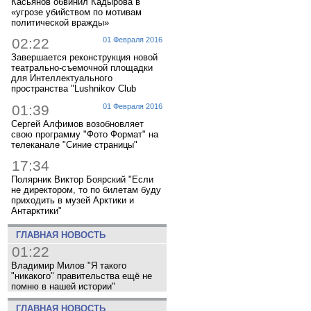
Касьянов обвинил Кадырова в
«угрозе убийством по мотивам
политической вражды»
02:22
01 Февраля 2016
Завершается реконструкция новой
театрально-съемочной площадки
для Интеллектуального
пространства "Lushnikov Club
01:39
01 Февраля 2016
Сергей Алфимов возобновляет
свою программу "Фото Формат" на
телеканале "Синие страницы"
17:34
Полярник Виктор Боярский "Если
не директором, то по билетам буду
приходить в музей Арктики и
Антарктики"
ГЛАВНАЯ НОВОСТЬ
01:22
Владимир Милов "Я такого
"никакого" правительства ещё не
помню в нашей истории"
ГЛАВНАЯ НОВОСТЬ