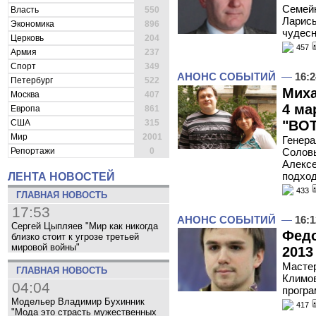
Семейн
Власть
550
Ларисы
Экономика
896
чудесн
Церковь
204
457
Армия
237
Спорт
349
АНОНС СОБЫТИЙ
—
16:2
Петербург
522
Миха
Москва
407
4 ма
Европа
861
"ВОТ
США
315
Мир
2001
Генера
Соловь
Репортажи
0
Алексе
подхо
ЛЕНТА НОВОСТЕЙ
433
ГЛАВНАЯ НОВОСТЬ
17:53
АНОНС СОБЫТИЙ
—
16:1
Сергей Цыпляев "Мир как никогда
Федо
близко стоит к угрозе третьей
мировой войны"
2013
Мастер
ГЛАВНАЯ НОВОСТЬ
Климов
04:04
програ
Модельер Владимир Бухинник
417
"Мода это страсть мужественных