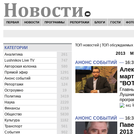
ПЕРВАЯ
НОВОСТИ
ПРОГРАММЫ
РЕПОРТАЖИ
БЛОГИ
ГОСТИ
ФОТ
ТОП новостей
|
ТОП обсуждаемых 
КАТЕГОРИИ
ВСЕ НОВОСТИ -
2013
»
М
Аналитика
261
Lushnikov Live TV
747
АНОНС СОБЫТИЙ
—
16:3
Авторская колонка
580
Алек
Прямой эфир
1291
март
Анонс событий
4258
"ВОТ
Репортажи
124
Главны
Остроумно
19
Лушник
Политика
3419
програ
Наука
2220
441
Финансы
2159
Общество
5830
АНОНС СОБЫТИЙ
—
16:3
Культура
1182
Паве
Транспорт
561
2013
События
902