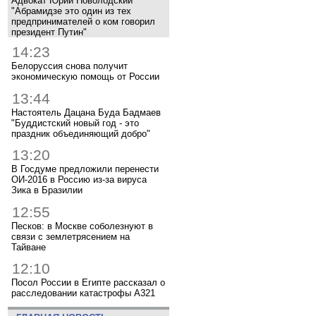
Адвокат Юрий Новолодский
"Абрамидзе это один из тех
предпринимателей о ком говорил
президент Путин"
14:23
Белоруссия снова получит
экономическую помощь от России
13:44
Настоятель Дацана Буда Бадмаев
"Буддистский новый год - это
праздник объединяющий добро"
13:20
В Госдуме предложили перенести
ОИ-2016 в Россию из-за вируса
Зика в Бразилии
12:55
Песков: в Москве соболезнуют в
связи с землетрясением на
Тайване
12:10
Посол России в Египте рассказал о
расследовании катастрофы A321