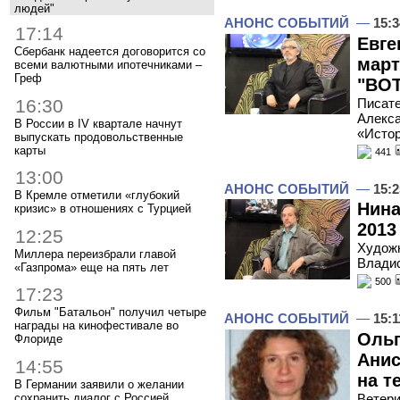
людей"
АНОНС СОБЫТИЙ
—
15:3
17:14
Евге
Сбербанк надеется договорится со
март
всеми валютными ипотечниками –
Греф
"ВОТ
16:30
Писате
Алекса
В России в IV квартале начнут
«Исто
выпускать продовольственные
карты
441
13:00
АНОНС СОБЫТИЙ
—
15:2
В Кремле отметили «глубокий
Нина
кризис» в отношениях с Турцией
2013
12:25
Художн
Миллера переизбрали главой
Владис
«Газпрома» еще на пять лет
500
17:23
Фильм "Батальон" получил четыре
АНОНС СОБЫТИЙ
—
15:1
награды на кинофестивале во
Ольг
Флориде
Анис
14:55
на т
В Германии заявили о желании
сохранить диалог с Россией
Ветери