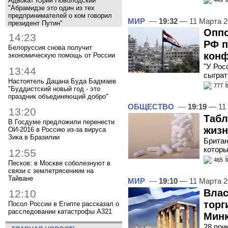
Адвокат Юрий Новолодский
"Абрамидзе это один из тех
предпринимателей о ком говорил
МИР
—
19:32
— 11 Марта 
президент Путин"
Оппо
14:23
РФ п
Белоруссия снова получит
конф
экономическую помощь от России
"У Рос
13:44
сыграт
Настоятель Дацана Буда Бадмаев
777
"Буддистский новый год - это
праздник объединяющий добро"
ОБЩЕСТВО
—
19:19
— 11 
13:20
Табл
В Госдуме предложили перенести
жизн
ОИ-2016 в Россию из-за вируса
Зика в Бразилии
Британ
которы
12:55
465
Песков: в Москве соболезнуют в
связи с землетрясением на
Тайване
МИР
—
19:10
— 11 Марта 
Влас
12:10
торг
Посол России в Египте рассказал о
расследовании катастрофы A321
Мин
28 при