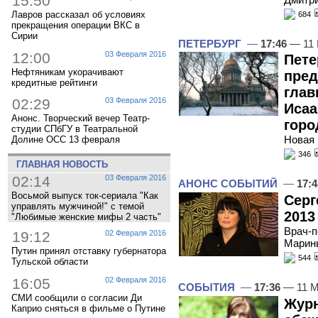
15:50
Лавров рассказал об условиях
684
прекращения операции ВКС в
Сирии
ПЕТЕРБУРГ
—
17:46
— 11 
12:00
03 Февраля 2016
Пете
Нефтяникам укорачивают
пред
кредитные рейтинги
глав
02:29
03 Февраля 2016
Исаа
Анонс. Творческий вечер Театр-
горо
студии СПбГУ в Театральной
Новая 
Долине ОСС 13 февраля
346
ГЛАВНАЯ НОВОСТЬ
02:14
03 Февраля 2016
АНОНС СОБЫТИЙ
—
17:4
Восьмой выпуск ток-сериала "Как
Серг
управлять мужчиной!" с темой
2013
"Любимые женские мифы 2 часть"
Врач-п
19:12
02 Февраля 2016
Марины
Путин принял отставку губернатора
544
Тульской области
16:05
02 Февраля 2016
СОБЫТИЯ
—
17:36
— 11 М
СМИ сообщили о согласии Ди
Журн
Каприо сняться в фильме о Путине