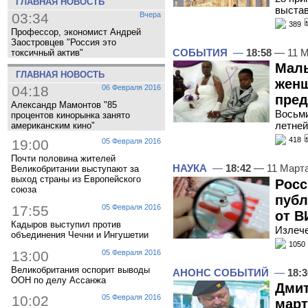
ГЛАВНАЯ НОВОСТЬ
выстав
03:34
Вчера
389
Профессор, экономист Андрей
Заостровцев "Россия это
СОБЫТИЯ
—
18:58
— 11 М
токсичный актив"
Маль
ГЛАВНАЯ НОВОСТЬ
женщ
04:18
06 Февраля 2016
пред
Александр Мамонтов "85
Восьми
процентов кинорынка занято
летне
американским кино"
418
19:00
05 Февраля 2016
Почти половина жителей
НАУКА
—
18:42
— 11 Март
Великобритании выступают за
выход страны из Европейского
Росс
союза
публ
17:55
05 Февраля 2016
от В
Кадыров выступил против
Излече
объединения Чечни и Ингушетии
1050
13:00
05 Февраля 2016
Великобритания оспорит выводы
АНОНС СОБЫТИЙ
—
18:3
ООН по делу Ассанжа
Дмит
10:02
05 Февраля 2016
март