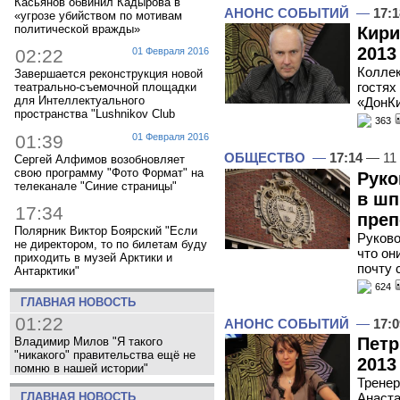
Касьянов обвинил Кадырова в
АНОНС СОБЫТИЙ
—
17:1
«угрозе убийством по мотивам
политической вражды»
Кири
2013
02:22
01 Февраля 2016
Коллек
Завершается реконструкция новой
гостях
театрально-съемочной площадки
для Интеллектуального
«ДонК
пространства "Lushnikov Club
363
01:39
01 Февраля 2016
ОБЩЕСТВО
—
17:14
— 11 
Сергей Алфимов возобновляет
свою программу "Фото Формат" на
Руко
телеканале "Синие страницы"
в шп
17:34
преп
Полярник Виктор Боярский "Если
Руково
не директором, то по билетам буду
что он
приходить в музей Арктики и
почту 
Антарктики"
624
ГЛАВНАЯ НОВОСТЬ
01:22
АНОНС СОБЫТИЙ
—
17:0
Петр
Владимир Милов "Я такого
"никакого" правительства ещё не
2013
помню в нашей истории"
Тренер
ГЛАВНАЯ НОВОСТЬ
Анаста