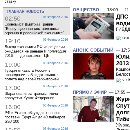
ставку
ОБЩЕСТВО
—
18:00
— 11 
ГЛАВНАЯ НОВОСТЬ
ДПС 
02:50
04 Февраля 2016
води
Экономист Дмитрий Травин
"Коррупционная составляющая
ГИБДД 
огромна в российской экономике"
1450
19:10
03 Февраля 2016
Выход экономики РФ из рецессии
АНОНС СОБЫТИЙ
—
17:5
ожидается не раньше II полугодия
2016г — департамент ЦБ
Юлия
2013
19:00
03 Февраля 2016
Композ
Турция отказала России в
Белост
проведении наблюдательного
полета над своей территорией
557
17:00
03 Февраля 2016
ПРЯМОЙ ЭФИР
—
17:55
—
Шарапова из-за травмы плеча
Журн
пропустит Кубок Федерации
Спут
16:00
03 Февраля 2016
долг
РФ и Египет обсуждают вопрос
поставки Egypt Air до 40 лайнеров
Тибе
SSJ 100
Журнал
03 Февраля 2016
Дмитри