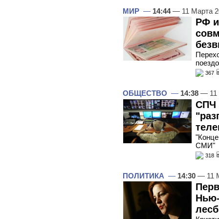
МИР
—
14:44
— 11 Марта 
РФ и
совм
безв
Перехо
поездо
367
ОБЩЕСТВО
—
14:38
— 11 
СПЧ 
"раз
теле
"Конце
СМИ"
318
ПОЛИТИКА
—
14:30
— 11 
Перв
Нью-
лесб