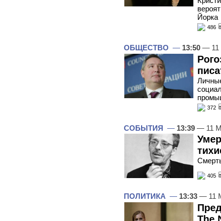
Кристи
вероят
Йорка
486
ОБЩЕСТВО
—
13:50
— 11 
Рого
писа
Личные
социал
промы
372
СОБЫТИЯ
—
13:39
— 11 М
Умер
тихи
Смерть
405
ПОЛИТИКА
—
13:33
— 11 
Пред
The 