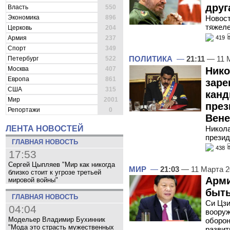
друг
Власть
550
Экономика
896
Новост
тяжел
Церковь
204
Армия
237
419
Спорт
349
ПОЛИТИКА
—
21:11
— 11 
Петербург
522
Нико
Москва
407
Европа
861
заре
США
315
канд
Мир
2001
през
Репортажи
0
Вене
Никола
ЛЕНТА НОВОСТЕЙ
презид
ГЛАВНАЯ НОВОСТЬ
438
17:53
Сергей Цыпляев "Мир как никогда
МИР
—
21:03
— 11 Марта 
близко стоит к угрозе третьей
Арми
мировой войны"
быть
ГЛАВНАЯ НОВОСТЬ
Си Цзи
04:04
вооруж
Модельер Владимир Бухинник
оборон
"Мода это страсть мужественных
развит