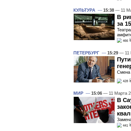
КУЛЬТУРА
—
15:38
— 11 М
В ри
за 1
Театра
амфите
466
ПЕТЕРБУРГ
—
15:29
— 11 
Пути
гене
Смена
428
МИР
—
15:06
— 11 Марта 
В Са
зако
квал
Замена
441