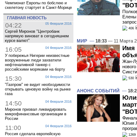
Чемпионат Европы по бобслею и
"ВОТ
скелетону стартует в Санкт-Морице
Полков
Елены 
ГЛАВНАЯ НОВОСТЬ
запрос
04:22
05 Февраля 2016
406
Сергей Миронов "Центробанк
напрямую виноват в сегодняшнем
МИР
—
18:33
— 11 Марта 
курсе валют"
Имя 
16:05
04 Февраля 2016
объя
У побережья Нигерии неизвестные
вооруженные люди захватили
Жан-Лу
нефтеналивной танкер с
нового
российскими моряками на борту
Сиксти
15:30
04 Февраля 2016
530
"Газпром" не видит необходимости
открывать ценовую войну на рынке
АНОНС СОБЫТИЙ
—
18:2
газа
Юлия
14:50
04 Февраля 2016
март
Миронов призвал ликвидировать
"ВОТ
микрофинансовые организации в
Финали
России
Юлия Л
11:00
04 Февраля 2016
програ
Россия сделала европейскую
1269