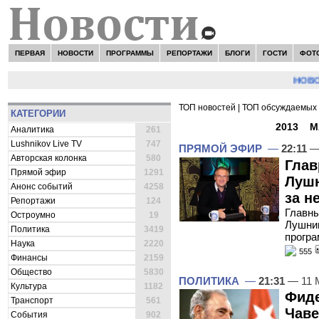
ПЕРВАЯ
НОВОСТИ
ПРОГРАММЫ
РЕПОРТАЖИ
БЛОГИ
ГОСТИ
ФОТ
НОВОСТИ:
С
ТОП новостей
|
ТОП обсуждаемых 
КАТЕГОРИИ
ВСЕ НОВОСТИ -
2013
»
М
Аналитика
261
Lushnikov Live TV
747
ПРЯМОЙ ЭФИР
—
22:11
— 
Авторская колонка
580
Глав
Прямой эфир
1291
Лушн
Анонс событий
4258
за н
Репортажи
124
Главны
Остроумно
19
Лушник
Политика
3419
програ
Наука
2220
555
Финансы
2159
Общество
5830
ПОЛИТИКА
—
21:31
— 11 
Культура
1182
Фиде
Транспорт
561
Чаве
События
902