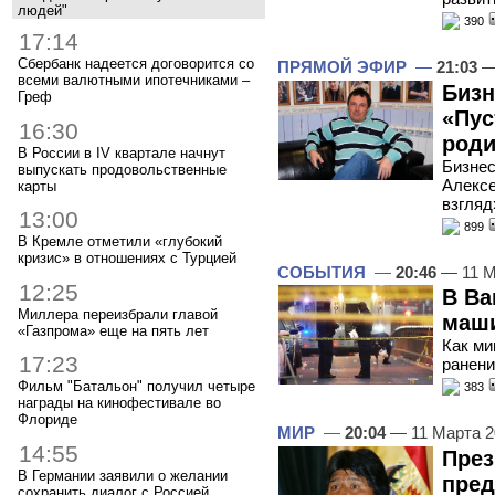
людей"
390
17:14
Сбербанк надеется договорится со
ПРЯМОЙ ЭФИР
—
21:03
—
всеми валютными ипотечниками –
Бизн
Греф
«Пус
16:30
роди
В России в IV квартале начнут
Бизнес
выпускать продовольственные
Алексе
карты
взгляд
13:00
899
В Кремле отметили «глубокий
кризис» в отношениях с Турцией
СОБЫТИЯ
—
20:46
— 11 М
12:25
В Ва
Миллера переизбрали главой
маши
«Газпрома» еще на пять лет
Как ми
17:23
ранени
Фильм "Батальон" получил четыре
383
награды на кинофестивале во
Флориде
МИР
—
20:04
— 11 Марта 
14:55
През
В Германии заявили о желании
пред
сохранить диалог с Россией