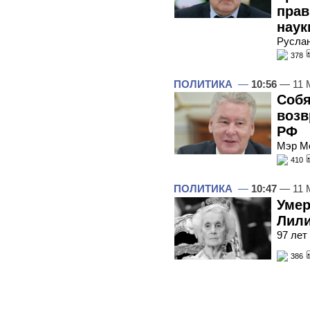
прав
наук
Руслан
378
ПОЛИТИКА
—
10:56
— 11 
Собя
возв
РФ
Мэр Мо
410
ПОЛИТИКА
—
10:47
— 11 
Умер
Лил
97 лет
386