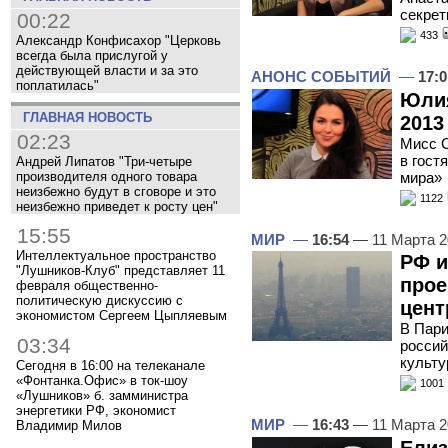
секре
00:22
433
Александр Конфисахор "Церковь
всегда была прислугой у
действующей власти и за это
АНОНС СОБЫТИЙ
—
17:0
поплатилась"
Юлия
ГЛАВНАЯ НОВОСТЬ
2013
02:23
Мисс С
в гост
Андрей Липатов "Три-четыре
мира»
производителя одного товара
неизбежно будут в сговоре и это
1122
неизбежно приведет к росту цен"
15:55
МИР
—
16:54
— 11 Марта 
Интеллектуальное пространство
РФ и
"Лушников-Клуб" представляет 11
прое
февраля общественно-
политическую дискуссию с
цент
экономистом Сергеем Цыпляевым
В Пари
03:34
россий
культу
Сегодня в 16:00 на телеканале
«Фонтанка.Офис» в ток-шоу
1001
«Лушников» б. замминистра
энергетики РФ, экономист
МИР
—
16:43
— 11 Марта 
Владимир Милов
Елиз