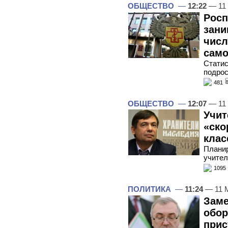
ОБЩЕСТВО
—
12:22
— 11 
Росп
зани
числ
само
Статис
подрос
481
ОБЩЕСТВО
—
12:07
— 11 
Учит
«ско
клас
Планир
учител
1095
ПОЛИТИКА
—
11:24
— 11 
Заме
обор
прис