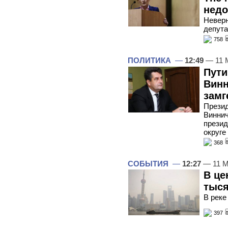
недо
Неверн
депута
758
ПОЛИТИКА
—
12:49
— 11 
Пути
Винн
замг
Презид
Виннич
презид
округе
368
СОБЫТИЯ
—
12:27
— 11 М
В це
тыся
В реке
397