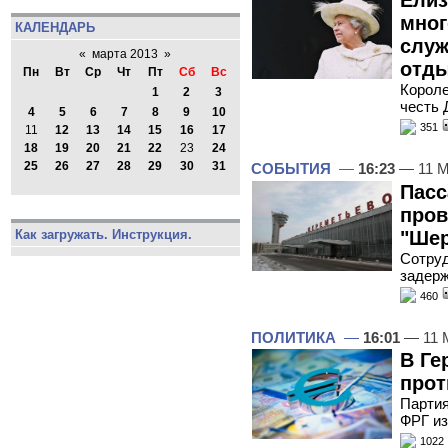
мно
КАЛЕНДАРЬ
служ
«
марта 2013
»
отд
Пн
Вт
Ср
Чт
Пт
Сб
Вс
Короле
1
2
3
честь 
4
5
6
7
8
9
10
351
11
12
13
14
15
16
17
18
19
20
21
22
23
24
25
26
27
28
29
30
31
СОБЫТИЯ
—
16:23
— 11 М
Пасс
пров
"Шер
Как загружать. Инструкция.
Сотруд
задерж
460
ПОЛИТИКА
—
16:01
— 11 
В Ге
прот
Партия
ФРГ из
1022