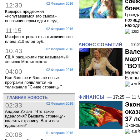
сбеж
12:30
02 Февраля 2016
боев
Кадыров предложил
Гражда
«испугавшимся его смеха»
похище
оппозиционерам идти в суд
находи
11:15
02 Февраля 2016
1202
Минфин отрезал от антикризисного
плана 210 млрд руб.
АНОНС СОБЫТИЙ
—
17:2
10:43
02 Февраля 2016
Вале
США расширили так называемый
март
«список Магнитского»
"ВОТ
04:00
02 Февраля 2016
Модель
Елены 
Все больше и больше новых
программ появляется на
470
телеканале "Синие страницы"
ФИНАНСЫ
—
17:25
— 11 
ГЛАВНАЯ НОВОСТЬ
Экон
02:33
02 Февраля 2016
оказ
Андрей Ургант "Что такое
идеалогия? Вырвать страницу -
37 л
вклеить страницу. Вот и вся
Эконом
идеология!"
418
20:08
01 Февраля 2016