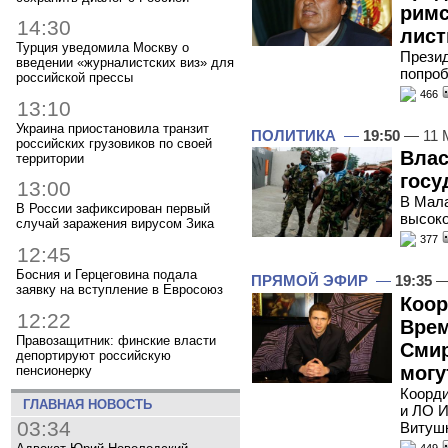
римс
14:30
лист
Турция уведомила Москву о
Презид
введении «журналистских виз» для
попроб
российской прессы
466
13:10
Украина приостановила транзит
ПОЛИТИКА
—
19:50
— 11 
российских грузовиков по своей
Влас
территории
госу
13:00
В Мала
В России зафиксирован первый
высоко
случай заражения вирусом Зика
377
12:45
Босния и Герцеговина подала
ПРЯМОЙ ЭФИР
—
19:35
—
заявку на вступление в Евросоюз
Коор
12:22
Врем
Правозащитник: финские власти
Смир
депортируют российскую
могу
пенсионерку
Коорди
ГЛАВНАЯ НОВОСТЬ
и ЛО И
03:34
Витушк
449